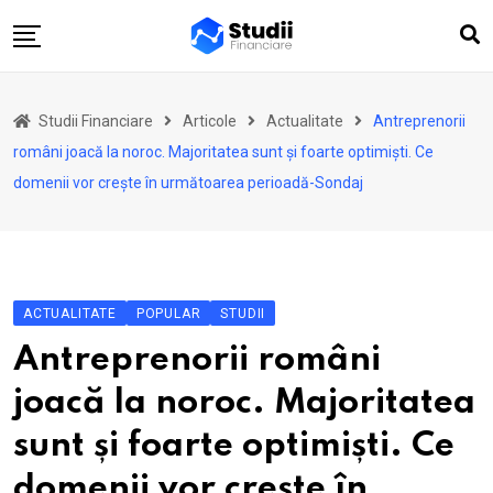
Skip
to
content
Acasă
Studii Financiare
Articole
Actualitate
Antreprenorii
Actualitate
români joacă la noroc. Majoritatea sunt și foarte optimiști. Ce
Investiții
domenii vor crește în următoarea perioadă-Sondaj
Asigurări
Pensii
Opinii
ACTUALITATE
POPULAR
STUDII
Multimedia
Antreprenorii români
Autori
joacă la noroc. Majoritatea
Analize ASF
sunt și foarte optimiști. Ce
domenii vor crește în