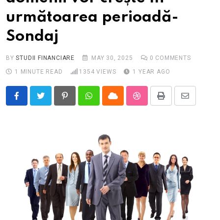
următoarea perioadă-
Sondaj
BY
STUDII FINANCIARE
MAY 30, 2025
0
COMMENTS
1 MINUTE READ
1354
VIEWS
1 YEAR AGO
Pinterest
Whatsapp
Cloud
StumbleUpon
Print
Share
via
Email