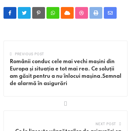
Pinterest
Whatsapp
Cloud
StumbleUpon
Print
Share
via
Email
PREVIOUS POST
Românii conduc cele mai vechi mașini din
Europa și situația e tot mai rea. Ce soluții
am găsit pentru a nu înlocui mașina.Semnal
de alarmă în asigurări
NEXT POST