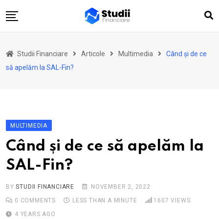
Skip
to
content
Acasă
Studii Financiare
Articole
Multimedia
Când și de ce
Actualitate
să apelăm la SAL-Fin?
Investiții
Asigurări
Pensii
MULTIMEDIA
Opinii
Când și de ce să apelăm la
Multimedia
SAL-Fin?
Autori
Analize ASF
BY
STUDII FINANCIARE
NOVEMBER 2, 2022
0
COMMENTS
LESS THAN A MINUTE
1607
VIEWS
4 YEARS AGO