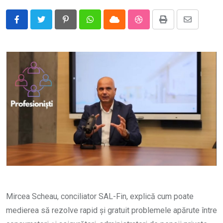
Pinterest
Whatsapp
Cloud
StumbleUpon
Print
Share
via
Email
Mircea Scheau, conciliator SAL-Fin, explică cum poate
medierea să rezolve rapid și gratuit problemele apărute între