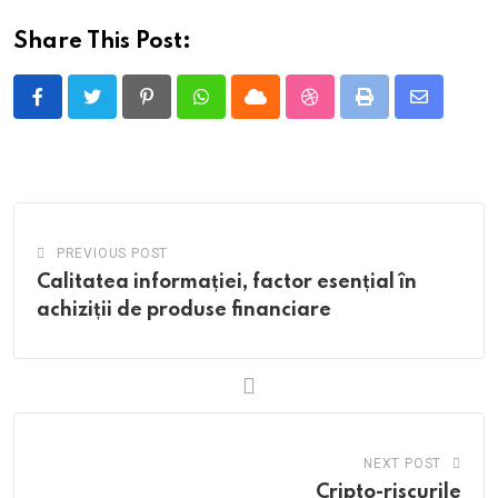
Share This Post:
Pinterest
Whatsapp
Cloud
StumbleUpon
Print
Share
via
Email
PREVIOUS POST
Calitatea informației, factor esențial în
achiziții de produse financiare
NEXT POST
Cripto-riscurile