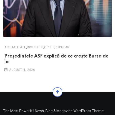
,
,
,
ACTUALITATE
INVESTITII
OPINII
POPULAR
Președintele ASF explică de ce crește Bursa de
la
AUGUST 4, 2026
The Most Powerful News, Blog & Magazine WordPress Theme