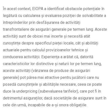
În acest context, EIOPA a identificat obstacole potențiale în
legătură cu calcularea și evaluarea poziției de solvabilitate a
întreprinderilor prin desfășurarea de activități
transfrontaliere de asigurări generale pe termen lung. Aceste
activități sunt de obicei mai incerte și necesită atât
cunoștințe despre specificul pieței locale, cât și abilități
actuariale pentru calculul provizioanelor tehnice și
conducerea activității. Experiența a arătat că, datorită
caracteristicilor lor distinctive și naturii lor pe termen lung,
aceste activități (vânzarea de produse de asigurări
generale) pot părea mai atractive pentru jucătorii care nu
posedă cunoștințele și abilitățile necesare, ceea ce poate
duce la underpricing (subevaluarea tarifelor), care pot fi în
detrimentul asiguraților, dacă societățile de asigurare sunt în
cele din urmă, incapabile de a-și onora obligațiile.