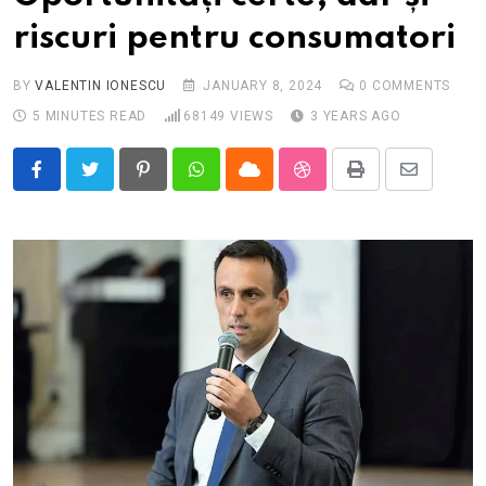
riscuri pentru consumatori
BY
VALENTIN IONESCU
JANUARY 8, 2024
0
COMMENTS
5 MINUTES READ
68149
VIEWS
3 YEARS AGO
Pinterest
Whatsapp
Cloud
StumbleUpon
Print
Share
via
Email