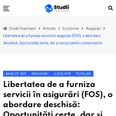
Skip
to
content
Acasă
Studii Financiare
Articole
Economie
Asigurari
Actualitate
Libertatea de a furniza servicii în asigurări (FOS), o abordare
Investiții
deschisă: Oportunități certe, dar și riscuri pentru consumatori
Asigurări
Pensii
Opinii
ANALIZE ASF
ASIGURARI
LEGISLATIE
POPULAR
Multimedia
Libertatea de a furniza
Autori
servicii în asigurări (FOS), o
Analize ASF
abordare deschisă:
Oportunități certe, dar și