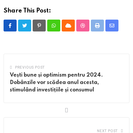
Share This Post:
Pinterest
Whatsapp
Cloud
StumbleUpon
Print
Share
via
Email
PREVIOUS POST
Vești bune și optimism pentru 2024.
Dobânzile vor scădea anul acesta,
stimulând investițiile și consumul
NEXT POST