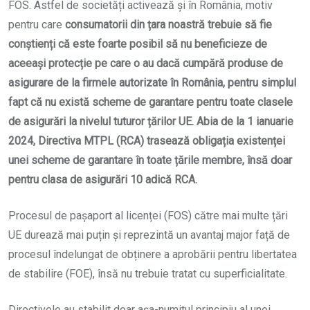
FOS. Astfel de societăți activează și în România, motiv
pentru care
consumatorii din țara noastră trebuie să fie
conștienți că este foarte posibil să nu beneficieze de
aceeași protecție pe care o au dacă cumpără produse de
asigurare de la firmele autorizate în România, pentru simplul
fapt că nu există scheme de garantare pentru toate clasele
de asigurări la nivelul tuturor țărilor UE. Abia de la 1 ianuarie
2024, Directiva MTPL (RCA) trasează obligația existenței
unei scheme de garantare în toate țările membre, însă doar
pentru clasa de asigurări 10 adică RCA.
Procesul de pașaport al licenței (FOS) către mai multe țări
UE durează mai puțin și reprezintă un avantaj major față de
procesul îndelungat de obținere a aprobării pentru libertatea
de stabilire (FOE), însă nu trebuie tratat cu superficialitate.
Directivele au stabilit doar așa-numitul principiu al unei