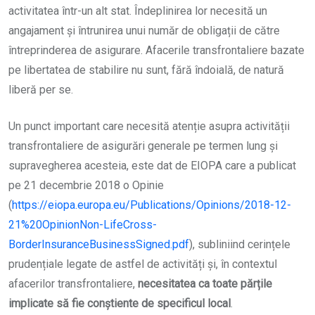
activitatea într-un alt stat. Îndeplinirea lor necesită un
angajament și întrunirea unui număr de obligații de către
întreprinderea de asigurare. Afacerile transfrontaliere bazate
pe libertatea de stabilire nu sunt, fără îndoială, de natură
liberă per se.
Un punct important care necesită atenție asupra activității
transfrontaliere de asigurări generale pe termen lung și
supravegherea acesteia, este dat de EIOPA care a publicat
pe 21 decembrie 2018 o Opinie
(
https://eiopa.europa.eu/Publications/Opinions/2018-12-
21%20OpinionNon-LifeCross-
BorderInsuranceBusinessSigned.pdf
), subliniind cerințele
prudențiale legate de astfel de activități și, în contextul
afacerilor transfrontaliere,
necesitatea ca toate părțile
implicate să fie conștiente de specificul local
.