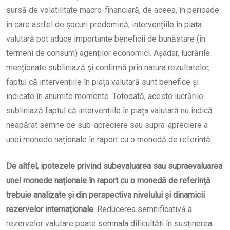
sursă de volatilitate macro-financiară, de aceea, în perioade
în care astfel de șocuri predomină, intervențiile în piața
valutară pot aduce importante beneficii de bunăstare (în
termeni de consum) agenților economici. Așadar, lucrările
menționate subliniază și confirmă prin natura rezultatelor,
faptul că intervențiile în piața valutară sunt benefice și
indicate în anumite momente. Totodată, aceste lucrările
subliniază faptul că intervențiile în piața valutară nu indică
neapărat semne de sub-apreciere sau supra-apreciere a
unei monede naționale în raport cu o monedă de referință.
De altfel, ipotezele privind subevaluarea sau supraevaluarea
unei monede naționale în raport cu o monedă de referință
trebuie analizate și din perspectiva nivelului și dinamicii
rezervelor internaționale
. Reducerea semnificativă a
rezervelor valutare poate semnala dificultăți în susținerea