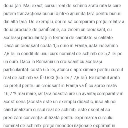
două țări. Mai exact, cursul real de schimb arată rata la care
putem tranzacționa bunuri dintr-o anumită țară pentru bunuri
din altă țară. De exemplu, dorim să comparăm prețul relativ a
două produse de panificație, să zicem un croissant, cu
aceleași particularități în termeni de cantitate și calitate.
Dacă un croissant costă 1,5 euro în Franța, asta înseamnă
7,8 lei în condițiile unui curs nominal de schimb de 5,2 lei pe
un euro. Dacă în România un croissant cu aceleași
particularități costă 6,5 lei, atunci o aproximare pentru cursul
real de schimb va fi 0.833 (6,5 lei / 7,8 lei). Rezultatul arată
că prețul pentru un croissant în Franța va fi cu aproximativ
16,7 % mai mare, iar țara noastră are un avantaj comparativ în
acest sens (acesta este un exemplu didactic, însă atunci
când analizăm cursul real de schimb, este esențial să
precizăm convenția utilizată pentru exprimarea cursului
nominal de schimb: prețul monedei naționale exprimat în