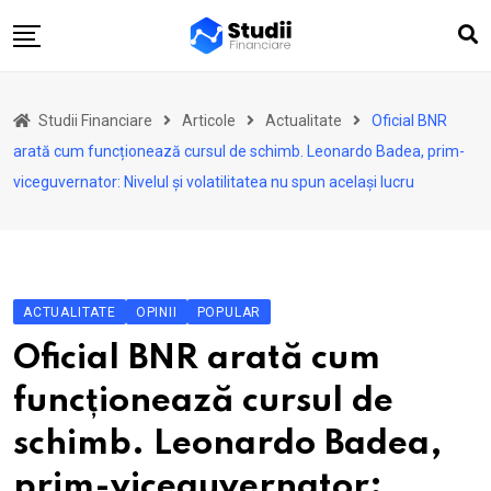
Skip
to
content
Acasă
Studii Financiare
Articole
Actualitate
Oficial BNR
Actualitate
arată cum funcționează cursul de schimb. Leonardo Badea, prim-
Investiții
viceguvernator: Nivelul și volatilitatea nu spun același lucru
Asigurări
Pensii
Opinii
ACTUALITATE
OPINII
POPULAR
Multimedia
Oficial BNR arată cum
Autori
funcționează cursul de
Analize ASF
schimb. Leonardo Badea,
prim-viceguvernator: