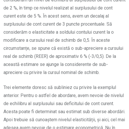
de 2 %, în timp ce nivelul realizat al surplusului de cont
curent este de 5 %. În acest sens, avem un decalaj al
surplusului de cont curent de 3 puncte procentuale. Să
considerăm o elasticitate a soldului contului curent la o
modificare a cursului real de schimb de 0,5. În aceste
circumstanțe, se spune că există o sub-apreciere a cursului
real de schimb (REER) de aproximativ 6 % (-3/0,5). De la
această estimare se ajunge la considerente de sub-
apreciere cu privire la cursul nominal de schimb.
Trei elemente doresc să subliniez cu privire la exemplul
anterior. Pentru o astfel de abordare, avem nevoie de nivelul
de echilibru al surplusului sau deficitului de cont curent.
Acesta poate fi determinat sau estimat sub diverse abordări.
Apoi trebuie să cunoaștem nivelul elasticității, și aici, cel mai
adesea avem nevoie de o estimare econometrică. Nu în