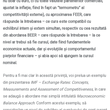
nu doar cu euro, ci cu toate valutele partenerilor comerciali,
ajustat la inflație, fiind în fapt un ”termometru” al
competitivității externe), cu aproximarea FEER, care
răspunde la întrebarea – ce curs este compatibil cu
echilibrul intern și extern simultan, respectiv cu cea rezultată
din abordarea BEER – care răspunde la întrebarea – la ce
nivel ar trebui să fie cursul, date fiind fundamentele
economice actuale, dar și evoluțiile și comportamentul
piețelor financiare – și abia apoi să ajungem la cursul
nominal.
Pentru a fi mai clar în această privință, voi prelua un exemplu
din prezentarea
IMF – Exchange Rates: Concepts,
Measurements and Assessment of Competitiveness
, în care
se adaugă o abordare mai simplă intitulată
Macroeconomic
Balance Approach
. Conform acestui exemplu, să
considerăm un nivel de echilibru al surplusului de cont curent