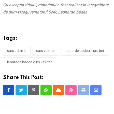
Cu excepția titlului, materialul a fost realizat în integralitate
de prim-viceguvernatorul BNR, Leonardo badea
Tags:
curs schimb
curs valutar
leonardo badea. curs bnr
leonrado badea curs valutar
Share This Post:
Pinterest
Whatsapp
Cloud
StumbleUpon
Print
Share
via
Email