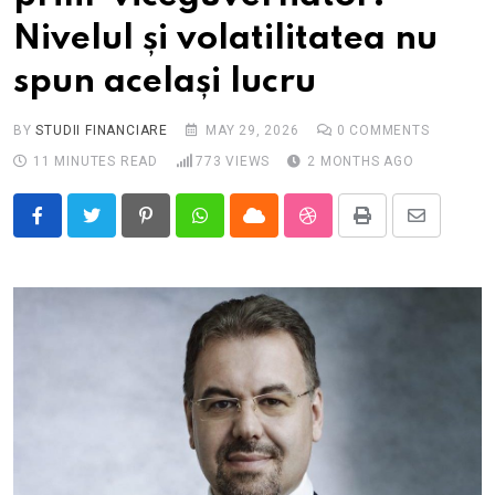
Nivelul și volatilitatea nu
spun același lucru
BY
STUDII FINANCIARE
MAY 29, 2026
0
COMMENTS
11 MINUTES READ
773
VIEWS
2 MONTHS AGO
Pinterest
Whatsapp
Cloud
StumbleUpon
Print
Share
via
Email