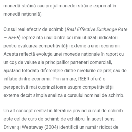
monedă străină sau prețul monedei străine exprimat în
monedă națională).
Cursul real efectiv de schimb (
Real Effective Exchange Rate
– REER
) reprezintă unul dintre cei mai utilizați indicatori
pentru evaluarea competitivității externe a unei economii.
Acesta reflectă evoluția unei monede naționale în raport cu
un coș de valute ale principalilor parteneri comerciali,
ajustând totodată diferențele dintre nivelurile de preț sau de
inflație dintre economii. Prin urmare, REER oferă o
perspectivă mai cuprinzătoare asupra competitivității
externe decât simpla analiză a cursului nominal de schimb.
Un alt concept central în literatura privind cursul de schimb
este cel de curs de schimb de echilibru. În acest sens,
Driver și Westaway (2004) identifică un număr ridicat de