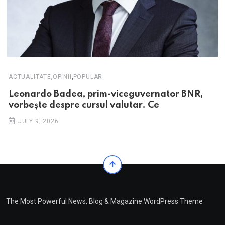
,
,
ACTUALITATE
OPINII
POPULAR
Leonardo Badea, prim-viceguvernator BNR,
vorbește despre cursul valutar. Ce
JULY 9, 2026
The Most Powerful News, Blog & Magazine WordPress Theme