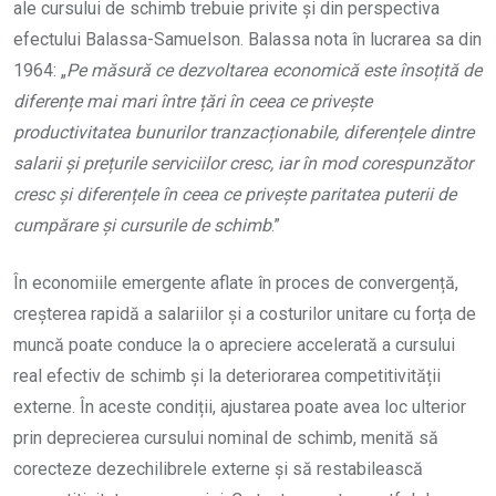
ale cursului de schimb trebuie privite și din perspectiva
efectului Balassa-Samuelson. Balassa nota în lucrarea sa din
1964: „
Pe măsură ce dezvoltarea economică este însoțită de
diferențe mai mari între țări în ceea ce privește
productivitatea bunurilor tranzacționabile, diferențele dintre
salarii și prețurile serviciilor cresc, iar în mod corespunzător
cresc și diferențele în ceea ce privește paritatea puterii de
cumpărare și cursurile de schimb
.”
În economiile emergente aflate în proces de convergență,
creșterea rapidă a salariilor și a costurilor unitare cu forța de
muncă poate conduce la o apreciere accelerată a cursului
real efectiv de schimb și la deteriorarea competitivității
externe. În aceste condiții, ajustarea poate avea loc ulterior
prin deprecierea cursului nominal de schimb, menită să
corecteze dezechilibrele externe și să restabilească