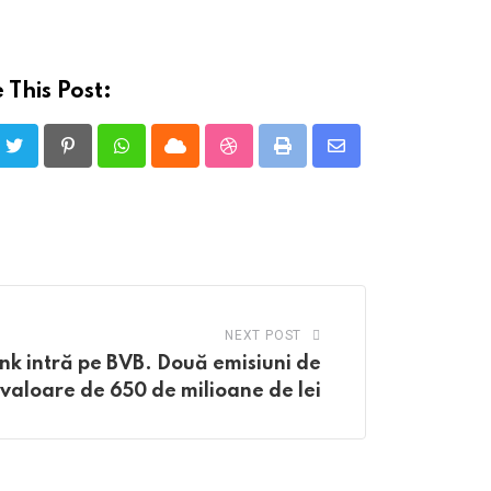
 This Post:
Pinterest
Whatsapp
Cloud
StumbleUpon
Print
Share
via
Email
NEXT POST
nk intră pe BVB. Două emisiuni de
n valoare de 650 de milioane de lei