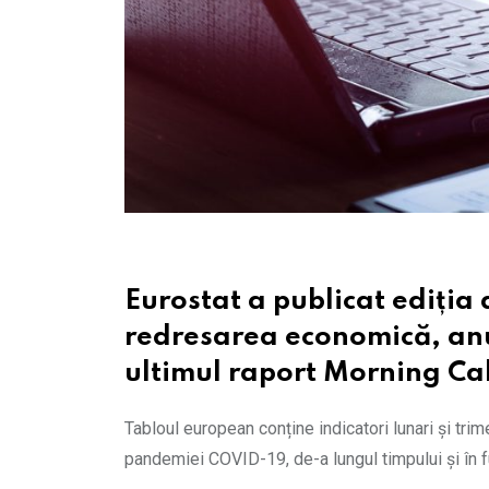
Eurostat a publicat ediția 
redresarea economică, anun
ultimul raport Morning Cal
Tabloul european conține indicatori lunari și tri
pandemiei COVID-19, de-a lungul timpului și în f