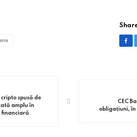
Share
ania
 cripto spusă de
CEC Ba
tată amplu în
obligațiuni, î
a financiară