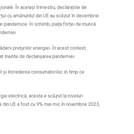
onale. În același trimestru, declarațiile de
erțul cu amănuntul din UE au scăzut în decembrie
pre-pandemice. În schimb, piața forței de muncă
andemiei.
erii prețurilor energiei. În acest context,
at înainte de declanșarea pandemiei.
l și încrederea consumatorilor, în timp ce
gie electrică, acesta a scăzut la niveluri
ă din UE a fost cu 9% mai mic în noiembrie 2023,