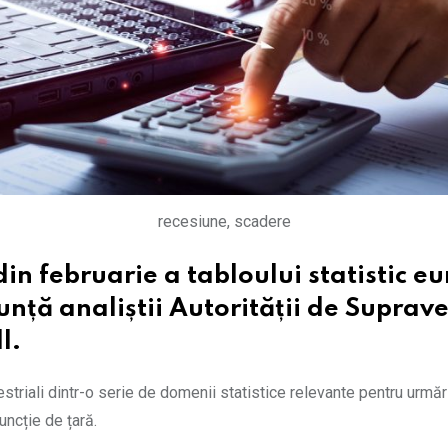
recesiune, scadere
din februarie a tabloului statistic e
ță analiștii Autorității de Suprave
l.
mestriali dintr-o serie de domenii statistice relevante pentru urmă
uncție de țară.