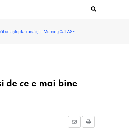
ecât se așteptau analiștii- Morning Call ASF
și de ce e mai bine
Share
Print