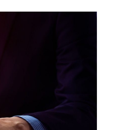
via
Email