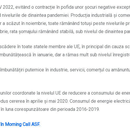
 2022, evitând o contracție în pofida unor șocuri negative excepți
 nivelurile de dinaintea pandemiei. Producția industrială și com
lor a scăzut în noiembrie, toate rămânând totuși peste nivelurile 
rie, rata șomajului rămânând stabilă, sub nivelul de dinaintea p
scădere în toate statele membre ale UE, în principal din cauza scăd
mbunătățească în ianuarie, dar a rămas mult sub nivelul înregistr
mbunătățiri puternice în industrie, servicii, comerțul cu amănuntu
cțiunilor coordonate la nivelul UE de reducere a consumului de ener
dus cererea în aprilie și mai 2020. Consumul de energie electric
ă în luna corespunzătoare din perioada 2016-2019.
, în Morning Call ASF.