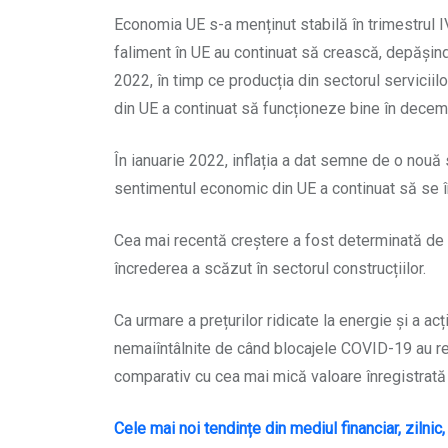
Economia UE s-a menținut stabilă în trimestrul IV
faliment în UE au continuat să crească, depășind
2022, în timp ce producția din sectorul servicii
din UE a continuat să funcționeze bine în decemb
În ianuarie 2022, inflația a dat semne de o nouă 
sentimentul economic din UE a continuat să se î
Cea mai recentă creștere a fost determinată de î
încrederea a scăzut în sectorul construcțiilor.
Ca urmare a prețurilor ridicate la energie și a a
nemaiîntâlnite de când blocajele COVID-19 au re
comparativ cu cea mai mică valoare înregistrat
Cele mai noi tendințe din mediul financiar, zilnic