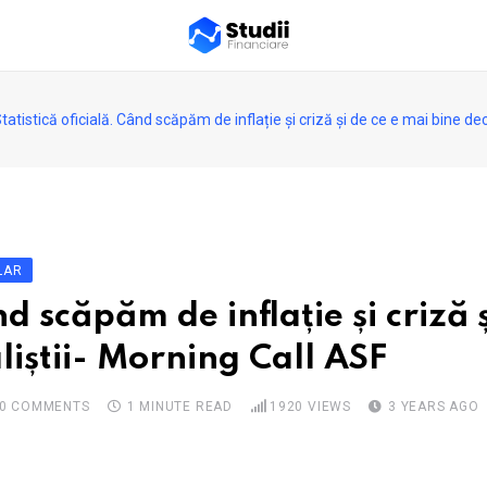
tatistică oficială. Când scăpăm de inflație și criză și de ce e mai bine d
LAR
nd scăpăm de inflație și criză 
liștii- Morning Call ASF
0
COMMENTS
1 MINUTE READ
1920
VIEWS
3 YEARS AGO
pon