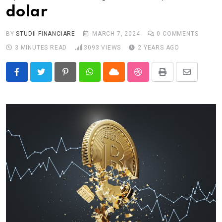
dolar
BY
STUDII FINANCIARE
MARCH 7, 2024
0
COMMENTS
3 MINUTES READ
3093
VIEWS
2 YEARS AGO
Pinterest
Whatsapp
Cloud
StumbleUpon
Print
Share
via
Email