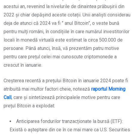
acestui an, revenind la nivelurile de dinaintea prăbușirii din
2022 și chiar depășind aceste cotații. Unii analiști considerau
deja de atunci că 2024 va fi ” anul Bitcoin”, o veste bună
pentru mulți români, în condițiile în care numărul investitorilor
locali în monedă virtuală este estimat la circa 500.000 de
persoane. Până atunci, însă, vă prezentăm patru motive
pentru care prețul celei mai cunoscute criptomonede a
crescut în ianuarie.
Creșterea recentă a prețului Bitcoin în ianuarie 2024 poate fi
atribuită mai multor factori cheie, notează
raportul Morning
Call
, care și sintetizează principalele motive pentru care
prețul Bitcoin a explodat:
Anticiparea fondurilor tranzacționate la bursă (ETF):
Există o așteptare din ce în ce mai mare ca U.S. Securities