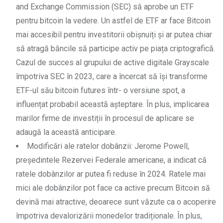
and Exchange Commission (SEC) să aprobe un ETF
pentru bitcoin la vedere. Un astfel de ETF ar face Bitcoin
mai accesibil pentru investitorii obișnuiți și ar putea chiar
să atragă băncile să participe activ pe piața criptografică.
Cazul de succes al grupului de active digitale Grayscale
împotriva SEC în 2023, care a încercat să își transforme
ETF-ul său bitcoin futures într- o versiune spot, a
influențat probabil această așteptare. În plus, implicarea
marilor firme de investiții în procesul de aplicare se
adaugă la această anticipare.
Modificări ale ratelor dobânzii: Jerome Powell,
președintele Rezervei Federale americane, a indicat că
ratele dobânzilor ar putea fi reduse în 2024. Ratele mai
mici ale dobânzilor pot face ca active precum Bitcoin să
devină mai atractive, deoarece sunt văzute ca o acoperire
împotriva devalorizării monedelor tradiționale. În plus,