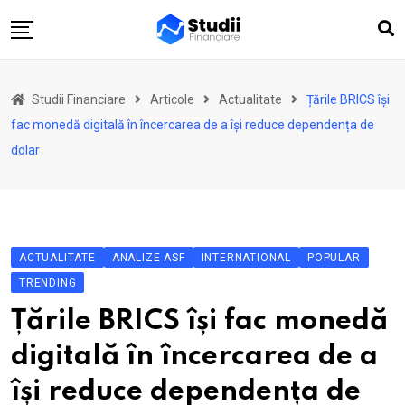
Skip
to
content
Acasă
Studii Financiare
Articole
Actualitate
Țările BRICS își
Actualitate
fac monedă digitală în încercarea de a își reduce dependența de
Investiții
dolar
Asigurări
Pensii
Opinii
ACTUALITATE
ANALIZE ASF
INTERNATIONAL
POPULAR
Multimedia
TRENDING
Autori
Țările BRICS își fac monedă
Analize ASF
digitală în încercarea de a
își reduce dependența de