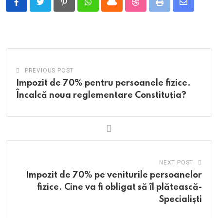
Pinterest
Whatsapp
Cloud
StumbleUpon
Print
Share
via
Email
PREVIOUS POST
Impozit de 70% pentru persoanele fizice.
Încalcă noua reglementare Constituția?
NEXT POST
Impozit de 70% pe veniturile persoanelor
fizice. Cine va fi obligat să îl plătească-
Specialiști