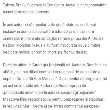
Tulcea, Brăila, Suceava și Constanța. Acolo sunt și comunități
numeroase de ruși lipoveni.
În anii anteriori războiului, cele două state au colaborat
inclusiv în domeniul cercetării istorice și al întreținerii
cimitirelor militare ale soldaților români și ruși din Al Doilea
Război Mondial. În Rusia au fost inaugurate două cimitire
dedicate militarilor români morți pe frontul de est.
Dacă ne uităm în Strategia Națională de Apărare, România se
află în „cel mai dificil context internațional de securitate de
după al Doilea Război Mondial”. Documentul strategic afirmă
că acțiunile ostile ale Federației Ruse reprezintă
„principalele amenințări la adresa securității naționale”,
Moscova fiind responsabilă pentru perpetuarea instabilității
în regiunea Mării Negre și pe întreg continentul european.