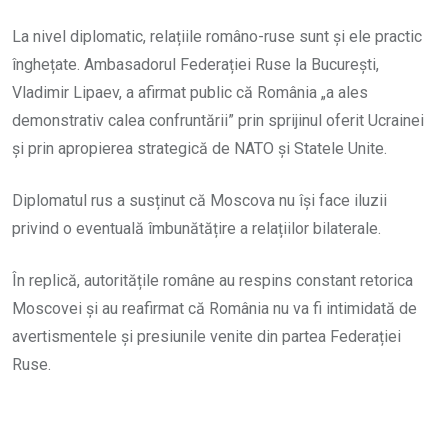
La nivel diplomatic, relațiile româno-ruse sunt și ele practic
înghețate. Ambasadorul Federației Ruse la București,
Vladimir Lipaev, a afirmat public că România „a ales
demonstrativ calea confruntării” prin sprijinul oferit Ucrainei
și prin apropierea strategică de NATO și Statele Unite.
Diplomatul rus a susținut că Moscova nu își face iluzii
privind o eventuală îmbunătățire a relațiilor bilaterale.
În replică, autoritățile române au respins constant retorica
Moscovei și au reafirmat că România nu va fi intimidată de
avertismentele și presiunile venite din partea Federației
Ruse.