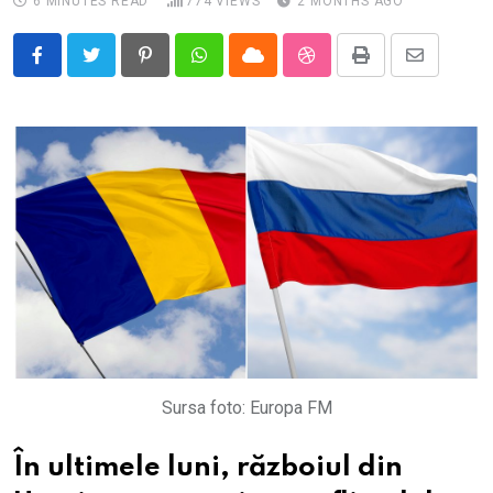
6 MINUTES READ
774
VIEWS
2 MONTHS AGO
Pinterest
Whatsapp
Cloud
StumbleUpon
Print
Share
via
Email
Sursa foto: Europa FM
În ultimele luni, războiul din