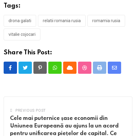
Tags:
drona galati
relatii romania rusia
romamia rusia
vitalie cojocari
Share This Post:
Pinterest
Whatsapp
Cloud
StumbleUpon
Print
Share
via
Email
PREVIOUS POST
Cele mai puternice șase economii din
Uniunea Europeană au ajuns la un acord
pentru unificarea piețelor de capital. Ce