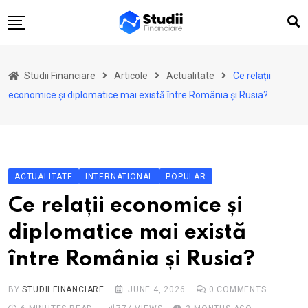
Skip
to
content
Acasă
Studii Financiare
Articole
Actualitate
Ce relații
Actualitate
economice și diplomatice mai există între România și Rusia?
Investiții
Asigurări
Pensii
ACTUALITATE
INTERNATIONAL
POPULAR
Opinii
Ce relații economice și
Multimedia
diplomatice mai există
Autori
între România și Rusia?
Analize ASF
BY
STUDII FINANCIARE
JUNE 4, 2026
0
COMMENTS