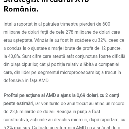
Strategist în cadrul XTB
România.
Intel a raportat în al patrulea trimestru pierderi de 600
milioane de dolari față de cele 278 milioane de dolari care
erau așteptate. Vânzările au fost în scădere cu 32%, ceea ce
a condus la o ajustare a marjei brute de profit de 12 puncte,
la 43,8%. Sunt cifre care atestă atât conjunctura foarte dificilă
din piața cipurilor, cât și poziția relativ slăbită a companiei
care, din lider pe segmentul microprocesoarelor, a trecut în
defensivă în fața AMD.
Profitul pe acțiune al AMD a ajuns la 0,69 dolari, cu 2 cenți
peste estimări
, iar veniturile de anul trecut au atins un record
de 23,6 miliarde de dolari. Reacția în piață a fost
constructivă, acțiunile au deschis miercuri, după raportare, cu
5,2% mai sus. Cu toate acestea, nici AMD nu a scăpat de o