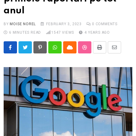
anul
BY
MOISE NOREL
FEBRUARY 3, 2023
0
COMMENTS
6 MINUTES READ
1547
VIEWS
4 YEARS AGO
Pinterest
Whatsapp
Cloud
StumbleUpon
Print
Share
via
Email