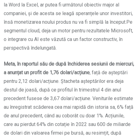
la Word la Excel, ar putea fi următorul obiectiv major al
companiei, și de acesta se leagă speranțele unor investitori,
însă monetizarea noului produs nu va fi simplă la început.Pe
segmentul cloud, deja un motor pentru rezultatele Microsoft,
o integrare cu AI este văzută ca un factor constructiv, în
perspectivă îndelungată.
Meta, în raportul său de după închiderea sesiunii de miercuri,
a anunțat un profit de 1,76 dolari/acțiune
, față de așteptări
pentru 2,12 dolari/acțiune. Ștacheta așteptărilor era deja
destul de joasă, după ce profitul în trimestrul 4 din anul
precedent fusese de 3,67 dolari/acțiune. Veniturile estimate
au înregistrat scăderea cea mai rapidă din istoria sa, 6% față
de anul precedent, când au coborât cu doar 1%. Acțiunile,
care au pierdut 64% din cotație în 2022 sau 600 de miliarde
de dolari din valoarea firmei pe bursă, au resimțit, după