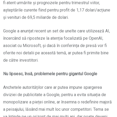
fi atent urmărite și prognozele pentru trimestrul viitor,
așteptările curente fiind pentru profit de 1,17 dolari/acțiune
și venituri de 69,5 miliarde de dolari.
Google a anunțat recent un set de unelte care utilizează AI,
încercând să riposteze la atenția focalizată pe OpenAI,
asociat cu Microsoft, și dacă în conferința de presă vor fi
oferite noi detalii pe această temă, ar putea fi primite bine
de către investitori.
N
u lipsesc, însă, problemele pentru gigantul Google
Anchetele autorităților care ar putea impune spargerea
diviziei de publicitate a Google, pentru a evita situația de
monopolizare a pieței online, ar însemna o redefinire majoră
a peisajului, lăsând mai mult loc unor competitori. Tema se
va întinde pe un orizont de mai mulți ani, dar poate deveni