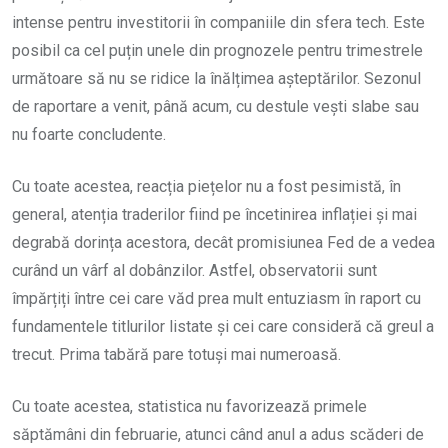
intense pentru investitorii în companiile din sfera tech. Este
posibil ca cel puțin unele din prognozele pentru trimestrele
următoare să nu se ridice la înălțimea așteptărilor. Sezonul
de raportare a venit, până acum, cu destule vești slabe sau
nu foarte concludente.
Cu toate acestea, reacția piețelor nu a fost pesimistă, în
general, atenția traderilor fiind pe încetinirea inflației și mai
degrabă dorința acestora, decât promisiunea Fed de a vedea
curând un vârf al dobânzilor. Astfel, observatorii sunt
împărțiți între cei care văd prea mult entuziasm în raport cu
fundamentele titlurilor listate și cei care consideră că greul a
trecut. Prima tabără pare totuși mai numeroasă.
Cu toate acestea, statistica nu favorizează primele
săptămâni din februarie, atunci când anul a adus scăderi de