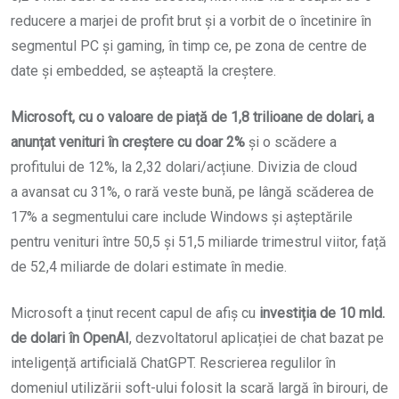
reducere a marjei de profit brut și a vorbit de o încetinire în
segmentul PC și gaming, în timp ce, pe zona de centre de
date și embedded, se așteaptă la creștere.
Microsoft, cu o valoare de piață de 1,8 trilioane de dolari, a
anunțat venituri în creștere cu doar 2%
și o scădere a
profitului de 12%, la 2,32 dolari/acțiune. Divizia de cloud
a avansat cu 31%, o rară veste bună, pe lângă scăderea de
17% a segmentului care include Windows și așteptările
pentru venituri între 50,5 și 51,5 miliarde trimestrul viitor, față
de 52,4 miliarde de dolari estimate în medie.
Microsoft a ținut recent capul de afiș cu
investiția de 10 mld.
de dolari în OpenAI
, dezvoltatorul aplicației de chat bazat pe
inteligență artificială ChatGPT. Rescrierea regulilor în
domeniul utilizării soft-ului folosit la scară largă în birouri, de