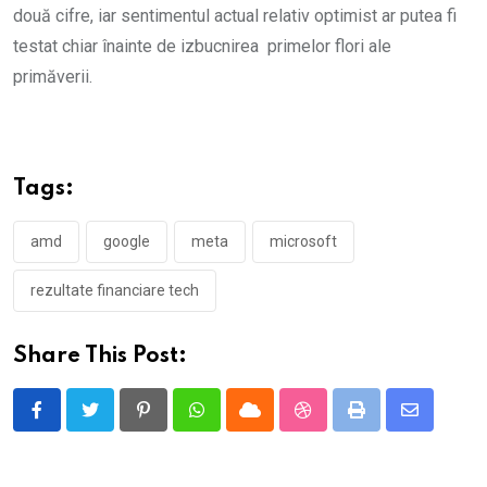
două cifre, iar sentimentul actual relativ optimist ar putea fi
testat chiar înainte de izbucnirea primelor flori ale
primăverii.
Tags:
amd
google
meta
microsoft
rezultate financiare tech
Share This Post:
Pinterest
Whatsapp
Cloud
StumbleUpon
Print
Share
via
Email