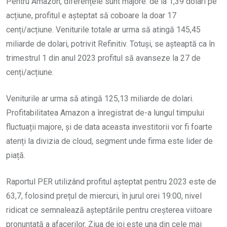
Pentru Amazon, diferențele sunt majore: de la 1,39 dolari pe
acțiune, profitul e așteptat să coboare la doar 17
cenți/acțiune. Veniturile totale ar urma să atingă 145,45
miliarde de dolari, potrivit Refinitiv. Totuși, se așteaptă ca în
trimestrul 1 din anul 2023 profitul să avanseze la 27 de
cenți/acțiune.
Veniturile ar urma să atingă 125,13 miliarde de dolari.
Profitabilitatea Amazon a înregistrat de-a lungul timpului
fluctuații majore, și de data aceasta investitorii vor fi foarte
atenți la divizia de cloud, segment unde firma este lider de
piață.
Raportul PER utilizând profitul așteptat pentru 2023 este de
63,7, folosind prețul de miercuri, în jurul orei 19:00, nivel
ridicat ce semnalează așteptările pentru creșterea viitoare
pronunțată a afacerilor. Ziua de joi este una din cele mai