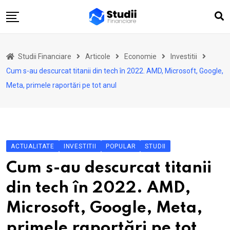
Skip
to
content
Acasă
Studii Financiare
Articole
Economie
Investitii
Actualitate
Cum s-au descurcat titanii din tech în 2022. AMD, Microsoft, Google,
Investiții
Meta, primele raportări pe tot anul
Asigurări
Pensii
Opinii
ACTUALITATE
INVESTITII
POPULAR
STUDII
Multimedia
Cum s-au descurcat titanii
Autori
din tech în 2022. AMD,
Analize ASF
Microsoft, Google, Meta,
primele raportări pe tot