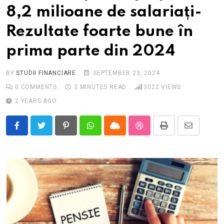
8,2 milioane de salariați-
Rezultate foarte bune în
prima parte din 2024
BY
STUDII FINANCIARE
SEPTEMBER 23, 2024
0
COMMENTS
3 MINUTES READ
3022
VIEWS
2 YEARS AGO
Pinterest
Whatsapp
Cloud
StumbleUpon
Print
Share
via
Email