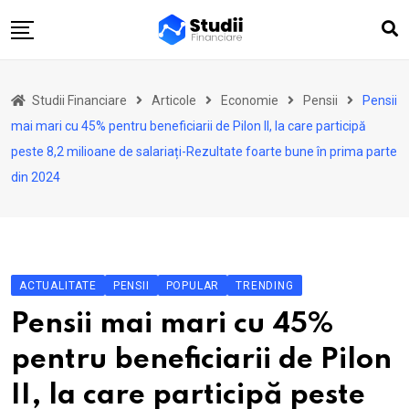
Skip
to
content
Acasă
Studii Financiare
Articole
Economie
Pensii
Pensii
Actualitate
mai mari cu 45% pentru beneficiarii de Pilon II, la care participă
Investiții
peste 8,2 milioane de salariați-Rezultate foarte bune în prima parte
din 2024
Asigurări
Pensii
Opinii
Multimedia
ACTUALITATE
PENSII
POPULAR
TRENDING
Autori
Pensii mai mari cu 45%
Analize ASF
pentru beneficiarii de Pilon
II, la care participă peste