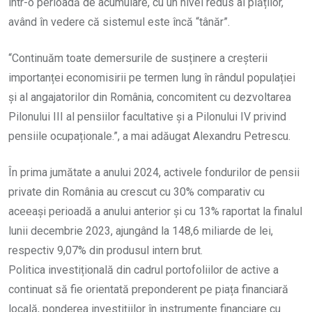
într-o perioadă de acumulare, cu un nivel redus al plăților,
având în vedere că sistemul este încă “tânăr”.
“Continuăm toate demersurile de susținere a creșterii
importanței economisirii pe termen lung în rândul populației
și al angajatorilor din România, concomitent cu dezvoltarea
Pilonului III al pensiilor facultative și a Pilonului IV privind
pensiile ocupaționale.”, a mai adăugat Alexandru Petrescu.
În prima jumătate a anului 2024, activele fondurilor de pensii
private din România au crescut cu 30% comparativ cu
aceeași perioadă a anului anterior și cu 13% raportat la finalul
lunii decembrie 2023, ajungând la 148,6 miliarde de lei,
respectiv 9,07% din produsul intern brut.
Politica investițională din cadrul portofoliilor de active a
continuat să fie orientată preponderent pe piața financiară
locală, ponderea investițiilor în instrumente financiare cu