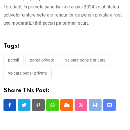
Totodată, în primele șase luni ale anului 2024 volatilitatea
activelor unitare nete ale fondurilor de pensii private a fost
una moderată, fără șocuri pe termen scurt.
Tags:
pensii
pensii private
valoare pensie privata
valoare pensii private
Share This Post:
Pinterest
Whatsapp
Cloud
StumbleUpon
Print
Share
via
Email