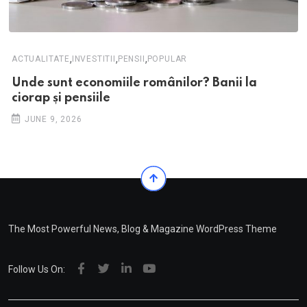
,
,
,
ACTUALITATE
INVESTITII
PENSII
POPULAR
Unde sunt economiile românilor? Banii la
ciorap și pensiile
JUNE 9, 2026
The Most Powerful News, Blog & Magazine WordPress Theme
Follow Us On: