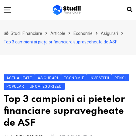
Skip
to
content
Acasă
Studii Financiare
Articole
Economie
Asigurari
Actualitate
Top 3 campioni ai piețelor financiare supravegheate de ASF
Investiții
Asigurări
Pensii
ACTUALITATE
ASIGURARI
ECONOMIE
INVESTITII
PENSII
Opinii
POPULAR
UNCATEGORIZED
Multimedia
Top 3 campioni ai piețelor
Autori
financiare supravegheate
Analize ASF
de ASF