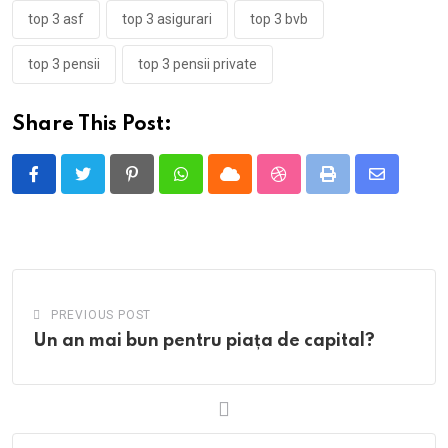
top 3 asf
top 3 asigurari
top 3 bvb
top 3 pensii
top 3 pensii private
Share This Post:
Pinterest
Whatsapp
Cloud
StumbleUpon
Print
Share
via
Email
PREVIOUS POST
Un an mai bun pentru piața de capital?