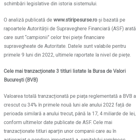
schimbări legislative din istoria sistemului.
O analiză publicată de
www.stiripesurse.ro
și bazată pe
rapoartele Autorității de Supraveghere Financiară (ASF) arată
care sunt “campionii” celor trei piețe financiare
supravegheate de Autoritate. Datele sunt valabile pentru
primele 9 luni din 2022, ultimele raportate la nivel de piețe.
Cele mai tranzacționate 3 titluri listate la Bursa de Valori
București (BVB)
Valoarea totală tranzacționată pe piața reglementată a BVB a
crescut cu 34% în primele nouă luni ale anului 2022 față de
perioada similară a anului trecut, până la 17, 4 miliarde de lei,
conform ultimelor date publicate de ASF. Cele mai
tranzacționate titluri aparțin unor companii care au în
acționariat o pondere importantă a capitalului românesc