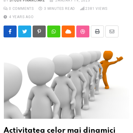
BY
STUDII FINANCIARE
JANUARY 19, 2023
0
COMMENTS
3 MINUTES READ
2381
VIEWS
4 YEARS AGO
Pinterest
Whatsapp
Cloud
StumbleUpon
Print
Share
via
Email
Activitatea celor mai dinamici