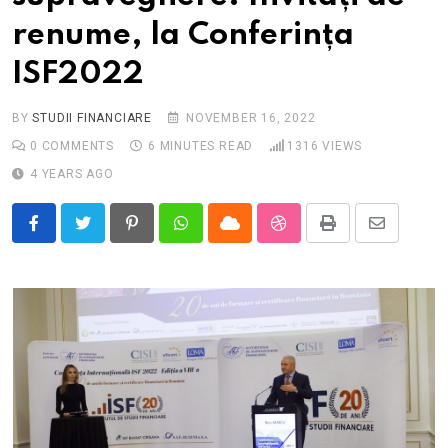
renume, la Conferința
ISF2022
BY
STUDII FINANCIARE
NOVEMBER 16, 2022
0
COMMENTS
6 MINUTES READ
1316
VIEWS
4 YEARS AGO
Pinterest
Whatsapp
Cloud
StumbleUpon
Print
Share
via
Email