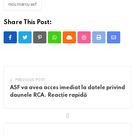
nicu marcu asf
Share This Post:
Pinterest
Whatsapp
Cloud
StumbleUpon
Print
Share
via
Email
PREVIOUS POST
ASF va avea acces imediat la datele privind
daunele RCA. Reacție rapidă