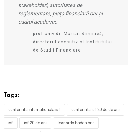
stakeholderi, autoritatea de
reglementare, piaț
a financiar
ă dar și
cadrul academic
prof.univ.dr. Marian Siminică,
directorul executiv al Institutului
de Studii Financiare
Tags:
conferinta internationala isf
conferinta isf 20 de de ani
isf
isf 20 de ani
leonardo badea bnr