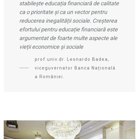
stabileș
te educa
ț
ia financiar
ă de calitate
ca o prioritate și ca un vector pentru
reducerea inegalității sociale. Creșterea
efortului pentru educaț
ie financiar
ă este
argumentat de foarte multe aspecte ale
vieții economice ș
i sociale
prof.univ.dr. Leonardo Badea,
viceguvernator Banca Națională
a României.