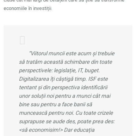
economiile în investiții.
“Viitorul muncii este acum și trebuie
să
trat
ăm această schimbare din toate
perspectivele: legislație, IT, buget.
Digitalizarea îț
i c
âștigă timp. ISF este
tentant și din perspectiva identificării
unor soluții noi pentru a munci cât mai
bine sau pentru a face banii să
muncească pentru noi. Cu toate crizele
suprapuse se aude des, poate prea des:
<să economisim!> Dar educaț
ia