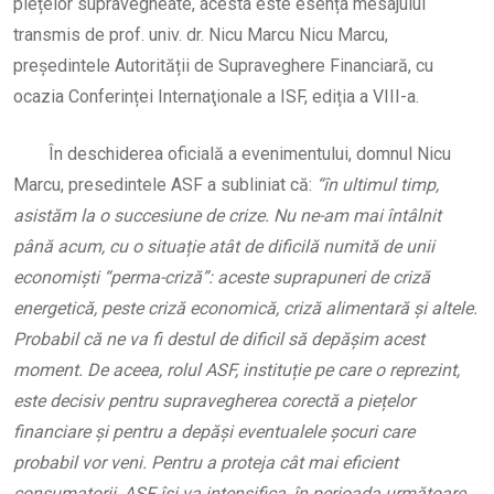
piețelor supravegheate, acesta este esența mesajului
transmis de prof. univ. dr. Nicu Marcu Nicu Marcu,
președintele Autorității de Supraveghere Financiară, cu
ocazia Conferinței Internaţionale a ISF, ediția a VIII-a.
În deschiderea oficială a evenimentului, domnul Nicu
Marcu, presedintele ASF a subliniat că:
“
în ultimul timp,
asistăm la o succesiune de crize. Nu ne-am mai întâlnit
până acum, cu o situație atâ
t de dificil
ă numită de unii
economiș
ti
“perma-criză”: aceste suprapuneri de criză
energetică, peste criză economică, criză
alimentar
ă ș
i altele.
Probabil c
ă ne va fi destul de dificil să depășim acest
moment. De aceea, rolul ASF, instituție pe care o reprezint,
este decisiv pentru supravegherea corectă
a pie
țelor
financiare și pentru a depăși eventualele șocuri care
probabil vor veni. Pentru a proteja cât mai eficient
consumatorii, ASF îș
i va intensifica,
în perioada următoare