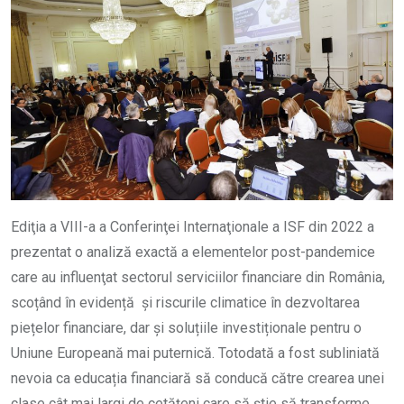
Ediţia a VIII-a a Conferinţei Internaţionale a ISF din 2022 a
prezentat o analiză exactă a elementelor post-pandemice
care au influenţat sectorul serviciilor financiare din România,
scoțând în evidență și riscurile climatice în dezvoltarea
piețelor financiare, dar și soluțiile investiționale pentru o
Uniune Europeană mai puternică. Totodată a fost subliniată
nevoia ca educația financiară să conducă către crearea unei
clase cât mai largi de cetățeni care să știe să transforme