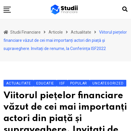
Skip
to
content
Acasă
Studii Financiare
Articole
Actualitate
Viitorul piețelor
Actualitate
financiare văzut de cei mai importanți actori din piață și
Investiții
supraveghere. Invitați de renume, la Conferința ISF2022
Asigurări
Pensii
Opinii
ACTUALITATE
EDUCATIE
ISF
POPULAR
UNCATEGORIZED
Multimedia
Viitorul piețelor financiare
Autori
văzut de cei mai importanți
Analize ASF
actori din piață și
supraveghere. Invitați de