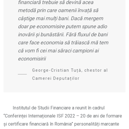
financiar
ă trebuie să devină acea
metodă prin care oamenii învață să
câștige mai mulți bani. Dacă mergem
doar pe economisire putem spune adio
inovării și bunăstării. Fără fluxul de bani
care face economia să tră
iasc
ă mă
tem
c
ă vom fi cei mai să
raci campioni ai
economisirii
George-Cristian Tuță, chestor al
Camerei Deputaților
Institutul de Studii Financiare a reunit în cadrul
“Conferinței Internaționale ISF 2022 – 20 de ani de formare
și certificare financiară în România” personalități marcante