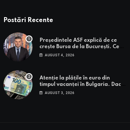
Postări Recente
Președintele ASF explică de ce
crește Bursa de la București. Ce
urmează pentru BVB potrivit lui
AUGUST 4, 2026
Alexandru Petrescu
Atenție la plățile în euro din
timpul vacanței în Bulgaria. Dacă
în România cele mai falsificate
AUGUST 3, 2026
bancnote sunt cele de 50 de euro,
cele din Bulgaria au valori cu 30%
mai mari