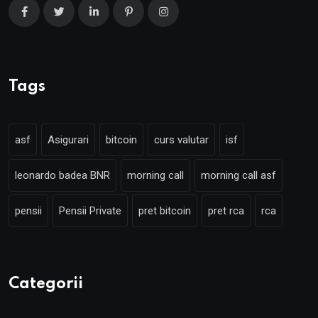
Tags
asf
Asigurari
bitcoin
curs valutar
isf
leonardo badea BNR
morning call
morning call asf
pensii
Pensii Private
pret bitcoin
pret rca
rca
Categorii