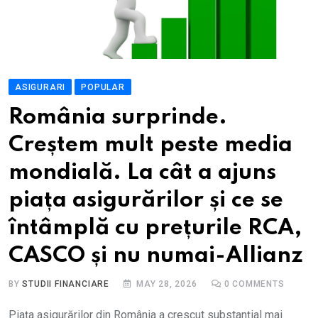
ASIGURARI
POPULAR
România surprinde.
Creștem mult peste media
mondială. La cât a ajuns
piața asigurărilor și ce se
întâmplă cu prețurile RCA,
CASCO și nu numai-Allianz
BY
STUDII FINANCIARE
MAY 28, 2026
0
COMMENTS
Piața asigurărilor din România a crescut substanțial mai