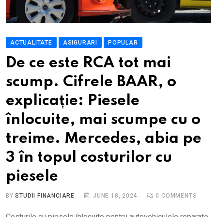
ACTUALITATE
ASIGURARI
POPULAR
De ce este RCA tot mai
scump. Cifrele BAAR, o
explicație: Piesele
înlocuite, mai scumpe cu o
treime. Mercedes, abia pe
3 în topul costurilor cu
piesele
BY
STUDII FINANCIARE
JUNE 18, 2024
0
COMMENTS
Costurile cu piesele înlocuite pentru autovehiculele reparate