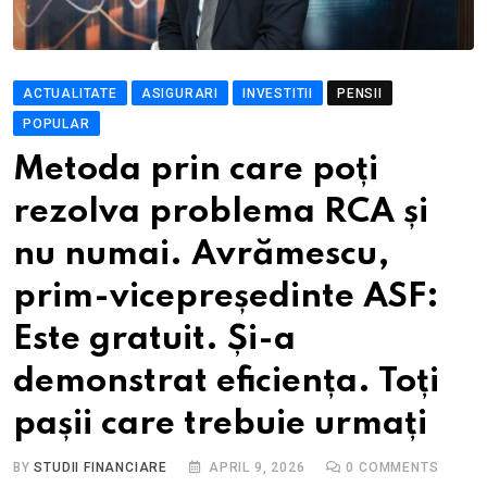
ACTUALITATE
ASIGURARI
INVESTITII
PENSII
POPULAR
Metoda prin care poți
rezolva problema RCA și
nu numai. Avrămescu,
prim-vicepreședinte ASF:
Este gratuit. Și-a
demonstrat eficiența. Toți
pașii care trebuie urmați
BY
STUDII FINANCIARE
APRIL 9, 2026
0
COMMENTS