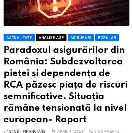
ACTUALITATE
ANALIZE ASF
ASIGURARI
POPULAR
Paradoxul asigurărilor din
România: Subdezvoltarea
pieței și dependența de
RCA păzesc piața de riscuri
semnificative. Situația
rămâne tensionată la nivel
european- Raport
BY
STUDII FINANCIARE
APRIL 4, 2024
0
COMMENTS