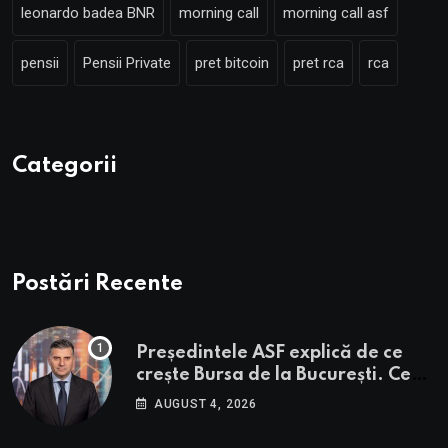
leonardo badea BNR
morning call
morning call asf
pensii
Pensii Private
pret bitcoin
pret rca
rca
Categorii
Postări Recente
Președintele ASF explică de ce
crește Bursa de la București. Ce
urmează pentru BVB potrivit lui
AUGUST 4, 2026
Alexandru Petrescu