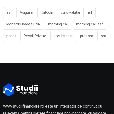
asf
Asigurari
bitcoin
curs valutar
isf
leonardo badea BNR
morning call
morning call asf
pensii
Pensii Private
pret bitcoin
pret rca
rca
www.studiifinanciare.ro este un integrator de conținut cu
relevanță pentru piețele financiare non-bancare, cu valoare