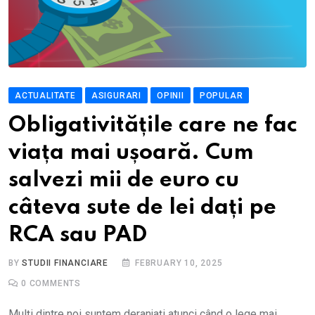
ACTUALITATE
ASIGURARI
OPINII
POPULAR
Obligativitățile care ne fac
viața mai ușoară. Cum
salvezi mii de euro cu
câteva sute de lei dați pe
RCA sau PAD
BY
STUDII FINANCIARE
FEBRUARY 10, 2025
0
COMMENTS
Mulți dintre noi suntem deranjați atunci când o lege mai