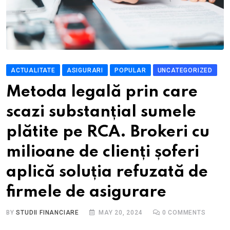
ACTUALITATE
ASIGURARI
POPULAR
UNCATEGORIZED
Metoda legală prin care
scazi substanțial sumele
plătite pe RCA. Brokeri cu
milioane de clienți șoferi
aplică soluția refuzată de
firmele de asigurare
BY
STUDII FINANCIARE
MAY 20, 2024
0
COMMENTS