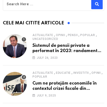
CELE MAI CITITE ARTICOLE
,
,
,
,
ACTUALITATE
OPINII
PENSII
POPULAR
UNCATEGORIZED
Sistemul de pensii private a
performat în 2023: randament
peste inflație, active și plăți la
JULY 26, 2023
maxim istoric, rol esențial în
cadrul ofertei Hidroelectrica,
reziliența la crize
,
,
,
,
ACTUALITATE
EDUCATIE
INVESTITII
OPINII
POPULAR
Cum ne protejăm economiile în
contextul crizei fiscale din
România- Valentin Ionescu,
JULY 9, 2025
președinte Institutul de Studii
Financiare (ISF)