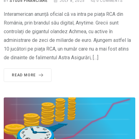
BY
STUDII FINANCIARE
JULY 8, 2025
0
COMMENTS
Interamerican anunță oficial că va intra pe piața RCA din
România, prin brandul său digital, Anytime. Grecii sunt
controlați de gigantul olandez Achmea, cu active în
administrare de zeci de miliarde de euro. Ajungem astfel la
10 jucători pe piața RCA, un număr care nu a mai fost atins
de dinainte de falimentul Astra Asigurări, […]
READ MORE