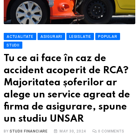
ACTUALITATE
ASIGURARI
LEGISLATIE
POPULAR
STUDII
Tu ce ai face în caz de
accident acoperit de RCA?
Majoritatea șoferilor ar
alege un service agreat de
firma de asigurare, spune
un studiu UNSAR
BY
STUDII FINANCIARE
MAY 30, 2024
0
COMMENTS