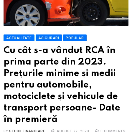
ACTUALITATE
ASIGURARI
POPULAR
Cu cât s-a vândut RCA în
prima parte din 2023.
Prețurile minime și medii
pentru automobile,
motociclete și vehicule de
transport persoane- Date
în premieră
BY
STUDII FINANCIARE
AUGUST 22, 2023
0
COMMENTS