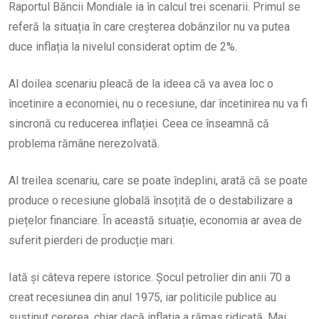
Raportul Băncii Mondiale ia în calcul trei scenarii. Primul se
referă la situația în care creșterea dobânzilor nu va putea
duce inflația la nivelul considerat optim de 2%.
Al doilea scenariu pleacă de la ideea că va avea loc o
încetinire a economiei, nu o recesiune, dar încetinirea nu va fi
sincronă cu reducerea inflației. Ceea ce înseamnă că
problema rămâne nerezolvată.
Al treilea scenariu, care se poate îndeplini, arată că se poate
produce o recesiune globală însoțită de o destabilizare a
piețelor financiare. În această situație, economia ar avea de
suferit pierderi de producție mari.
Iată și câteva repere istorice. Șocul petrolier din anii 70 a
creat recesiunea din anul 1975, iar politicile publice au
susținut cererea, chiar dacă inflația a rămas ridicată. Mai