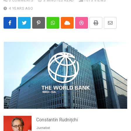
0
COMMENTS
3 MINUTES READ
1073
VIEWS
4 YEARS AGO
Pinterest
Whatsapp
Cloud
StumbleUpon
Print
Share
via
Email
Constantin Rudnițchi
Jurnalist