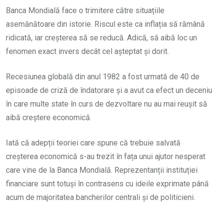
Banca Mondială face o trimitere către situațiile
asemănătoare din istorie. Riscul este ca inflația să rămână
ridicată, iar creșterea să se reducă. Adică, să aibă loc un
fenomen exact invers decât cel așteptat și dorit.
Recesiunea globală din anul 1982 a fost urmată de 40 de
episoade de criză de îndatorare și a avut ca efect un deceniu
în care multe state în curs de dezvoltare nu au mai reușit să
aibă creștere economică.
Iată că adepții teoriei care spune că trebuie salvată
creșterea economică s-au trezit în fața unui ajutor nesperat
care vine de la Banca Mondială. Reprezentanții instituției
financiare sunt totuși în contrasens cu ideile exprimate până
acum de majoritatea bancherilor centrali și de politicieni.