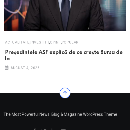
,
,
,
ACTUALITATE
INVESTITII
OPINII
POPULAR
Președintele ASF explică de ce crește Bursa de
la
AUGUST 4, 2026
The Most Powerful News, Blog & Magazine WordPress Theme