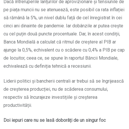
Dacă întreruperile lanțurilor de aprovizionare și tensiunile de
pe piața muncii nu se atenuează, este posibil ca rata inflației
să rămână la 5%, un nivel dublu față de cel înregistrat în cei
cinci ani dinainte de pandemie. Iar dobânzile ar putea crește
cu cel puțin două puncte procentuale. Dar, în acest condiții,
Banca Mondială a calculat că ritmul de creștere al PIB ar
ajunge la 0,5%, echivalent cu o scădere cu 0,4% a PIB pe cap
de locuitor, ceea ce, se spune în raportul Băncii Mondiale,
echivalează cu definiția tehnică a recesiunii.
Liderii politici și bancherii centrali ar trebui să se îngrijească
de creșterea producției, nu de scăderea consumului,
respectiv să încurajeze investițiile și creșterea
productivității.
Doi iepuri care nu se lasă doborâți de un singur foc