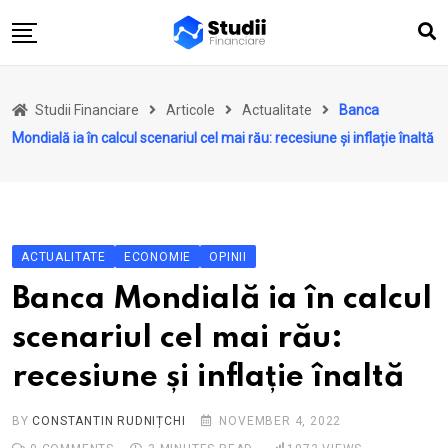
Skip
to
content
Acasă
Studii Financiare
Articole
Actualitate
Banca
Actualitate
Mondială ia în calcul scenariul cel mai rău: recesiune și inflație înaltă
Investiții
Asigurări
Pensii
ACTUALITATE
ECONOMIE
OPINII
Opinii
Banca Mondială ia în calcul
Multimedia
scenariul cel mai rău:
Autori
recesiune și inflație înaltă
Analize ASF
BY
CONSTANTIN RUDNIȚCHI
NOVEMBER 4, 2022