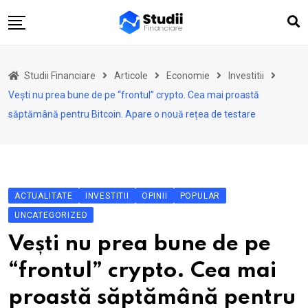
Skip
to
content
Acasă
Studii Financiare
Articole
Economie
Investitii
Actualitate
Vești nu prea bune de pe “frontul” crypto. Cea mai proastă
Investiții
săptămână pentru Bitcoin. Apare o nouă rețea de testare
Asigurări
Pensii
Opinii
ACTUALITATE
INVESTITII
OPINII
POPULAR
Multimedia
UNCATEGORIZED
Autori
Vești nu prea bune de pe
Analize ASF
“frontul” crypto. Cea mai
proastă săptămână pentru