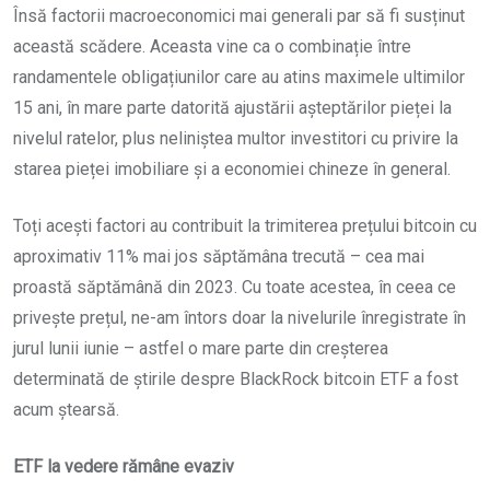
Însă factorii macroeconomici mai generali par să fi susținut
această scădere. Aceasta vine ca o combinație între
randamentele obligațiunilor care au atins maximele ultimilor
15 ani, în mare parte datorită ajustării așteptărilor pieței la
nivelul ratelor, plus neliniștea multor investitori cu privire la
starea pieței imobiliare și a economiei chineze în general.
Toți acești factori au contribuit la trimiterea prețului bitcoin cu
aproximativ 11% mai jos săptămâna trecută – cea mai
proastă săptămână din 2023. Cu toate acestea, în ceea ce
privește prețul, ne-am întors doar la nivelurile înregistrate în
jurul lunii iunie – astfel o mare parte din creșterea
determinată de știrile despre BlackRock bitcoin ETF a fost
acum ștearsă.
ETF la vedere rămâne evaziv