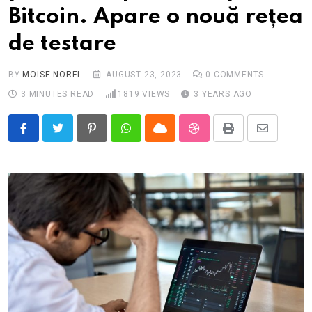
Bitcoin. Apare o nouă rețea
de testare
BY
MOISE NOREL
AUGUST 23, 2023
0
COMMENTS
3 MINUTES READ
1819
VIEWS
3 YEARS AGO
Pinterest
Whatsapp
Cloud
StumbleUpon
Print
Share
via
Email