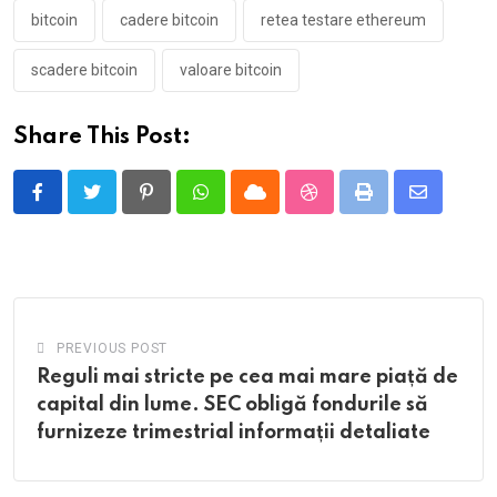
bitcoin
cadere bitcoin
retea testare ethereum
scadere bitcoin
valoare bitcoin
Share This Post:
Pinterest
Whatsapp
Cloud
StumbleUpon
Print
Share
via
Email
PREVIOUS POST
Reguli mai stricte pe cea mai mare piață de
capital din lume. SEC obligă fondurile să
furnizeze trimestrial informații detaliate