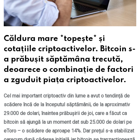
Căldura mare *topește* și
cotațiile criptoactivelor. Bitcoin s-
a prăbușit săptămâna trecută,
deoarece o combinație de factori
a zguduit piața criptoactivelor.
Cel mai important criptoactiv din lume a avut o tendință de
scădere încă de la începutul săptămânii, de la aproximativ
29.000 de dolari, înaintea prăbușirii de joi, care a făcut ca
bitcoin să ajungă la un moment dat sub 25.000 de dolari pe
eToro – o scădere de aproape 14%. Dar prețul s-a stabilizat
oarecum după căderea inițială iar bitcoin se tranzacționează