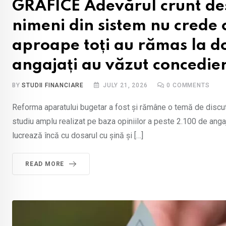
GRAFICE Adevărul crunt d
nimeni din sistem nu crede 
aproape toți au rămas la do
angajați au văzut concedier
BY
STUDII FINANCIARE
JULY 21, 2026
0
COMMENTS
Reforma aparatului bugetar a fost și rămâne o temă de discuți
studiu amplu realizat pe baza opiniilor a peste 2.100 de angaj
lucrează încă cu dosarul cu șină și […]
READ MORE