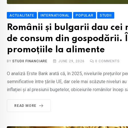
ACTUALITATE
INTERNATIONAL
POPULAR
STUDII
Românii și bulgarii dau cei 
de consum din gospodării. 
promoțiile la alimente
BY
STUDII FINANCIARE
JUNE 29, 2026
0
COMMENTS
O analiză Erste Bank arată că, în 2025, nivelurile prețurilor p
semnificative între țările UE, dar cele mai scăzute niveluri a
inflației și al presiunii bugetelor, obiceiurile românilor încep 
READ MORE