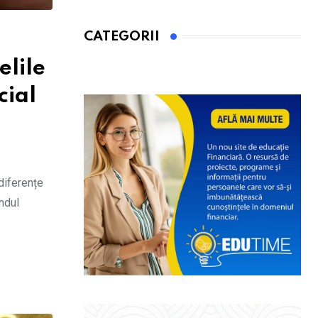
CATEGORII
elile
cial
 diferențe
ndul