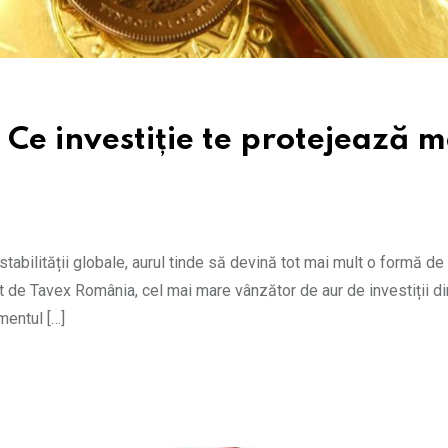
 Ce investiție te protejează m
nstabilității globale, aurul tinde să devină tot mai mult o formă de 
at de Tavex România, cel mai mare vânzător de aur de investiții din
mentul […]