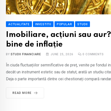
ACTUALITATE
INVESTITII
POPULAR
STUDII
Imobiliare, acțiuni sau aur?
bine de inflație
BY
STUDII FINANCIARE
JUNE 25, 2026
0
COMMENTS
În ciuda fluctuațiilor semnificative de preț, venite pe fondul i
decât un instrument estetic sau de statut, arată un studiu cit
Deja o parte importantă dintre cei chestionați compară randa
READ MORE