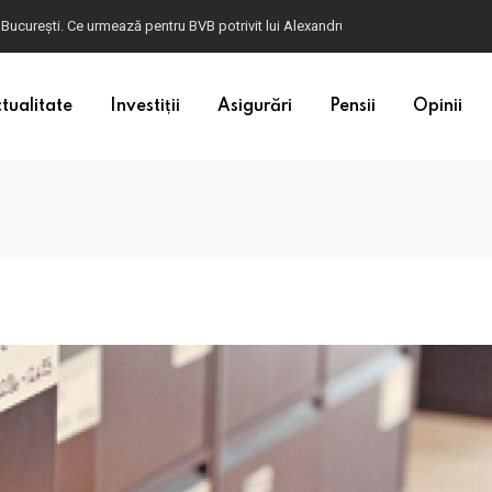
ulgaria. Dacă în România cele mai falsificate bancnote sunt cele de 50 de euro, c
tualitate
Investiții
Asigurări
Pensii
Opinii