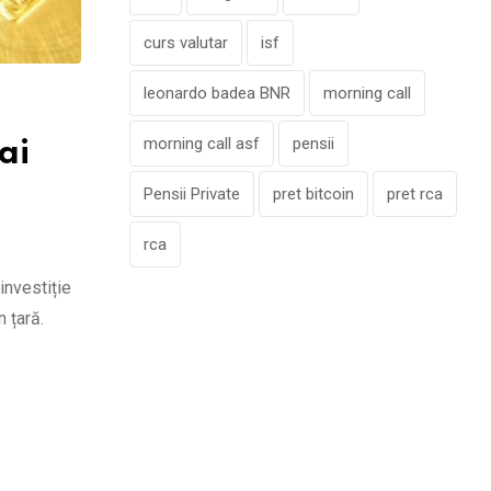
curs valutar
isf
leonardo badea BNR
morning call
morning call asf
pensii
ai
Pensii Private
pret bitcoin
pret rca
rca
investiție
 țară.