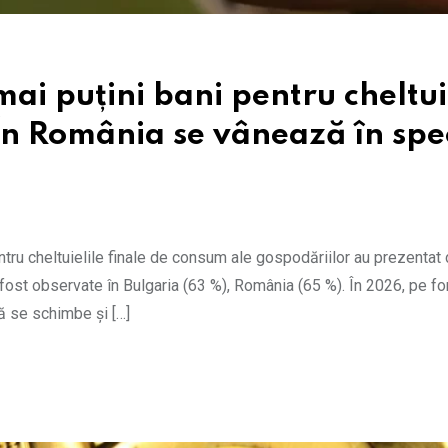
mai puțini bani pentru cheltui
În România se vânează în spe
entru cheltuielile finale de consum ale gospodăriilor au prezentat
u fost observate în Bulgaria (63 %), România (65 %). În 2026, pe fo
să se schimbe și […]