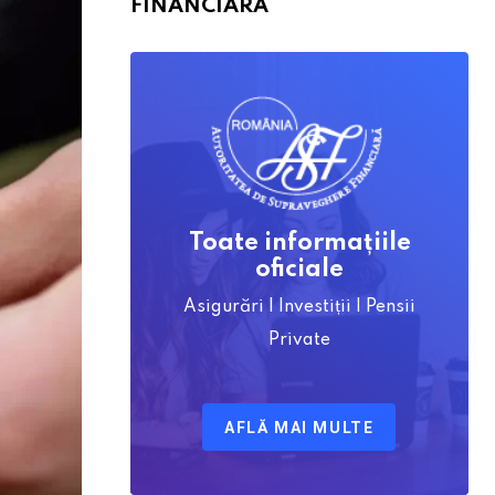
FINANCIARĂ
Toate informațiile
oficiale
Asigurări | Investiții | Pensii
Private
AFLĂ MAI MULTE