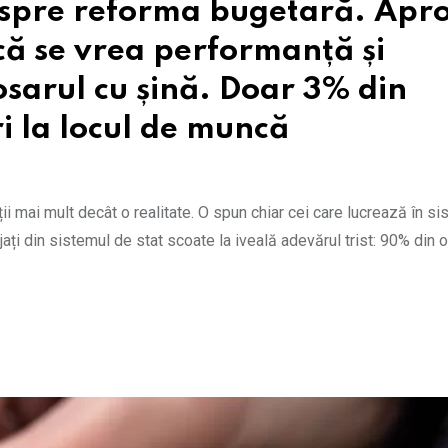
espre reforma bugetară. Apr
că se vrea performanță și
sarul cu șină. Doar 3% din
i la locul de muncă
i mai mult decât o realitate. O spun chiar cei care lucrează în si
ați din sistemul de stat scoate la iveală adevărul trist: 90% din