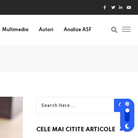
ele din Bulgaria au valori cu 30% mai mari
Multimedia
Autori
Analize ASF
CELE MAI CITITE ARTICOLE