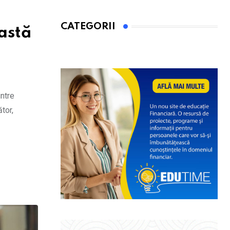
CATEGORII
eastă
intre
tor,