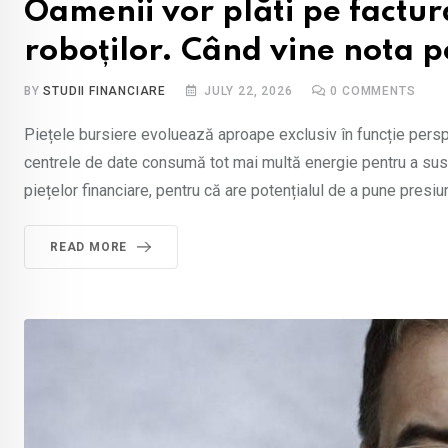
Oamenii vor plăti pe factur
roboților. Când vine nota p
BY
STUDII FINANCIARE
JULY 22, 2026
0
COMMENTS
Piețele bursiere evoluează aproape exclusiv în funcție perspe
centrele de date consumă tot mai multă energie pentru a susț
piețelor financiare, pentru că are potențialul de a pune presiun
READ MORE