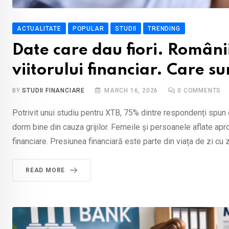
ACTUALITATE
POPULAR
STUDII
TRENDING
Date care dau fiori. Români
viitorului financiar. Care 
BY
STUDII FINANCIARE
MARCH 16, 2026
0
COMMENTS
Potrivit unui studiu pentru XTB, 75% dintre respondenți spun 
dorm bine din cauza grijilor. Femeile și persoanele aflate apr
financiare. Presiunea financiară este parte din viața de zi cu zi 
READ MORE