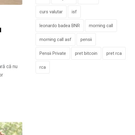
curs valutar
isf
leonardo badea BNR
morning call
a
morning call asf
pensii
Pensii Private
pret bitcoin
pret rca
ară că nu
rca
or