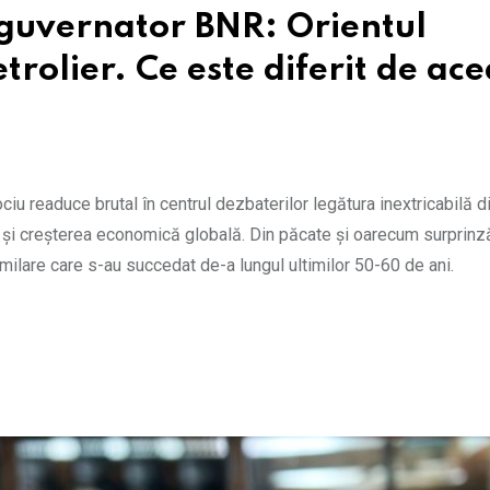
guvernator BNR: Orientul
trolier. Ce este diferit de ac
iu readuce brutal în centrul dezbaterilor legătura inextricabilă d
e) și creșterea economică globală. Din păcate și oarecum surprinză
milare care s-au succedat de-a lungul ultimilor 50-60 de ani.