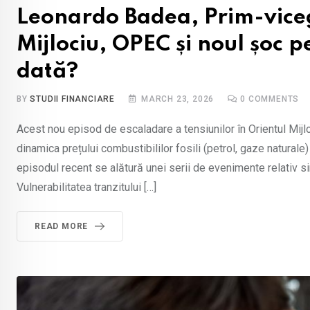
Leonardo Badea, Prim-vice
Mijlociu, OPEC și noul șoc pe
dată?
BY
STUDII FINANCIARE
MARCH 23, 2026
0
COMMENTS
Acest nou episod de escaladare a tensiunilor în Orientul Mijloc
dinamica prețului combustibililor fosili (petrol, gaze natural
episodul recent se alătură unei serii de evenimente relativ si
Vulnerabilitatea tranzitului […]
READ MORE