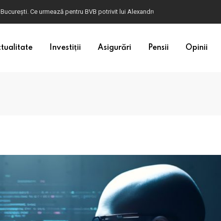
ulgaria. Dacă în România cele mai falsificate bancnote sunt cele de 50 de euro, c
tualitate
Investiții
Asigurări
Pensii
Opinii