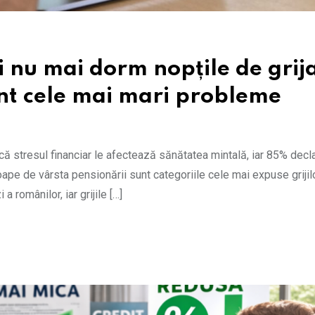
i nu mai dorm nopțile de grij
sunt cele mai mari probleme
că stresul financiar le afectează sănătatea mintală, iar 85% decl
oape de vârsta pensionării sunt categoriile cele mai expuse grijil
a românilor, iar grijile […]