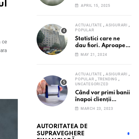
ul
Consumatorii caută
APRIL 15, 2025
promoții pe fondul
scumpirilor, mai ales
la alimente
,
,
ACTUALITATE
ASIGURARI
POPULAR
Statistici care ne
ă ce
dau fiori. Aproape
fara
20 de case ard zilnic
MAY 21, 2024
în România, iar
pagubele au
explodat. Cum te
,
,
ACTUALITATE
ASIGURARI
,
,
poți proteja cu nici
POPULAR
TRENDING
UNCATEGORIZED
40 de lei pe lună
Când vor primi banii
înapoi clienții
Euroins care
MARCH 23, 2023
denunță polițele
RCA? Toți pașii și
AUTORITATEA DE
toate termenele
SUPRAVEGHERE