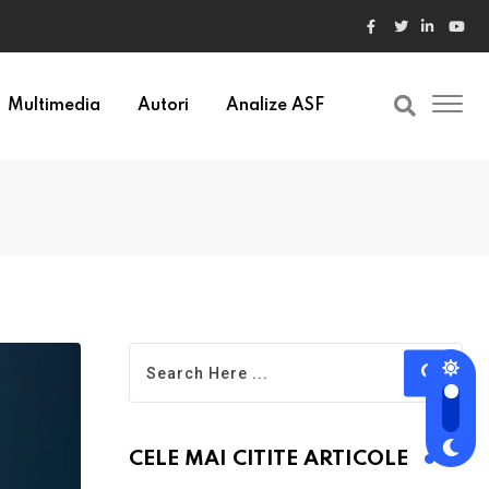
ele din Bulgaria au valori cu 30% mai mari
Multimedia
Autori
Analize ASF
CELE MAI CITITE ARTICOLE