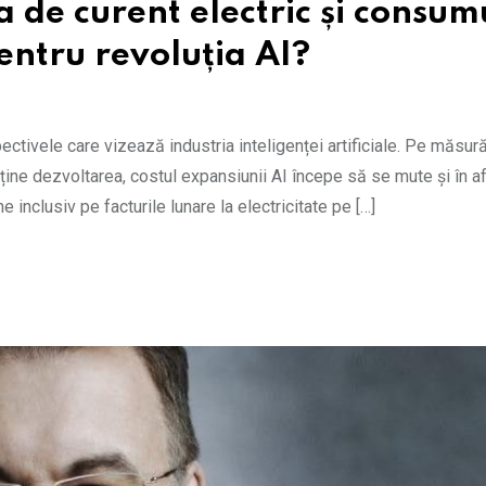
a de curent electric și consum
entru revoluția AI?
ctivele care vizează industria inteligenței artificiale. Pe măsur
ine dezvoltarea, costul expansiunii AI începe să se mute și în a
e inclusiv pe facturile lunare la electricitate pe […]