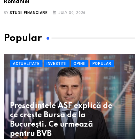
României
BY
STUDII FINANCIARE
JULY 30, 2026
Popular
ACTUALITATE
INVESTITII
OPINII
POPULAR
Președintele ASF explică de
ce crește Bursa de la
București. Ce urmează
pentru BVB