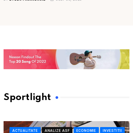
Sportlight
ACTUALITATE
ANALIZE ASF
ECONOMIE
INVESTITII