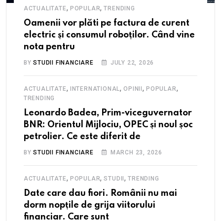
,
,
ACTUALITATE
POPULAR
TRENDING
Oamenii vor plăti pe factura de curent
electric și consumul roboților. Când vine
nota pentru
BY
STUDII FINANCIARE
JULY 22, 2026
,
,
,
,
ACTUALITATE
INTERNATIONAL
OPINII
POPULAR
TRENDING
Leonardo Badea, Prim-viceguvernator
BNR: Orientul Mijlociu, OPEC și noul șoc
petrolier. Ce este diferit de
BY
STUDII FINANCIARE
MARCH 23, 2026
,
,
,
ACTUALITATE
POPULAR
STUDII
TRENDING
Date care dau fiori. Românii nu mai
dorm nopțile de grija viitorului
financiar. Care sunt