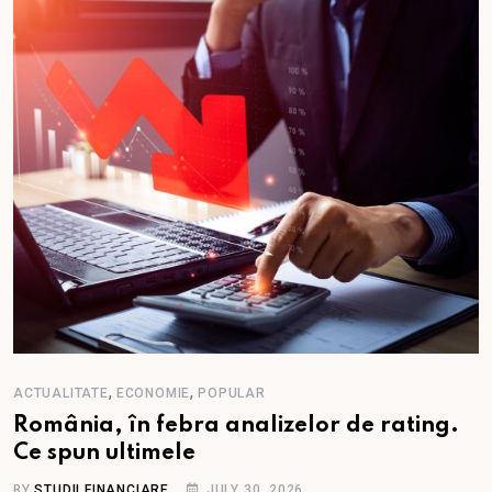
,
,
ACTUALITATE
ECONOMIE
POPULAR
România, în febra analizelor de rating.
Ce spun ultimele
BY
STUDII FINANCIARE
JULY 30, 2026