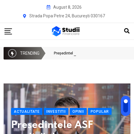
August 8, 2026
Strada Popa Petre 24, București 030167
TRENDING
Președintele ASF explică de ce crește Bursa de
ACTUALITATE
INVESTITII
OPINII
POPULAR
Președintele ASF