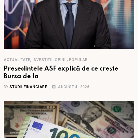
,
,
,
ACTUALITATE
INVESTITII
OPINII
POPULAR
Președintele ASF explică de ce crește
Bursa de la
BY
STUDII FINANCIARE
AUGUST 4, 2026