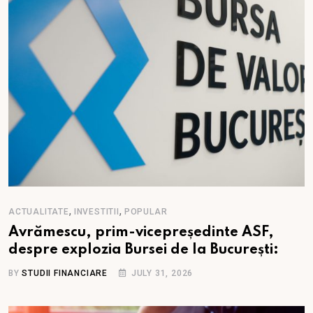
,
,
ACTUALITATE
INVESTITII
POPULAR
Avrămescu, prim-vicepreședinte ASF,
despre explozia Bursei de la București:
BY
STUDII FINANCIARE
JULY 31, 2026