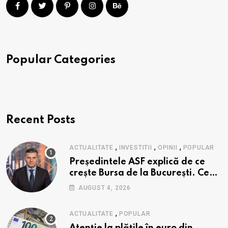
Popular Categories
Recent Posts
,
,
,
ACTUALITATE
INVESTITII
OPINII
POPULAR
Președintele ASF explică de ce
crește Bursa de la București. Ce
urmează pentru BVB potrivit lui
AUGUST 4, 2026
Alexandru Petrescu
,
ACTUALITATE
POPULAR
Atenție la plățile în euro din