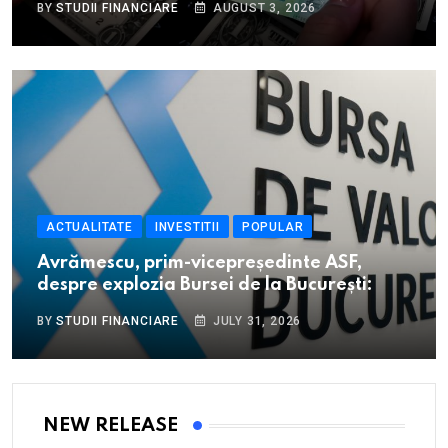
BY
STUDII FINANCIARE
AUGUST 3, 2026
ACTUALITATE
INVESTITII
POPULAR
Avrămescu, prim-vicepreședinte ASF,
despre explozia Bursei de la București:
BY
STUDII FINANCIARE
JULY 31, 2026
NEW RELEASE