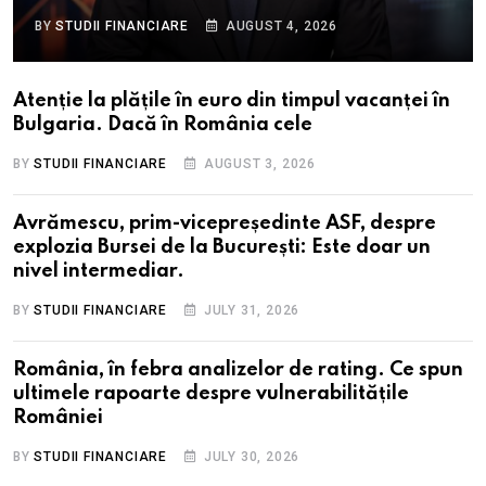
BY
STUDII FINANCIARE
AUGUST 4, 2026
Atenție la plățile în euro din timpul vacanței în
Bulgaria. Dacă în România cele
BY
STUDII FINANCIARE
AUGUST 3, 2026
Avrămescu, prim-vicepreședinte ASF, despre
explozia Bursei de la București: Este doar un
nivel intermediar.
BY
STUDII FINANCIARE
JULY 31, 2026
România, în febra analizelor de rating. Ce spun
ultimele rapoarte despre vulnerabilitățile
României
BY
STUDII FINANCIARE
JULY 30, 2026