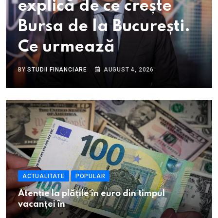
explică de ce crește
Bursa de la București.
Ce urmează
BY
STUDII FINANCIARE
AUGUST 4, 2026
ACTUALITATE
POPULAR
Atenție la plățile în euro din timpul
vacanței în