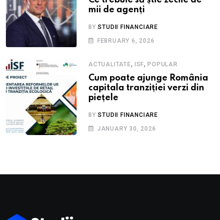
Ce trebuie să știe zecile de
mii de agenți
BY
STUDII FINANCIARE
FEBRUARY 6, 2026
,
,
ACTUALITATE
ISF
POPULAR
Cum poate ajunge România
capitala tranziției verzi din
piețele
BY
STUDII FINANCIARE
JANUARY 30, 2026