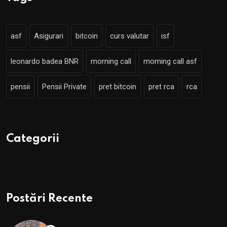
asf
Asigurari
bitcoin
curs valutar
isf
leonardo badea BNR
morning call
morning call asf
pensii
Pensii Private
pret bitcoin
pret rca
rca
Categorii
Postări Recente