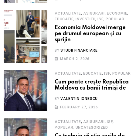
,
,
,
ACTUALITATE
ASIGURARI
ECONOMIE
,
,
,
EDUCATIE
INVESTITII
ISF
POPULAR
Economia Moldovei merge
pe drumul european și cu
sprijin
BY
STUDII FINANCIARE
MARCH 2, 2026
,
,
,
ACTUALITATE
EDUCATIE
ISF
POPULAR
Cum poate crește Republica
Moldova cu banii trimiși de
BY
VALENTIN IONESCU
FEBRUARY 27, 2026
,
,
,
ACTUALITATE
ASIGURARI
ISF
,
POPULAR
UNCATEGORIZED