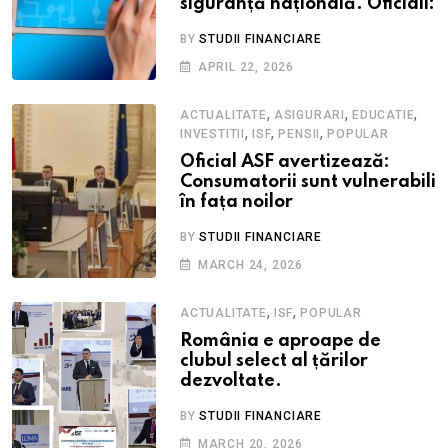
siguranță națională. Oficiali:
BY
STUDII FINANCIARE
APRIL 22, 2026
,
,
,
ACTUALITATE
ASIGURARI
EDUCATIE
,
,
,
INVESTITII
ISF
PENSII
POPULAR
Oficial ASF avertizează:
Consumatorii sunt vulnerabili
în fața noilor
BY
STUDII FINANCIARE
MARCH 24, 2026
,
,
ACTUALITATE
ISF
POPULAR
România e aproape de
clubul select al țărilor
dezvoltate.
BY
STUDII FINANCIARE
MARCH 20, 2026