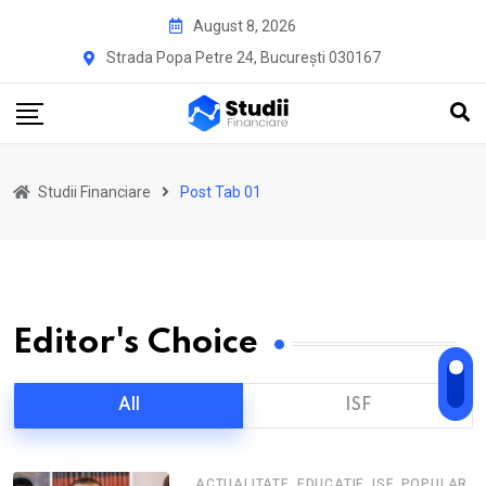
August 8, 2026
Strada Popa Petre 24, București 030167
Studii Financiare
Post Tab 01
Editor's Choice
All
ISF
,
,
,
,
ACTUALITATE
EDUCATIE
ISF
POPULAR