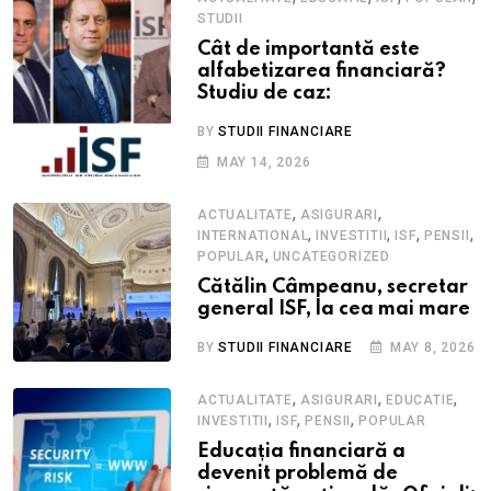
STUDII
Cât de importantă este
alfabetizarea financiară?
Studiu de caz:
BY
STUDII FINANCIARE
MAY 14, 2026
,
,
ACTUALITATE
ASIGURARI
,
,
,
,
INTERNATIONAL
INVESTITII
ISF
PENSII
,
POPULAR
UNCATEGORIZED
Cătălin Câmpeanu, secretar
general ISF, la cea mai mare
BY
STUDII FINANCIARE
MAY 8, 2026
,
,
,
ACTUALITATE
ASIGURARI
EDUCATIE
,
,
,
INVESTITII
ISF
PENSII
POPULAR
Educația financiară a
devenit problemă de