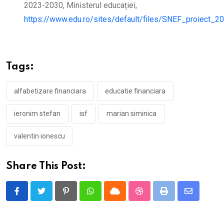
2023-2030, Ministerul educației,
https://www.edu.ro/sites/default/files/SNEF_proiect_2
Tags:
alfabetizare financiara
educatie financiara
ieronim stefan
isf
marian siminica
valentin ionescu
Share This Post:
Pinterest
Whatsapp
Cloud
StumbleUpon
Print
Share
via