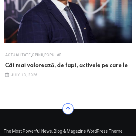
,
,
ACTUALITATE
OPINII
POPULAR
Cât mai valorează, de fapt, activele pe care le
JULY 13, 2026
The Most Powerful News, Blog & Magazine WordPress Theme