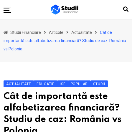
Skip
to
content
Acasă
Studii Financiare
Articole
Actualitate
Cât de
Actualitate
importantă este alfabetizarea financiară? Studiu de caz: România
Investiții
vs Polonia
Asigurări
Pensii
Opinii
ACTUALITATE
EDUCATIE
ISF
POPULAR
STUDII
Multimedia
Cât de importantă este
Autori
alfabetizarea financiară?
Analize ASF
Studiu de caz: România vs
Polonia