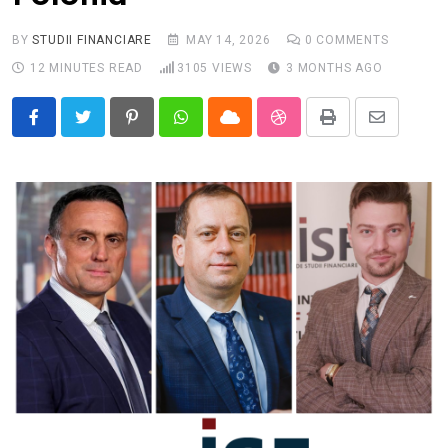
BY
STUDII FINANCIARE
MAY 14, 2026
0
COMMENTS
12 MINUTES READ
3105
VIEWS
3 MONTHS AGO
Pinterest
Whatsapp
Cloud
StumbleUpon
Print
Share
via
Email