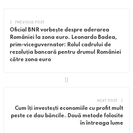
Email
PREVIOUS POST
Oficial BNR vorbește despre aderarea
României la zona euro. Leonardo Badea,
prim-viceguvernator: Rolul cadrului de
rezoluția bancară pentru drumul României
către zona euro
NEXT POST
Cum îți investești economiile cu profit mult
peste ce dau băncile. Două metode folosite
în întreaga lume