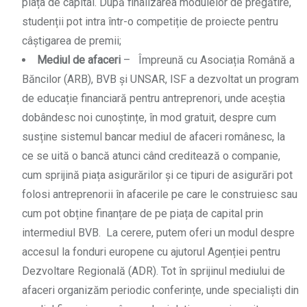
piața de capital. După finalizarea modulelor de pregătire,
studenții pot intra într-o competiție de proiecte pentru
câștigarea de premii;
Mediul de afaceri
– Împreună cu Asociația Română a
Băncilor (ARB), BVB și UNSAR, ISF a dezvoltat un program
de educație financiară pentru antreprenori, unde aceștia
dobândesc noi cunoștințe, în mod gratuit, despre cum
susține sistemul bancar mediul de afaceri românesc, la
ce se uită o bancă atunci când creditează o companie,
cum sprijină piața asigurărilor și ce tipuri de asigurări pot
folosi antreprenorii în afacerile pe care le construiesc sau
cum pot obține finanțare de pe piața de capital prin
intermediul BVB. La cerere, putem oferi un modul despre
accesul la fonduri europene cu ajutorul Agenției pentru
Dezvoltare Regională (ADR). Tot în sprijinul mediului de
afaceri organizăm periodic conferințe, unde specialiști din