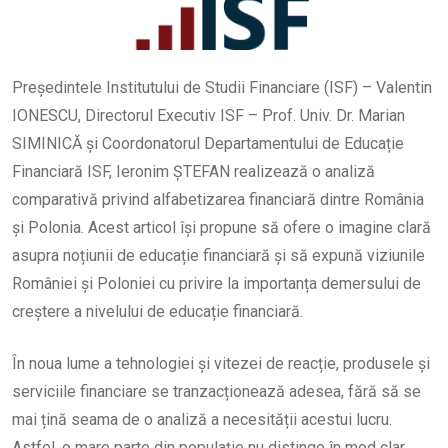
Președintele Institutului de Studii Financiare (ISF) – Valentin
IONESCU, Directorul Executiv ISF – Prof. Univ. Dr. Marian
SIMINICĂ și Coordonatorul Departamentului de Educație
Financiară ISF, Ieronim ȘTEFAN realizează o analiză
comparativă privind alfabetizarea financiară dintre România
și Polonia. Acest articol își propune să ofere o imagine clară
asupra noțiunii de educație financiară și să expună viziunile
României și Poloniei cu privire la importanța demersului de
creștere a nivelului de educație financiară.
În noua lume a tehnologiei și vitezei de reacție, produsele și
serviciile financiare se tranzacționează adesea, fără să se
mai țină seama de o analiză a necesității acestui lucru.
Astfel, o mare parte din populație nu distinge în mod clar