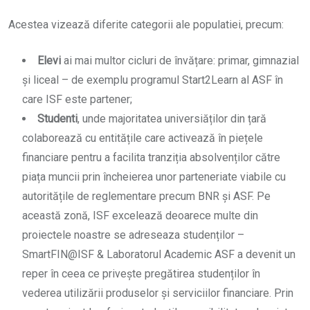
Acestea vizează diferite categorii ale populatiei, precum:
Elevi
ai mai multor cicluri de învățare: primar, gimnazial
și liceal – de exemplu programul Start2Learn al ASF în
care ISF este partener;
Studenti
, unde majoritatea universiăților din țară
colaborează cu entitățile care activează în piețele
financiare pentru a facilita tranziția absolvenților către
piața muncii prin încheierea unor parteneriate viabile cu
autoritățile de reglementare precum BNR și ASF. Pe
această zonă, ISF excelează deoarece multe din
proiectele noastre se adreseaza studenților –
SmartFIN@ISF & Laboratorul Academic ASF a devenit un
reper în ceea ce privește pregătirea studenților în
vederea utilizării produselor și serviciilor financiare. Prin