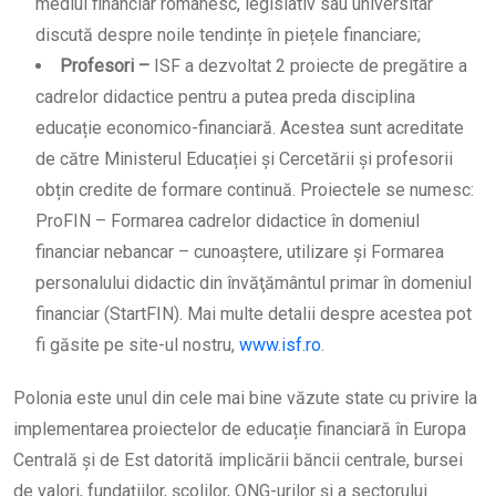
mediul financiar românesc, legislativ sau universitar
discută despre noile tendințe în piețele financiare;
Profesori –
ISF a dezvoltat 2 proiecte de pregătire a
cadrelor didactice pentru a putea preda disciplina
educație economico-financiară. Acestea sunt acreditate
de către Ministerul Educației și Cercetării și profesorii
obțin credite de formare continuă. Proiectele se numesc:
ProFIN – Formarea cadrelor didactice în domeniul
financiar nebancar – cunoaștere, utilizare și Formarea
personalului didactic din învăţământul primar în domeniul
financiar (StartFIN). Mai multe detalii despre acestea pot
fi găsite pe site-ul nostru,
www.isf.ro
.
Polonia este unul din cele mai bine văzute state cu privire la
implementarea proiectelor de educație financiară în Europa
Centrală și de Est datorită implicării băncii centrale, bursei
de valori, fundațiilor, școlilor, ONG-urilor și a sectorului