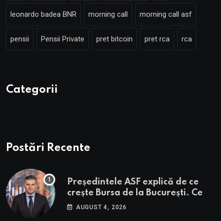
leonardo badea BNR
morning call
morning call asf
pensii
Pensii Private
pret bitcoin
pret rca
rca
Categorii
Postări Recente
Președintele ASF explică de ce
crește Bursa de la București. Ce
urmează pentru BVB potrivit lui
AUGUST 4, 2026
Alexandru Petrescu