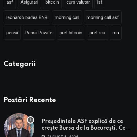
asf
Asigurari
bitcoin
curs valutar
isf
leonardo badea BNR
morning call
morning call asf
pensii
Pensii Private
pret bitcoin
pret rca
rca
Categorii
Postări Recente
Președintele ASF explică de ce
crește Bursa de la București. Ce
urmează pentru BVB potrivit lui