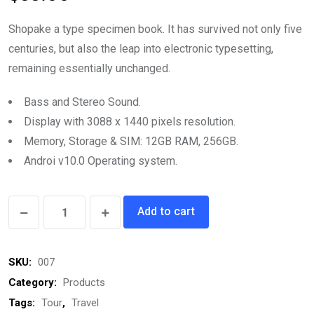
Shopake a type specimen book. It has survived not only five
centuries, but also the leap into electronic typesetting,
remaining essentially unchanged.
Bass and Stereo Sound.
Display with 3088 x 1440 pixels resolution.
Memory, Storage & SIM: 12GB RAM, 256GB.
Androi v10.0 Operating system.
Electric
Add to cart
Water
Bottle
SKU:
007
quantity
Category:
Products
Tags:
Tour
,
Travel