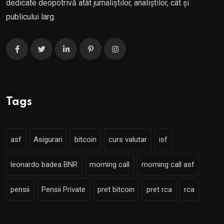
dedicate deopotrivă atât jurnaliștilor, analiștilor, cât și
publicului larg.
Tags
asf
Asigurari
bitcoin
curs valutar
isf
leonardo badea BNR
morning call
morning call asf
pensii
Pensii Private
pret bitcoin
pret rca
rca