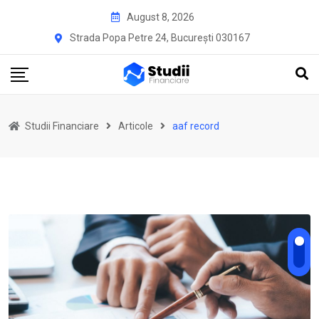
Skip
August 8, 2026
to
Strada Popa Petre 24, București 030167
content
Studii Financiare
Articole
aaf record