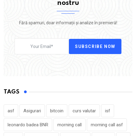
nostru
Fără spamuri, doar informații și analize în premieră!
SUBSCRIBE NOW
TAGS
asf
Asigurari
bitcoin
curs valutar
isf
leonardo badea BNR
morning call
morning call asf