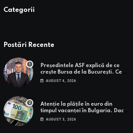
Categorii
Postări Recente
Președintele ASF explică de ce
crește Bursa de la București. Ce
urmează pentru BVB potrivit lui
AUGUST 4, 2026
Alexandru Petrescu
Atenție la plățile în euro din
timpul vacanței în Bulgaria. Dacă
în România cele mai falsificate
AUGUST 3, 2026
bancnote sunt cele de 50 de euro,
cele din Bulgaria au valori cu 30%