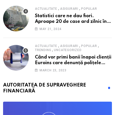
,
,
ACTUALITATE
ASIGURARI
POPULAR
Statistici care ne dau fiori.
Aproape 20 de case ard zilnic în
România, iar pagubele au
MAY 21, 2024
explodat. Cum te poți proteja cu
nici 40 de lei pe lună
,
,
,
ACTUALITATE
ASIGURARI
POPULAR
,
TRENDING
UNCATEGORIZED
Când vor primi banii înapoi clienții
Euroins care denunță polițele
RCA? Toți pașii și toate termenele
MARCH 23, 2023
AUTORITATEA DE SUPRAVEGHERE
FINANCIARĂ