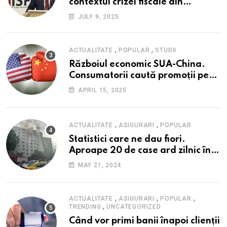
contextul crizei fiscale din
România- Valentin Ionescu,
JULY 9, 2025
președinte Institutul de Studii
Financiare (ISF)
,
,
ACTUALITATE
POPULAR
STUDII
Războiul economic SUA-China.
Consumatorii caută promoții pe
fondul scumpirilor, mai ales la
APRIL 15, 2025
alimente
,
,
ACTUALITATE
ASIGURARI
POPULAR
Statistici care ne dau fiori.
Aproape 20 de case ard zilnic în
România, iar pagubele au
MAY 21, 2024
explodat. Cum te poți proteja cu
nici 40 de lei pe lună
,
,
,
ACTUALITATE
ASIGURARI
POPULAR
,
TRENDING
UNCATEGORIZED
Când vor primi banii înapoi clienții