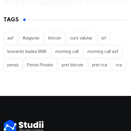
TAGS
asf
Asigurari
bitcoin
curs valutar
isf
leonardo badea BNR
morning call
morning call asf
pensii
Pensii Private
pret bitcoin
pret rca
rca