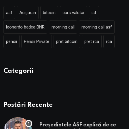
asf
Asigurari
bitcoin
curs valutar
isf
leonardo badea BNR
morning call
morning call asf
pensii
Pensii Private
pret bitcoin
pret rca
rca
Categorii
Postări Recente
Președintele ASF explică de ce