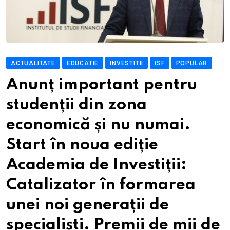
ACTUALITATE
EDUCATIE
INVESTITII
ISF
POPULAR
Anunț important pentru
studenții din zona
economică și nu numai.
Start în noua ediție
Academia de Investiții:
Catalizator în formarea
unei noi generații de
specialiști. Premii de mii de