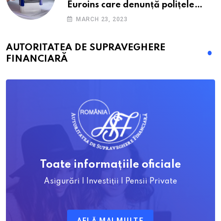
Euroins care denunță polițele
RCA? Toți pașii și toate termenele
MARCH 23, 2023
AUTORITATEA DE SUPRAVEGHERE
FINANCIARĂ
Toate informațiile oficiale
Asigurări | Investiții | Pensii Private
AFLĂ MAI MULTE