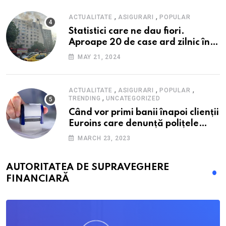
,
,
ACTUALITATE
ASIGURARI
POPULAR
Statistici care ne dau fiori.
Aproape 20 de case ard zilnic în
România, iar pagubele au
MAY 21, 2024
explodat. Cum te poți proteja cu
nici 40 de lei pe lună
,
,
,
ACTUALITATE
ASIGURARI
POPULAR
,
TRENDING
UNCATEGORIZED
Când vor primi banii înapoi clienții
Euroins care denunță polițele
RCA? Toți pașii și toate termenele
MARCH 23, 2023
AUTORITATEA DE SUPRAVEGHERE
FINANCIARĂ