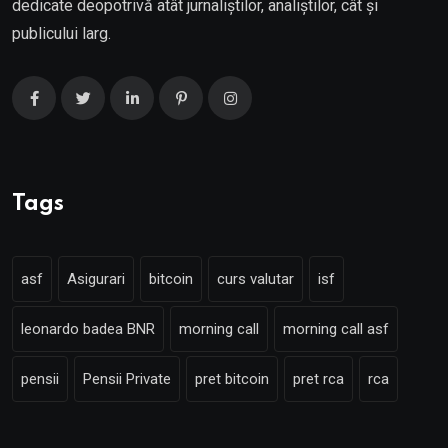
dedicate deopotrivă atât jurnaliștilor, analiștilor, cât și
publicului larg.
Tags
asf
Asigurari
bitcoin
curs valutar
isf
leonardo badea BNR
morning call
morning call asf
pensii
Pensii Private
pret bitcoin
pret rca
rca