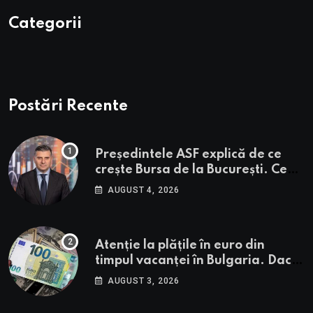
Categorii
Postări Recente
Președintele ASF explică de ce
crește Bursa de la București. Ce
urmează pentru BVB potrivit lui
AUGUST 4, 2026
Alexandru Petrescu
Atenție la plățile în euro din
timpul vacanței în Bulgaria. Dacă
în România cele mai falsificate
AUGUST 3, 2026
bancnote sunt cele de 50 de euro,
cele din Bulgaria au valori cu 30%