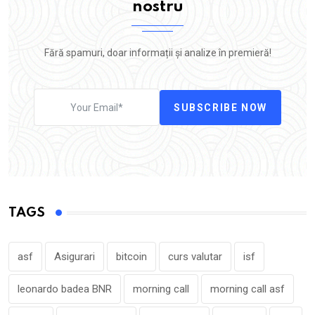
nostru
Fără spamuri, doar informații și analize în premieră!
SUBSCRIBE NOW
TAGS
asf
Asigurari
bitcoin
curs valutar
isf
leonardo badea BNR
morning call
morning call asf