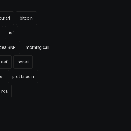
gurari
bitcoin
isf
adea BNR
morning call
 asf
pensii
te
pret bitcoin
rca