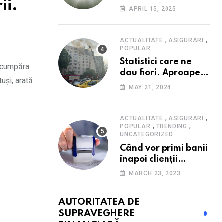
ii.
Consumatorii caută
APRIL 15, 2025
promoții pe fondul
scumpirilor, mai ales
la alimente
,
,
ACTUALITATE
ASIGURARI
POPULAR
Statistici care ne
t cumpăra
dau fiori. Aproape
uși, arată
20 de case ard zilnic
MAY 21, 2024
în România, iar
pagubele au
explodat. Cum te
,
,
ACTUALITATE
ASIGURARI
,
,
poți proteja cu nici
POPULAR
TRENDING
UNCATEGORIZED
40 de lei pe lună
Când vor primi banii
înapoi clienții
Euroins care
MARCH 23, 2023
denunță polițele
RCA? Toți pașii și
AUTORITATEA DE
toate termenele
SUPRAVEGHERE