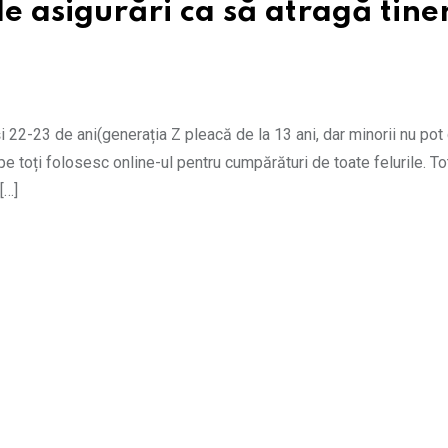
de asigurări ca să atragă tiner
 și 22-23 de ani(generația Z pleacă de la 13 ani, dar minorii nu po
e toți folosesc online-ul pentru cumpărături de toate felurile. Tot
[…]