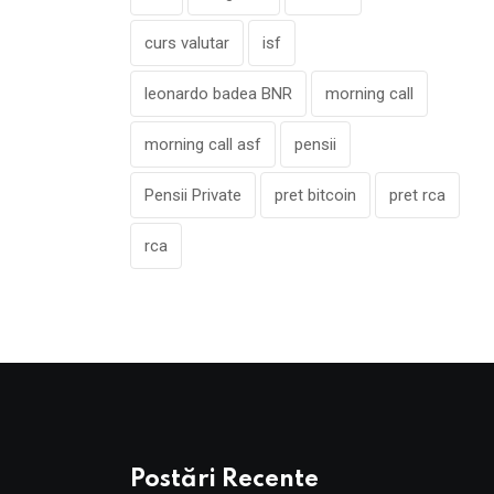
curs valutar
isf
leonardo badea BNR
morning call
morning call asf
pensii
Pensii Private
pret bitcoin
pret rca
rca
Postări Recente