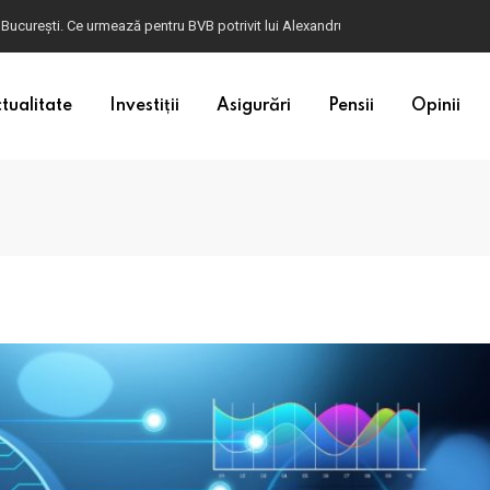
 București. Ce urmează pentru BVB potrivit lui Alexandru Petrescu
tualitate
Investiții
Asigurări
Pensii
Opinii