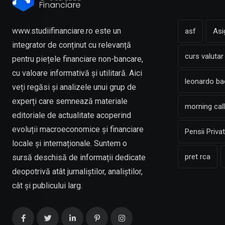
www.studiifinanciare.ro este un
asf
Asi
integrator de conținut cu relevanță
curs valutar
pentru piețele financiare non-bancare,
cu valoare informativă și utilitară. Aici
leonardo b
veți regăsi și analizele unui grup de
experți care semnează materiale
morning call
editoriale de actualitate acoperind
evoluții macroeconomice și financiare
Pensii Priva
locale și internaționale. Suntem o
pret rca
sursă deschisă de informații dedicate
deopotrivă atât jurnaliștilor, analiștilor,
cât și publicului larg.