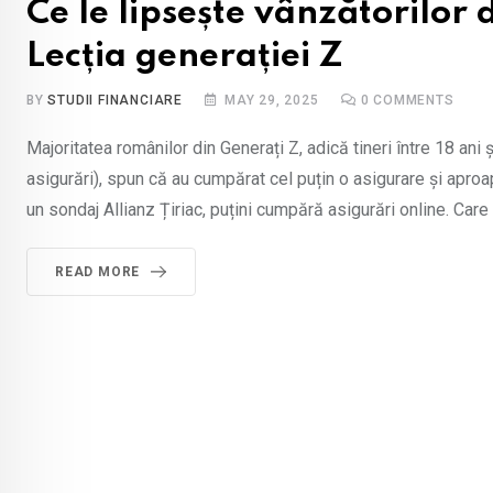
Ce le lipsește vânzătorilor 
Lecția generației Z
BY
STUDII FINANCIARE
MAY 29, 2025
0
COMMENTS
Majoritatea românilor din Generați Z, adică tineri între 18 ani
asigurări), spun că au cumpărat cel puțin o asigurare și aproap
un sondaj Allianz Țiriac, puțini cumpără asigurări online. Care 
READ MORE