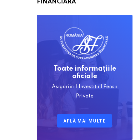
FINANCIARĂ
Toate informațiile
oficiale
Asigurări | Investiții | Pensii
Private
AFLĂ MAI MULTE