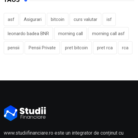
TAGS
asf
Asigurari
bitcoin
curs valutar
isf
leonardo badea BNR
morning call
morning call asf
pensii
Pensii Private
pret bitcoin
pret rca
rca
www.studiifinanciare.ro este un integrator de conținut cu