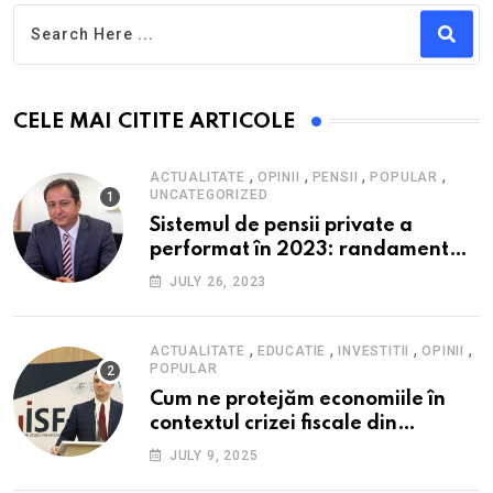
CELE MAI CITITE ARTICOLE
,
,
,
,
ACTUALITATE
OPINII
PENSII
POPULAR
UNCATEGORIZED
Sistemul de pensii private a
performat în 2023: randament
peste inflație, active și plăți la
JULY 26, 2023
maxim istoric, rol esențial în
cadrul ofertei Hidroelectrica,
reziliența la crize
,
,
,
,
ACTUALITATE
EDUCATIE
INVESTITII
OPINII
POPULAR
Cum ne protejăm economiile în
contextul crizei fiscale din
România- Valentin Ionescu,
JULY 9, 2025
președinte Institutul de Studii