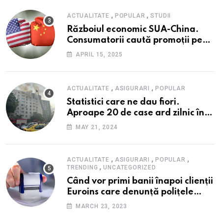
Financiare (ISF)
,
,
ACTUALITATE
POPULAR
STUDII
Războiul economic SUA-China.
Consumatorii caută promoții pe
fondul scumpirilor, mai ales la
APRIL 15, 2025
alimente
,
,
ACTUALITATE
ASIGURARI
POPULAR
Statistici care ne dau fiori.
Aproape 20 de case ard zilnic în
România, iar pagubele au
MAY 21, 2024
explodat. Cum te poți proteja cu
nici 40 de lei pe lună
,
,
,
ACTUALITATE
ASIGURARI
POPULAR
,
TRENDING
UNCATEGORIZED
Când vor primi banii înapoi clienții
Euroins care denunță polițele
RCA? Toți pașii și toate termenele
MARCH 23, 2023