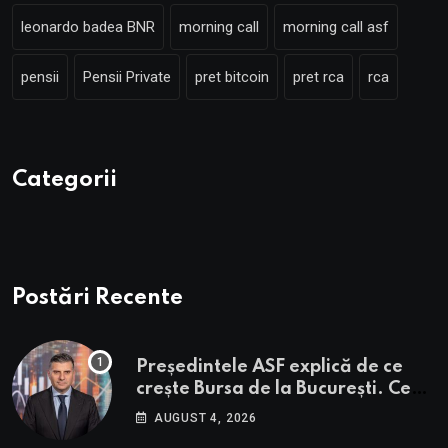
leonardo badea BNR
morning call
morning call asf
pensii
Pensii Private
pret bitcoin
pret rca
rca
Categorii
Postări Recente
Președintele ASF explică de ce
crește Bursa de la București. Ce
urmează pentru BVB potrivit lui
AUGUST 4, 2026
Alexandru Petrescu