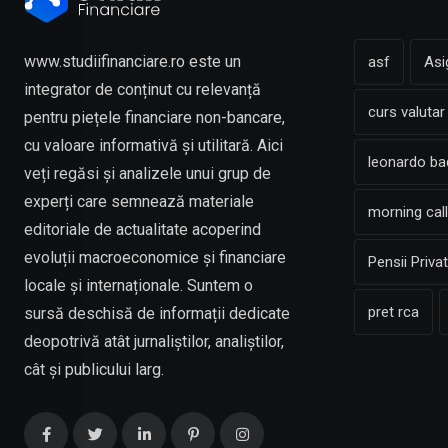
www.studiifinanciare.ro este un
asf
Asi
integrator de conținut cu relevanță
curs valutar
pentru piețele financiare non-bancare,
cu valoare informativă și utilitară. Aici
leonardo b
veți regăsi și analizele unui grup de
experți care semnează materiale
morning call
editoriale de actualitate acoperind
evoluții macroeconomice și financiare
Pensii Priva
locale și internaționale. Suntem o
pret rca
sursă deschisă de informații dedicate
deopotrivă atât jurnaliștilor, analiștilor,
cât și publicului larg.