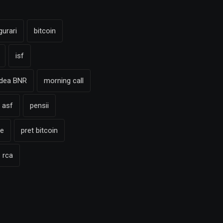
gurari
bitcoin
isf
adea BNR
morning call
 asf
pensii
te
pret bitcoin
rca