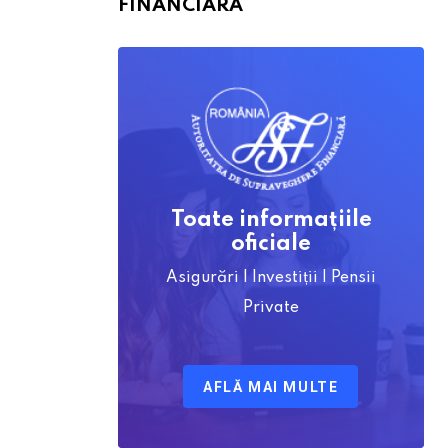
FINANCIARĂ
Toate informațiile
oficiale
Asigurări | Investiții | Pensii
Private
AFLĂ MAI MULTE