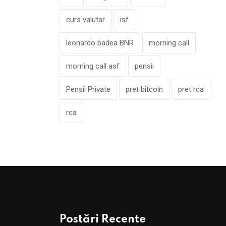
curs valutar
isf
leonardo badea BNR
morning call
morning call asf
pensii
Pensii Private
pret bitcoin
pret rca
rca
Postări Recente