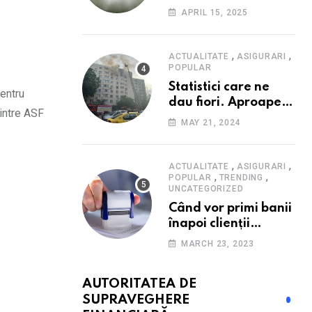
Consumatorii caută
APRIL 15, 2025
promoții pe fondul
scumpirilor, mai ales
la alimente
,
,
ACTUALITATE
ASIGURARI
POPULAR
Statistici care ne
pentru
dau fiori. Aproape
dintre ASF
20 de case ard zilnic
MAY 21, 2024
în România, iar
pagubele au
explodat. Cum te
,
,
ACTUALITATE
ASIGURARI
,
,
poți proteja cu nici
POPULAR
TRENDING
UNCATEGORIZED
40 de lei pe lună
Când vor primi banii
înapoi clienții
Euroins care
MARCH 23, 2023
denunță polițele
RCA? Toți pașii și
AUTORITATEA DE
toate termenele
SUPRAVEGHERE