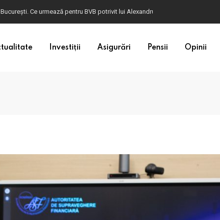
ulgaria. Dacă în România cele mai falsificate bancnote sunt cele de 50 de euro, c
tualitate
Investiții
Asigurări
Pensii
Opinii