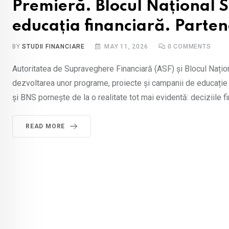
Premieră. Blocul Național S
educația financiară. Parten
BY
STUDII FINANCIARE
MAY 11, 2026
0
COMMENTS
Autoritatea de Supraveghere Financiară (ASF) și Blocul Națion
dezvoltarea unor programe, proiecte și campanii de educație f
și BNS pornește de la o realitate tot mai evidentă: deciziile fi
READ MORE