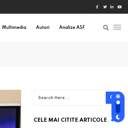
ele din Bulgaria au valori cu 30% mai mari
Multimedia
Autori
Analize ASF
CELE MAI CITITE ARTICOLE