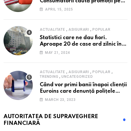
Consumatorii caută promoții pe
fondul scumpirilor, mai ales la
APRIL 15, 2025
alimente
,
,
ACTUALITATE
ASIGURARI
POPULAR
Statistici care ne dau fiori.
Aproape 20 de case ard zilnic în
România, iar pagubele au
MAY 21, 2024
explodat. Cum te poți proteja cu
nici 40 de lei pe lună
,
,
,
ACTUALITATE
ASIGURARI
POPULAR
,
TRENDING
UNCATEGORIZED
Când vor primi banii înapoi clienții
Euroins care denunță polițele
RCA? Toți pașii și toate termenele
MARCH 23, 2023
AUTORITATEA DE SUPRAVEGHERE
FINANCIARĂ