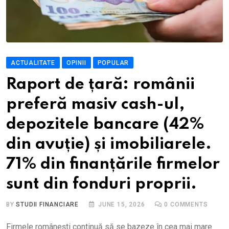
ACTUALITATE
OPINII
POPULAR
Raport de țară: românii
preferă masiv cash-ul,
depozitele bancare (42%
din avuție) și imobiliarele.
71% din finanțările firmelor
sunt din fonduri proprii.
BY
STUDII FINANCIARE
JUNE 15, 2026
0
COMMENTS
Firmele românești continuă să se bazeze în cea mai mare