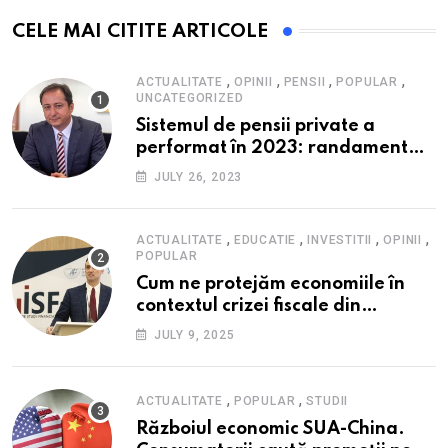
CELE MAI CITITE ARTICOLE
,
,
,
,
ACTUALITATE
OPINII
PENSII
POPULAR
UNCATEGORIZED
Sistemul de pensii private a
performat în 2023: randament
peste inflație, active și plăți la
JULY 26, 2023
maxim istoric, rol esențial în
cadrul ofertei Hidroelectrica,
reziliența la crize
,
,
,
,
ACTUALITATE
EDUCATIE
INVESTITII
OPINII
POPULAR
Cum ne protejăm economiile în
contextul crizei fiscale din
România- Valentin Ionescu,
JULY 9, 2025
președinte Institutul de Studii
Financiare (ISF)
,
,
ACTUALITATE
POPULAR
STUDII
Războiul economic SUA-China.