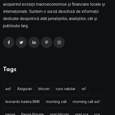
acoperind evoluții macroeconomice și financiare locale și
internaționale. Suntem o sursă deschisă de informații
dedicate deopotrivă atât jurnaliștilor, analiștilor, cât și
publicului larg.
Tags
asf
Asigurari
bitcoin
curs valutar
isf
leonardo badea BNR
morning call
morning call asf
pensii
Pensii Private
pret bitcoin
pret rca
rca