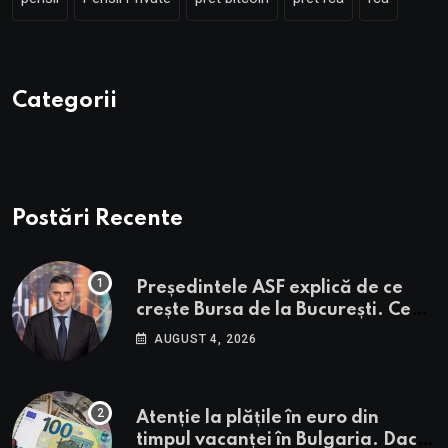
Categorii
Postări Recente
Președintele ASF explică de ce
crește Bursa de la București. Ce
urmează pentru BVB potrivit lui
AUGUST 4, 2026
Alexandru Petrescu
Atenție la plățile în euro din
timpul vacanței în Bulgaria. Dacă