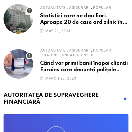
,
,
ACTUALITATE
ASIGURARI
POPULAR
Statistici care ne dau fiori.
Aproape 20 de case ard zilnic în
România, iar pagubele au
MAY 21, 2024
explodat. Cum te poți proteja cu
nici 40 de lei pe lună
,
,
,
ACTUALITATE
ASIGURARI
POPULAR
,
TRENDING
UNCATEGORIZED
Când vor primi banii înapoi clienții
Euroins care denunță polițele
RCA? Toți pașii și toate termenele
MARCH 23, 2023
AUTORITATEA DE SUPRAVEGHERE
FINANCIARĂ