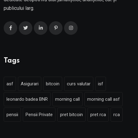
publicului larg.
Tags
asf
Asigurari
bitcoin
curs valutar
isf
leonardo badea BNR
morning call
morning call asf
pensii
Pensii Private
pret bitcoin
pret rca
rca