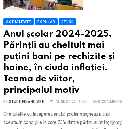
ACTUALITATE
POPULAR
STUDII
Anul școlar 2024-2025.
Părinții au cheltuit mai
puțini bani pe rechizite și
haine, în ciuda inflației.
Teama de viitor,
principalul motiv
BY
STUDII FINANCIARE
AUGUST 22, 2024
0
COMMENTS
Cheltuielile cu începerea anului școlar stagnează anul
acesta, în condițiile în care 73% dintre părinți sunt îngrijorați