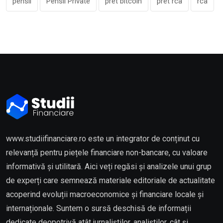
pensii
Pensii Private
pret bitcoin
pret rca
rca
www.studiifinanciare.ro este un integrator de conținut cu
relevanță pentru piețele financiare non-bancare, cu valoare
informativă și utilitară. Aici veți regăsi și analizele unui grup
de experți care semnează materiale editoriale de actualitate
acoperind evoluții macroeconomice și financiare locale și
internaționale. Suntem o sursă deschisă de informații
dedicate deopotrivă atât jurnaliștilor, analiștilor, cât și