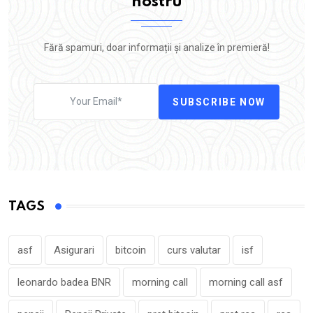
nostru
Fără spamuri, doar informații și analize în premieră!
SUBSCRIBE NOW
TAGS
asf
Asigurari
bitcoin
curs valutar
isf
leonardo badea BNR
morning call
morning call asf