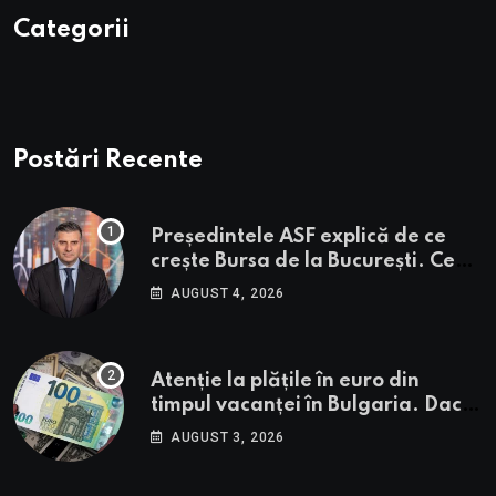
Categorii
Postări Recente
Președintele ASF explică de ce
crește Bursa de la București. Ce
urmează pentru BVB potrivit lui
AUGUST 4, 2026
Alexandru Petrescu
Atenție la plățile în euro din
timpul vacanței în Bulgaria. Dacă
în România cele mai falsificate
AUGUST 3, 2026
bancnote sunt cele de 50 de euro,
cele din Bulgaria au valori cu 30%