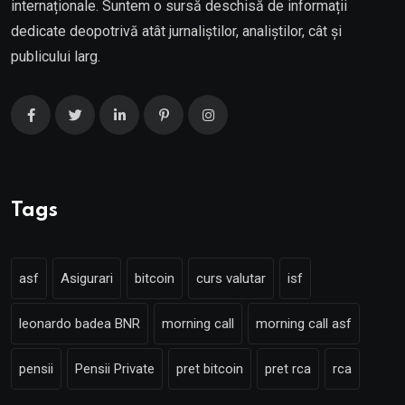
internaționale. Suntem o sursă deschisă de informații
dedicate deopotrivă atât jurnaliștilor, analiștilor, cât și
publicului larg.
Tags
asf
Asigurari
bitcoin
curs valutar
isf
leonardo badea BNR
morning call
morning call asf
pensii
Pensii Private
pret bitcoin
pret rca
rca