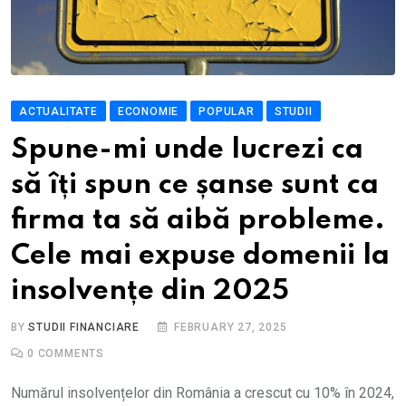
ACTUALITATE
ECONOMIE
POPULAR
STUDII
Spune-mi unde lucrezi ca
să îți spun ce șanse sunt ca
firma ta să aibă probleme.
Cele mai expuse domenii la
insolvențe din 2025
BY
STUDII FINANCIARE
FEBRUARY 27, 2025
0
COMMENTS
Numărul insolvențelor din România a crescut cu 10% în 2024,