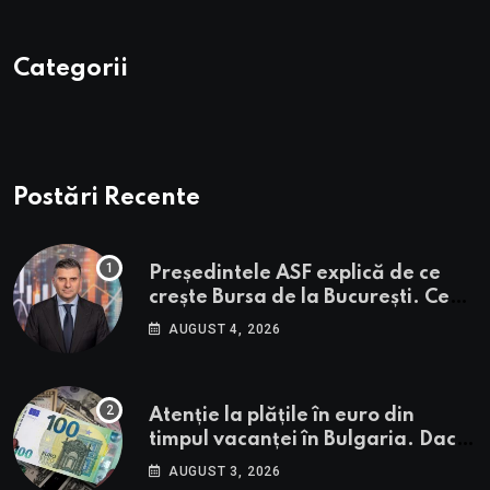
Categorii
Postări Recente
Președintele ASF explică de ce
crește Bursa de la București. Ce
urmează pentru BVB potrivit lui
AUGUST 4, 2026
Alexandru Petrescu
Atenție la plățile în euro din
timpul vacanței în Bulgaria. Dacă
în România cele mai falsificate
AUGUST 3, 2026
bancnote sunt cele de 50 de euro,