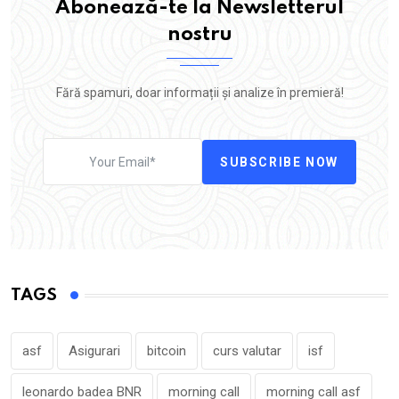
Abonează-te la Newsletterul
nostru
Fără spamuri, doar informații și analize în premieră!
SUBSCRIBE NOW
TAGS
asf
Asigurari
bitcoin
curs valutar
isf
leonardo badea BNR
morning call
morning call asf