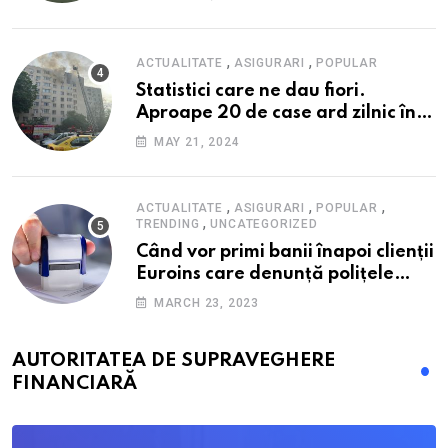
alimente
,
,
ACTUALITATE
ASIGURARI
POPULAR
Statistici care ne dau fiori.
Aproape 20 de case ard zilnic în
România, iar pagubele au
MAY 21, 2024
explodat. Cum te poți proteja cu
nici 40 de lei pe lună
,
,
,
ACTUALITATE
ASIGURARI
POPULAR
,
TRENDING
UNCATEGORIZED
Când vor primi banii înapoi clienții
Euroins care denunță polițele
RCA? Toți pașii și toate termenele
MARCH 23, 2023
AUTORITATEA DE SUPRAVEGHERE
FINANCIARĂ