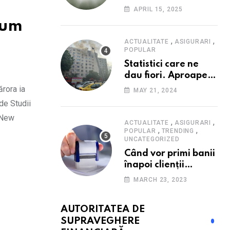
Consumatorii caută
APRIL 15, 2025
promoții pe fondul
cum
scumpirilor, mai ales
la alimente
,
,
ACTUALITATE
ASIGURARI
POPULAR
Statistici care ne
dau fiori. Aproape
20 de case ard zilnic
ărora ia
MAY 21, 2024
în România, iar
de Studii
pagubele au
 New
explodat. Cum te
,
,
ACTUALITATE
ASIGURARI
,
,
poți proteja cu nici
POPULAR
TRENDING
UNCATEGORIZED
40 de lei pe lună
Când vor primi banii
înapoi clienții
Euroins care
MARCH 23, 2023
denunță polițele
RCA? Toți pașii și
AUTORITATEA DE
toate termenele
SUPRAVEGHERE