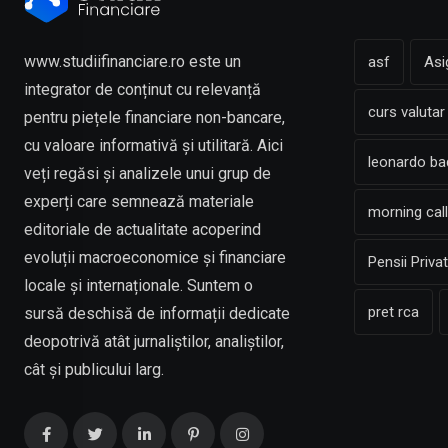
www.studiifinanciare.ro este un
asf
Asi
integrator de conținut cu relevanță
curs valutar
pentru piețele financiare non-bancare,
cu valoare informativă și utilitară. Aici
leonardo b
veți regăsi și analizele unui grup de
experți care semnează materiale
morning call
editoriale de actualitate acoperind
evoluții macroeconomice și financiare
Pensii Priva
locale și internaționale. Suntem o
pret rca
sursă deschisă de informații dedicate
deopotrivă atât jurnaliștilor, analiștilor,
cât și publicului larg.