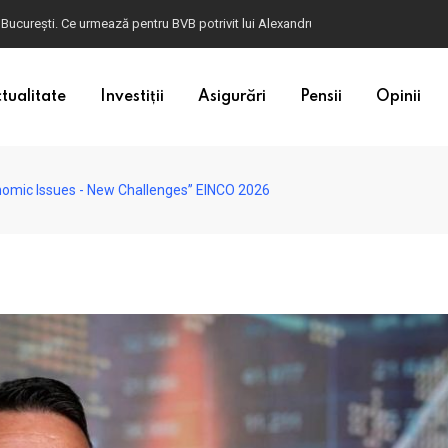
ulgaria. Dacă în România cele mai falsificate bancnote sunt cele de 50 de euro, c
tualitate
Investiții
Asigurări
Pensii
Opinii
onomic Issues - New Challenges” EINCO 2026