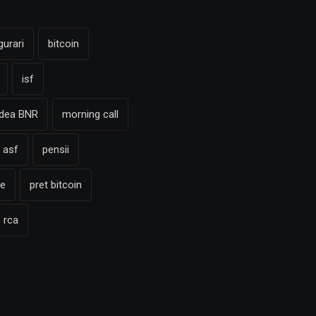
gurari
bitcoin
isf
adea BNR
morning call
 asf
pensii
te
pret bitcoin
rca