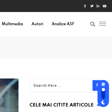
ele din Bulgaria au valori cu 30% mai mari
Multimedia
Autori
Analize ASF
CELE MAI CITITE ARTICOLE