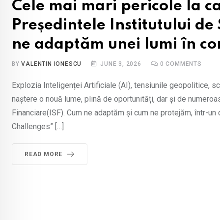
Cele mai mari pericole la c
Președintele Institutului de
ne adaptăm unei lumi în c
BY
VALENTIN IONESCU
JUNE 3, 2026
0
COMMENTS
Explozia Inteligenței Artificiale (AI), tensiunile geopolitice, sc
naștere o nouă lume, plină de oportunități, dar și de numeroas
Financiare(ISF). Cum ne adaptăm și cum ne protejăm, într-un 
Challenges” […]
READ MORE