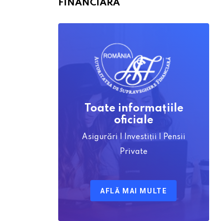
FINANCIARĂ
Toate informațiile
oficiale
Asigurări | Investiții | Pensii
Private
AFLĂ MAI MULTE