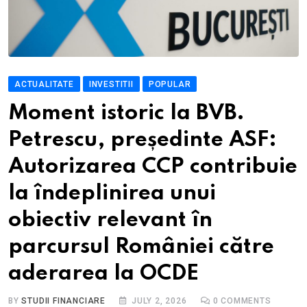
ACTUALITATE
INVESTITII
POPULAR
Moment istoric la BVB.
Petrescu, președinte ASF:
Autorizarea CCP contribuie
la îndeplinirea unui
obiectiv relevant în
parcursul României către
aderarea la OCDE
BY
STUDII FINANCIARE
JULY 2, 2026
0
COMMENTS