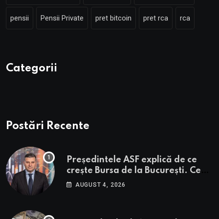
pensii
Pensii Private
pret bitcoin
pret rca
rca
Categorii
Postări Recente
Președintele ASF explică de ce
crește Bursa de la București. Ce
urmează pentru BVB potrivit lui
AUGUST 4, 2026
Alexandru Petrescu