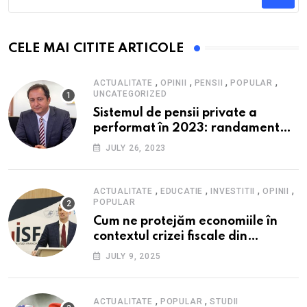
CELE MAI CITITE ARTICOLE
,
,
,
,
ACTUALITATE
OPINII
PENSII
POPULAR
UNCATEGORIZED
Sistemul de pensii private a
performat în 2023: randament
peste inflație, active și plăți la
JULY 26, 2023
maxim istoric, rol esențial în
cadrul ofertei Hidroelectrica,
reziliența la crize
,
,
,
,
ACTUALITATE
EDUCATIE
INVESTITII
OPINII
POPULAR
Cum ne protejăm economiile în
contextul crizei fiscale din
România- Valentin Ionescu,
JULY 9, 2025
președinte Institutul de Studii
Financiare (ISF)
,
,
ACTUALITATE
POPULAR
STUDII