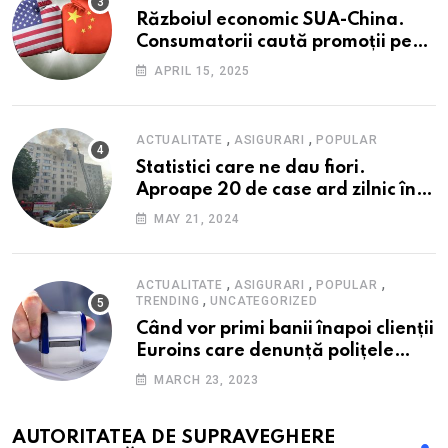
Războiul economic SUA-China.
Consumatorii caută promoții pe
fondul scumpirilor, mai ales la
APRIL 15, 2025
alimente
,
,
ACTUALITATE
ASIGURARI
POPULAR
Statistici care ne dau fiori.
Aproape 20 de case ard zilnic în
România, iar pagubele au
MAY 21, 2024
explodat. Cum te poți proteja cu
nici 40 de lei pe lună
,
,
,
ACTUALITATE
ASIGURARI
POPULAR
,
TRENDING
UNCATEGORIZED
Când vor primi banii înapoi clienții
Euroins care denunță polițele
RCA? Toți pașii și toate termenele
MARCH 23, 2023
AUTORITATEA DE SUPRAVEGHERE