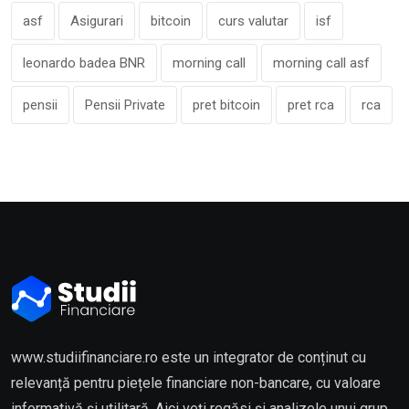
asf
Asigurari
bitcoin
curs valutar
isf
leonardo badea BNR
morning call
morning call asf
pensii
Pensii Private
pret bitcoin
pret rca
rca
www.studiifinanciare.ro este un integrator de conținut cu
relevanță pentru piețele financiare non-bancare, cu valoare
informativă și utilitară. Aici veți regăsi și analizele unui grup