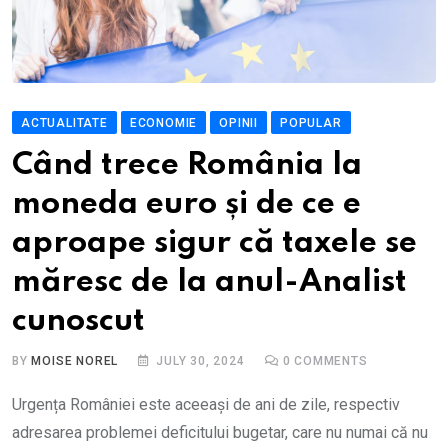
ACTUALITATE
ECONOMIE
OPINII
POPULAR
Când trece România la
moneda euro și de ce e
aproape sigur că taxele se
măresc de la anul-Analist
cunoscut
BY
MOISE NOREL
JULY 30, 2024
0
COMMENTS
Urgența României este aceeași de ani de zile, respectiv
adresarea problemei deficitului bugetar, care nu numai că nu