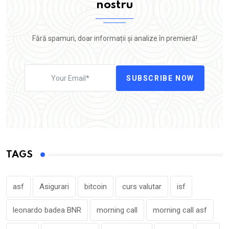
nostru
Fără spamuri, doar informații și analize în premieră!
SUBSCRIBE NOW
TAGS
asf
Asigurari
bitcoin
curs valutar
isf
leonardo badea BNR
morning call
morning call asf