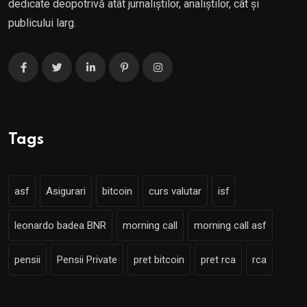
dedicate deopotrivă atât jurnaliștilor, analiștilor, cât și
publicului larg.
Tags
asf
Asigurari
bitcoin
curs valutar
isf
leonardo badea BNR
morning call
morning call asf
pensii
Pensii Private
pret bitcoin
pret rca
rca