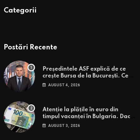
Categorii
Postări Recente
Președintele ASF explică de ce
crește Bursa de la București. Ce
urmează pentru BVB potrivit lui
AUGUST 4, 2026
Alexandru Petrescu
Atenție la plățile în euro din
timpul vacanței în Bulgaria. Dacă
în România cele mai falsificate
AUGUST 3, 2026
bancnote sunt cele de 50 de euro,
cele din Bulgaria au valori cu 30%