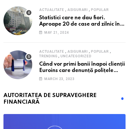
,
,
ACTUALITATE
ASIGURARI
POPULAR
Statistici care ne dau fiori.
Aproape 20 de case ard zilnic în
România, iar pagubele au
MAY 21, 2024
explodat. Cum te poți proteja cu
nici 40 de lei pe lună
,
,
,
ACTUALITATE
ASIGURARI
POPULAR
,
TRENDING
UNCATEGORIZED
Când vor primi banii înapoi clienții
Euroins care denunță polițele
RCA? Toți pașii și toate termenele
MARCH 23, 2023
AUTORITATEA DE SUPRAVEGHERE
FINANCIARĂ