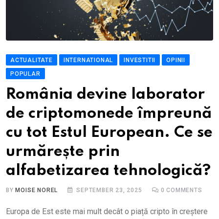
ACTUALITATE
INTERNATIONAL
INVESTITII
OPINII
POPULAR
România devine laborator
de criptomonede împreună
cu tot Estul European. Ce se
urmărește prin
alfabetizarea tehnologică?
BY
MOISE NOREL
SEPTEMBER 23, 2025
0
COMMENTS
Europa de Est este mai mult decât o piață cripto în creștere