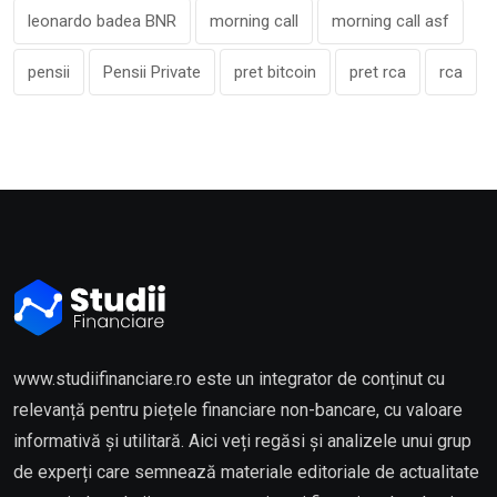
leonardo badea BNR
morning call
morning call asf
pensii
Pensii Private
pret bitcoin
pret rca
rca
www.studiifinanciare.ro este un integrator de conținut cu
relevanță pentru piețele financiare non-bancare, cu valoare
informativă și utilitară. Aici veți regăsi și analizele unui grup
de experți care semnează materiale editoriale de actualitate