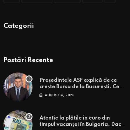
Categorii
Postări Recente
Președintele ASF explică de ce
crește Bursa de la București. Ce
urmează pentru BVB potrivit lui
AUGUST 4, 2026
Alexandru Petrescu
Atenție la plățile în euro din
timpul vacanței în Bulgaria. Dacă