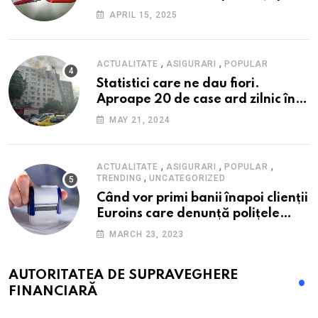
fondul scumpirilor, mai ales la
APRIL 15, 2025
alimente
,
,
ACTUALITATE
ASIGURARI
POPULAR
Statistici care ne dau fiori.
Aproape 20 de case ard zilnic în
România, iar pagubele au
MAY 21, 2024
explodat. Cum te poți proteja cu
nici 40 de lei pe lună
,
,
,
ACTUALITATE
ASIGURARI
POPULAR
,
TRENDING
UNCATEGORIZED
Când vor primi banii înapoi clienții
Euroins care denunță polițele
RCA? Toți pașii și toate termenele
MARCH 23, 2023
AUTORITATEA DE SUPRAVEGHERE
FINANCIARĂ