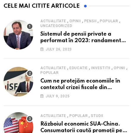
CELE MAI CITITE ARTICOLE
,
,
,
,
ACTUALITATE
OPINII
PENSII
POPULAR
UNCATEGORIZED
Sistemul de pensii private a
performat în 2023: randament
peste inflație, active și plăți la
JULY 26, 2023
maxim istoric, rol esențial în
cadrul ofertei Hidroelectrica,
reziliența la crize
,
,
,
,
ACTUALITATE
EDUCATIE
INVESTITII
OPINII
POPULAR
Cum ne protejăm economiile în
contextul crizei fiscale din
România- Valentin Ionescu,
JULY 9, 2025
președinte Institutul de Studii
Financiare (ISF)
,
,
ACTUALITATE
POPULAR
STUDII
Războiul economic SUA-China.
Consumatorii caută promoții pe