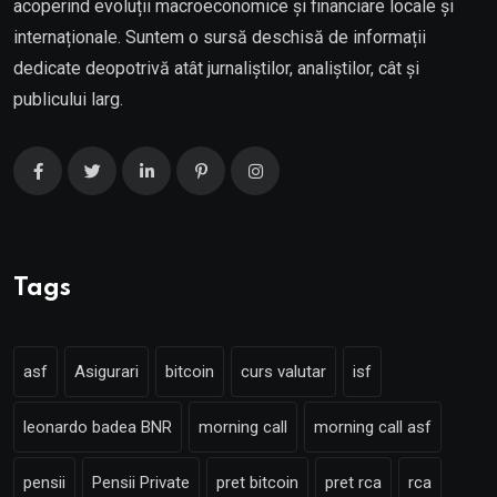
acoperind evoluții macroeconomice și financiare locale și
internaționale. Suntem o sursă deschisă de informații
dedicate deopotrivă atât jurnaliștilor, analiștilor, cât și
publicului larg.
Tags
asf
Asigurari
bitcoin
curs valutar
isf
leonardo badea BNR
morning call
morning call asf
pensii
Pensii Private
pret bitcoin
pret rca
rca