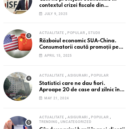
contextul crizei fiscale din
România- Valentin Ionescu,
JULY 9, 2025
președinte Institutul de Studii
Financiare (ISF)
,
,
ACTUALITATE
POPULAR
STUDII
Războiul economic SUA-China.
Consumatorii caută promoții pe
fondul scumpirilor, mai ales la
APRIL 15, 2025
alimente
,
,
ACTUALITATE
ASIGURARI
POPULAR
Statistici care ne dau fiori.
Aproape 20 de case ard zilnic în
România, iar pagubele au
MAY 21, 2024
explodat. Cum te poți proteja cu
nici 40 de lei pe lună
,
,
,
ACTUALITATE
ASIGURARI
POPULAR
,
TRENDING
UNCATEGORIZED