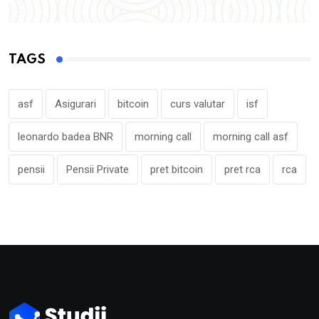
TAGS
asf
Asigurari
bitcoin
curs valutar
isf
leonardo badea BNR
morning call
morning call asf
pensii
Pensii Private
pret bitcoin
pret rca
rca