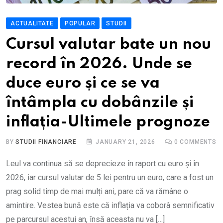
ACTUALITATE
POPULAR
STUDII
Cursul valutar bate un nou
record în 2026. Unde se
duce euro și ce se va
întâmpla cu dobânzile și
inflația-Ultimele prognoze
BY
STUDII FINANCIARE
JANUARY 21, 2026
0
COMMENTS
Leul va continua să se deprecieze în raport cu euro și în
2026, iar cursul valutar de 5 lei pentru un euro, care a fost un
prag solid timp de mai mulți ani, pare că va rămâne o
amintire. Vestea bună este că inflația va coborâ semnificativ
pe parcursul acestui an, însă aceasta nu va […]