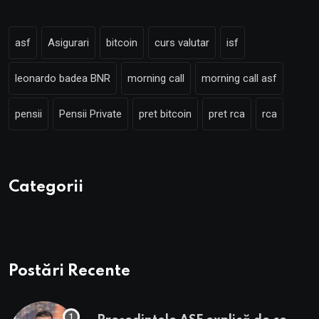
asf
Asigurari
bitcoin
curs valutar
isf
leonardo badea BNR
morning call
morning call asf
pensii
Pensii Private
pret bitcoin
pret rca
rca
Categorii
Postări Recente