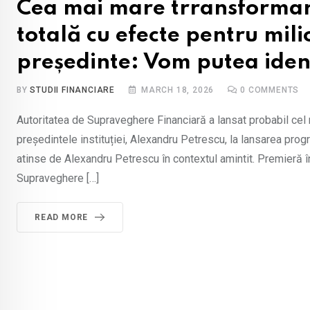
Cea mai mare trransformare 
totală cu efecte pentru mil
președinte: Vom putea identi
BY
STUDII FINANCIARE
MARCH 18, 2026
0
COMMENTS
Autoritatea de Supraveghere Financiară a lansat probabil cel m
președintele instituției, Alexandru Petrescu, la lansarea progr
atinse de Alexandru Petrescu în contextul amintit. Premieră în
Supraveghere […]
READ MORE