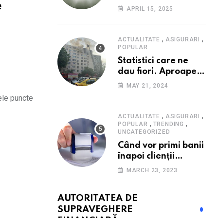
e
Consumatorii caută
APRIL 15, 2025
promoții pe fondul
scumpirilor, mai ales
la alimente
,
,
ACTUALITATE
ASIGURARI
POPULAR
Statistici care ne
dau fiori. Aproape
20 de case ard zilnic
MAY 21, 2024
în România, iar
lele puncte
pagubele au
explodat. Cum te
,
,
ACTUALITATE
ASIGURARI
,
,
poți proteja cu nici
POPULAR
TRENDING
UNCATEGORIZED
40 de lei pe lună
Când vor primi banii
înapoi clienții
Euroins care
MARCH 23, 2023
denunță polițele
RCA? Toți pașii și
AUTORITATEA DE
toate termenele
SUPRAVEGHERE