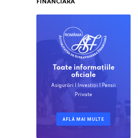
FINANCIARĂ
Toate informațiile
oficiale
Asigurări | Investiții | Pensii
Private
AFLĂ MAI MULTE