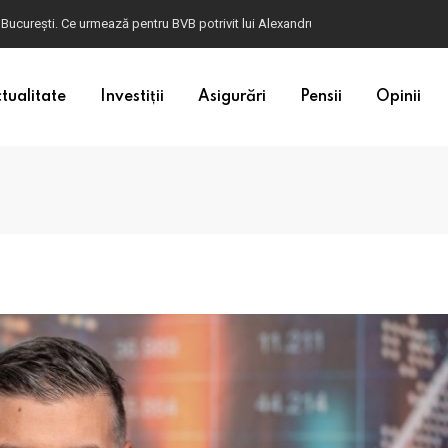
 București. Ce urmează pentru BVB potrivit lui Alexandru Petrescu
tualitate
Investiții
Asigurări
Pensii
Opinii