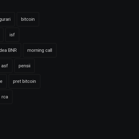
gurari
bitcoin
isf
adea BNR
morning call
 asf
pensii
te
pret bitcoin
rca