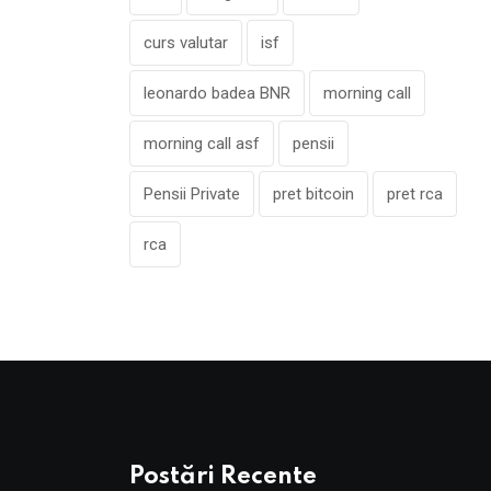
curs valutar
isf
leonardo badea BNR
morning call
morning call asf
pensii
Pensii Private
pret bitcoin
pret rca
rca
Postări Recente