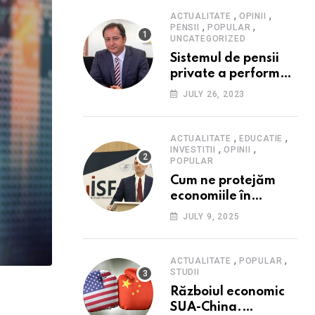
,
,
ACTUALITATE
OPINII
,
,
PENSII
POPULAR
UNCATEGORIZED
Sistemul de pensii
private a performat
în 2023: randament
JULY 26, 2023
peste inflație, active
și plăți la maxim
istoric, rol esențial în
,
,
ACTUALITATE
EDUCATIE
,
,
cadrul ofertei
INVESTITII
OPINII
POPULAR
Hidroelectrica,
Cum ne protejăm
reziliența la crize
economiile în
contextul crizei
JULY 9, 2025
fiscale din România-
Valentin Ionescu,
președinte Institutul
,
,
ACTUALITATE
POPULAR
de Studii Financiare
STUDII
(ISF)
Războiul economic
SUA-China.