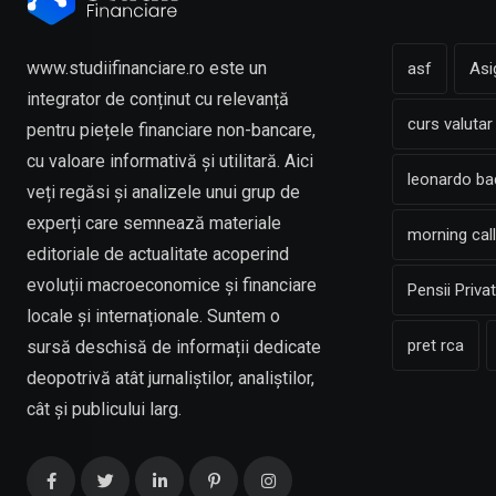
www.studiifinanciare.ro este un
asf
Asi
integrator de conținut cu relevanță
curs valutar
pentru piețele financiare non-bancare,
cu valoare informativă și utilitară. Aici
leonardo b
veți regăsi și analizele unui grup de
experți care semnează materiale
morning call
editoriale de actualitate acoperind
evoluții macroeconomice și financiare
Pensii Priva
locale și internaționale. Suntem o
pret rca
sursă deschisă de informații dedicate
deopotrivă atât jurnaliștilor, analiștilor,
cât și publicului larg.