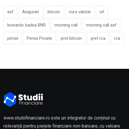
asf
Asigurari
bitcoin
curs valutar
isf
leonardo badea BNR
morning call
morning call asf
pensii
Pensii Private
pret bitcoin
pret rca
rca
www.studiifinanciare.ro este un integrator de conținut cu
relevanță pentru piețele financiare non-bancare, cu valoare