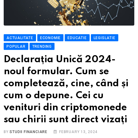
ACTUALITATE
ECONOMIE
EDUCATIE
LEGISLATIE
POPULAR
TRENDING
Declarația Unică 2024-
noul formular. Cum se
completează, cine, când și
cum o depune. Cei cu
venituri din criptomonede
sau chirii sunt direct vizați
BY
STUDII FINANCIARE
FEBRUARY 13, 2024