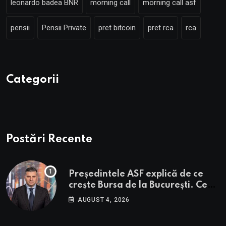
leonardo badea BNR
morning call
morning call asf
pensii
Pensii Private
pret bitcoin
pret rca
rca
Categorii
Postări Recente
Președintele ASF explică de ce
crește Bursa de la București. Ce
urmează pentru BVB potrivit lui
AUGUST 4, 2026
Alexandru Petrescu