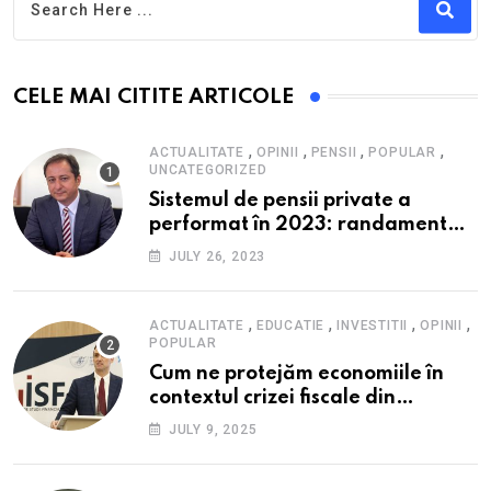
CELE MAI CITITE ARTICOLE
,
,
,
,
ACTUALITATE
OPINII
PENSII
POPULAR
UNCATEGORIZED
Sistemul de pensii private a
performat în 2023: randament
peste inflație, active și plăți la
JULY 26, 2023
maxim istoric, rol esențial în
cadrul ofertei Hidroelectrica,
reziliența la crize
,
,
,
,
ACTUALITATE
EDUCATIE
INVESTITII
OPINII
POPULAR
Cum ne protejăm economiile în
contextul crizei fiscale din
România- Valentin Ionescu,
JULY 9, 2025
președinte Institutul de Studii
Financiare (ISF)