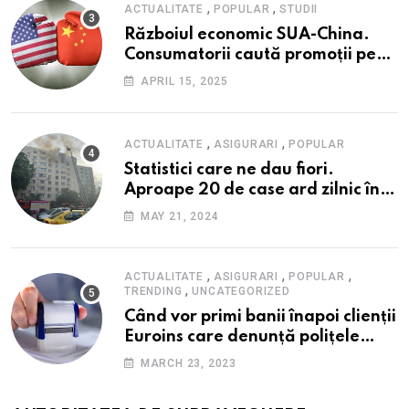
,
,
ACTUALITATE
POPULAR
STUDII
Războiul economic SUA-China.
Consumatorii caută promoții pe
fondul scumpirilor, mai ales la
APRIL 15, 2025
alimente
,
,
ACTUALITATE
ASIGURARI
POPULAR
Statistici care ne dau fiori.
Aproape 20 de case ard zilnic în
România, iar pagubele au
MAY 21, 2024
explodat. Cum te poți proteja cu
nici 40 de lei pe lună
,
,
,
ACTUALITATE
ASIGURARI
POPULAR
,
TRENDING
UNCATEGORIZED
Când vor primi banii înapoi clienții
Euroins care denunță polițele
RCA? Toți pașii și toate termenele
MARCH 23, 2023