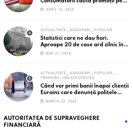
Consumatorii caută promoții pe
fondul scumpirilor, mai ales la
APRIL 15, 2025
alimente
,
,
ACTUALITATE
ASIGURARI
POPULAR
Statistici care ne dau fiori.
Aproape 20 de case ard zilnic în
România, iar pagubele au
MAY 21, 2024
explodat. Cum te poți proteja cu
nici 40 de lei pe lună
,
,
,
ACTUALITATE
ASIGURARI
POPULAR
,
TRENDING
UNCATEGORIZED
Când vor primi banii înapoi clienții
Euroins care denunță polițele
RCA? Toți pașii și toate termenele
MARCH 23, 2023
AUTORITATEA DE SUPRAVEGHERE
FINANCIARĂ