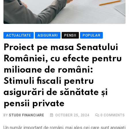
ACTUALITATE
ASIGURARI
PENSII
POPULAR
Proiect pe masa Senatului
României, cu efecte pentru
milioane de români:
Stimuli fiscali pentru
asigurări de sănătate și
pensii private
BY
STUDII FINANCIARE
OCTOBER 25, 2024
0
COMMENTS
Un număr important de români, mai ales cei care sunt angajați