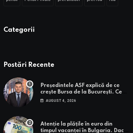
Categorii
Postări Recente
Președintele ASF explică de ce
crește Bursa de la București. Ce
urmează pentru BVB potrivit lui
AUGUST 4, 2026
Alexandru Petrescu
Atenție la plățile în euro din
timpul vacanței în Bulgaria. Dacă