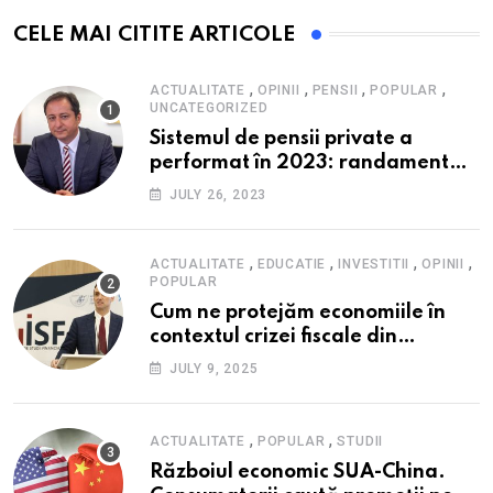
CELE MAI CITITE ARTICOLE
,
,
,
,
ACTUALITATE
OPINII
PENSII
POPULAR
UNCATEGORIZED
Sistemul de pensii private a
performat în 2023: randament
peste inflație, active și plăți la
JULY 26, 2023
maxim istoric, rol esențial în
cadrul ofertei Hidroelectrica,
reziliența la crize
,
,
,
,
ACTUALITATE
EDUCATIE
INVESTITII
OPINII
POPULAR
Cum ne protejăm economiile în
contextul crizei fiscale din
România- Valentin Ionescu,
JULY 9, 2025
președinte Institutul de Studii
Financiare (ISF)
,
,
ACTUALITATE
POPULAR
STUDII
Războiul economic SUA-China.