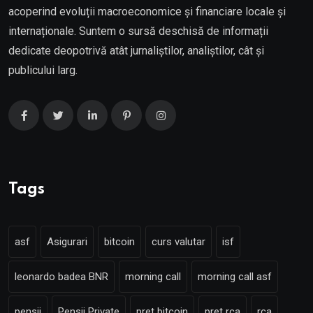
acoperind evoluții macroeconomice și financiare locale și
internaționale. Suntem o sursă deschisă de informații
dedicate deopotrivă atât jurnaliștilor, analiștilor, cât și
publicului larg.
Tags
asf
Asigurari
bitcoin
curs valutar
isf
leonardo badea BNR
morning call
morning call asf
pensii
Pensii Private
pret bitcoin
pret rca
rca