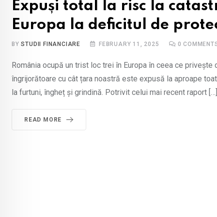
Expuși total la risc la catas
Europa la deficitul de prote
BY
STUDII FINANCIARE
FEBRUARY 11, 2025
0
COMMENT
România ocupă un trist loc trei în Europa în ceea ce privește d
îngrijorătoare cu cât țara noastră este expusă la aproape toa
la furtuni, îngheț și grindină. Potrivit celui mai recent raport […
READ MORE