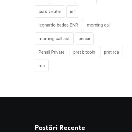
curs valutar
isf
leonardo badea BNR
morning call
morning call asf
pensii
Pensii Private
pret bitcoin
pret rca
rca
Postări Recente