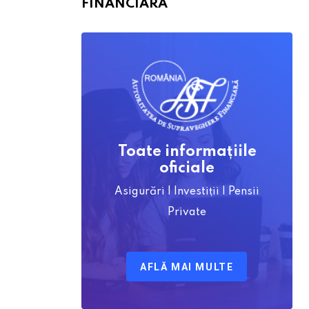
FINANCIARĂ
Toate informațiile
oficiale
Asigurări | Investiții | Pensii
Private
AFLĂ MAI MULTE