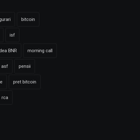
gurari
bitcoin
isf
adea BNR
morning call
 asf
pensii
te
pret bitcoin
rca