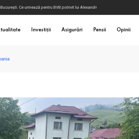
 București. Ce urmează pentru BVB potrivit lui Alexandru Petrescu
tualitate
Investiții
Asigurări
Pensii
Opinii
mania