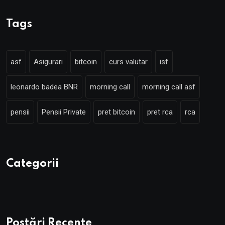
Tags
asf
Asigurari
bitcoin
curs valutar
isf
leonardo badea BNR
morning call
morning call asf
pensii
Pensii Private
pret bitcoin
pret rca
rca
Categorii
Postări Recente