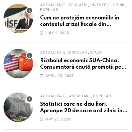
reziliența la crize
,
,
,
,
ACTUALITATE
EDUCATIE
INVESTITII
OPINII
POPULAR
Cum ne protejăm economiile în
contextul crizei fiscale din
România- Valentin Ionescu,
JULY 9, 2025
președinte Institutul de Studii
Financiare (ISF)
,
,
ACTUALITATE
POPULAR
STUDII
Războiul economic SUA-China.
Consumatorii caută promoții pe
fondul scumpirilor, mai ales la
APRIL 15, 2025
alimente
,
,
ACTUALITATE
ASIGURARI
POPULAR
Statistici care ne dau fiori.
Aproape 20 de case ard zilnic în
România, iar pagubele au
MAY 21, 2024
explodat. Cum te poți proteja cu
nici 40 de lei pe lună