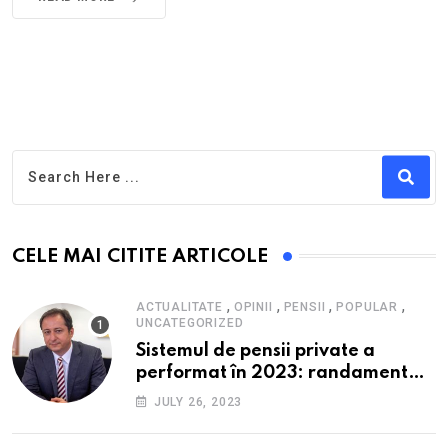
CELE MAI CITITE ARTICOLE
,
,
,
,
ACTUALITATE
OPINII
PENSII
POPULAR
UNCATEGORIZED
Sistemul de pensii private a
performat în 2023: randament
peste inflație, active și plăți la
JULY 26, 2023
maxim istoric, rol esențial în
cadrul ofertei Hidroelectrica,