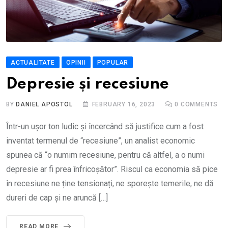
ACTUALITATE
OPINII
POPULAR
Depresie și recesiune
BY
DANIEL APOSTOL
FEBRUARY 16, 2023
0
COMMENTS
Într-un ușor ton ludic și încercând să justifice cum a fost
inventat termenul de “recesiune”, un analist economic
spunea că “o numim recesiune, pentru că altfel, a o numi
depresie ar fi prea înfricoșător”. Riscul ca economia să pice
în recesiune ne ține tensionați, ne sporește temerile, ne dă
dureri de cap și ne aruncă […]
READ MORE