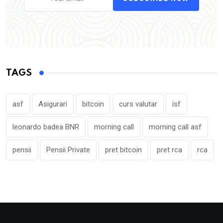
TAGS
asf
Asigurari
bitcoin
curs valutar
isf
leonardo badea BNR
morning call
morning call asf
pensii
Pensii Private
pret bitcoin
pret rca
rca