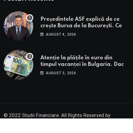
Președintele ASF explică de ce
crește Bursa de la București. Ce
urmează pentru BVB potrivit lui
AUGUST 4, 2026
Alexandru Petrescu
Atenție la plățile în euro din
timpul vacanței în Bulgaria. Dacă
în România cele mai falsificate
AUGUST 3, 2026
bancnote sunt cele de 50 de euro,
cele din Bulgaria au valori cu 30%
mai mari
© 2022 Studii Financiare. All Rights Reserved by
Institutul de Studii Financiare