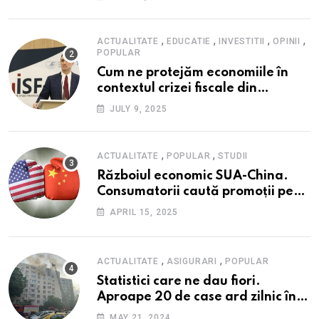
maxim istoric, rol esențial în
cadrul ofertei Hidroelectrica,
reziliența la crize
,
,
,
,
ACTUALITATE
EDUCATIE
INVESTITII
OPINII
POPULAR
Cum ne protejăm economiile în
contextul crizei fiscale din
România- Valentin Ionescu,
JULY 9, 2025
președinte Institutul de Studii
Financiare (ISF)
,
,
ACTUALITATE
POPULAR
STUDII
Războiul economic SUA-China.
Consumatorii caută promoții pe
fondul scumpirilor, mai ales la
APRIL 15, 2025
alimente
,
,
ACTUALITATE
ASIGURARI
POPULAR
Statistici care ne dau fiori.
Aproape 20 de case ard zilnic în
România, iar pagubele au
MAY 21, 2024