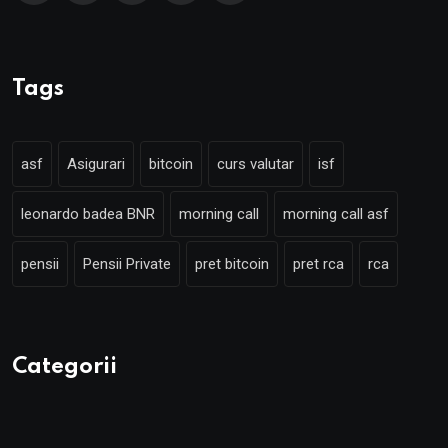
Tags
asf
Asigurari
bitcoin
curs valutar
isf
leonardo badea BNR
morning call
morning call asf
pensii
Pensii Private
pret bitcoin
pret rca
rca
Categorii