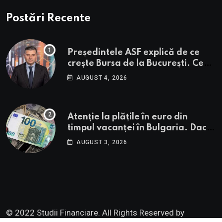
Postări Recente
Președintele ASF explică de ce
crește Bursa de la București. Ce
urmează pentru BVB potrivit lui
AUGUST 4, 2026
Alexandru Petrescu
Atenție la plățile în euro din
timpul vacanței în Bulgaria. Dacă
în România cele mai falsificate
AUGUST 3, 2026
bancnote sunt cele de 50 de euro,
cele din Bulgaria au valori cu 30%
mai mari
© 2022 Studii Financiare. All Rights Reserved by