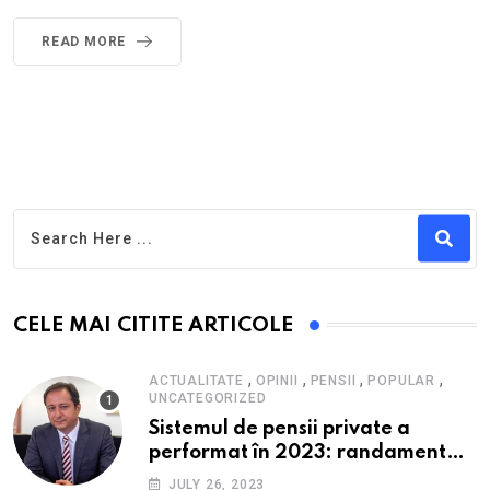
READ MORE
CELE MAI CITITE ARTICOLE
,
,
,
,
ACTUALITATE
OPINII
PENSII
POPULAR
UNCATEGORIZED
Sistemul de pensii private a
performat în 2023: randament
peste inflație, active și plăți la
JULY 26, 2023