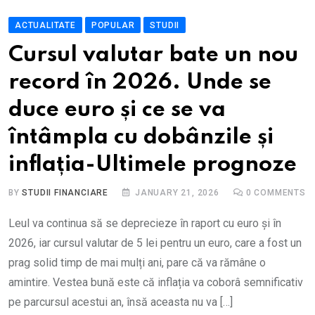
ACTUALITATE
POPULAR
STUDII
Cursul valutar bate un nou
record în 2026. Unde se
duce euro și ce se va
întâmpla cu dobânzile și
inflația-Ultimele prognoze
BY
STUDII FINANCIARE
JANUARY 21, 2026
0
COMMENTS
Leul va continua să se deprecieze în raport cu euro și în
2026, iar cursul valutar de 5 lei pentru un euro, care a fost un
prag solid timp de mai mulți ani, pare că va rămâne o
amintire. Vestea bună este că inflația va coborâ semnificativ
pe parcursul acestui an, însă aceasta nu va […]