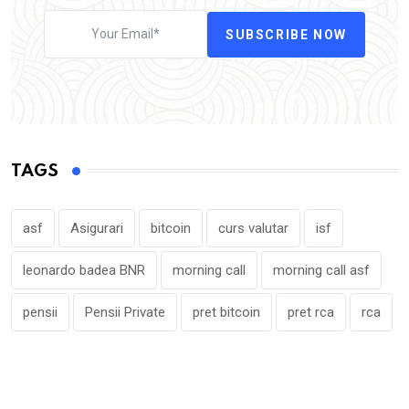
SUBSCRIBE NOW
TAGS
asf
Asigurari
bitcoin
curs valutar
isf
leonardo badea BNR
morning call
morning call asf
pensii
Pensii Private
pret bitcoin
pret rca
rca