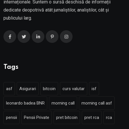
internaționale. Suntem o sursă deschisă de informații
dedicate deopotrivă atât jurnaliștilor, analiștilor, cât și
publicului larg.
Tags
asf
Asigurari
bitcoin
curs valutar
isf
leonardo badea BNR
morning call
morning call asf
pensii
Pensii Private
pret bitcoin
pret rca
rca