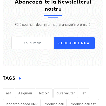
Abonează-te la Newsletterul
nostru
Fără spamuri, doar informații și analize în premieră!
SUBSCRIBE NOW
TAGS
asf
Asigurari
bitcoin
curs valutar
isf
leonardo badea BNR
morning call
morning call asf