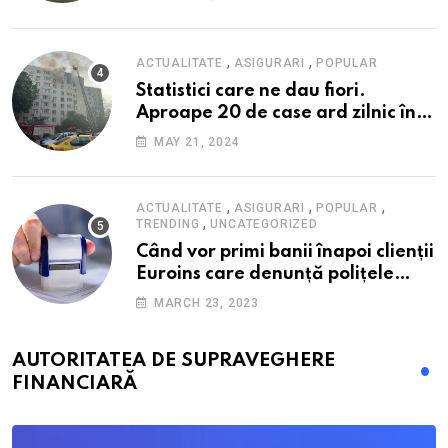
alimente
,
,
ACTUALITATE
ASIGURARI
POPULAR
Statistici care ne dau fiori.
Aproape 20 de case ard zilnic în
România, iar pagubele au
MAY 21, 2024
explodat. Cum te poți proteja cu
nici 40 de lei pe lună
,
,
,
ACTUALITATE
ASIGURARI
POPULAR
,
TRENDING
UNCATEGORIZED
Când vor primi banii înapoi clienții
Euroins care denunță polițele
RCA? Toți pașii și toate termenele
MARCH 23, 2023
AUTORITATEA DE SUPRAVEGHERE
FINANCIARĂ