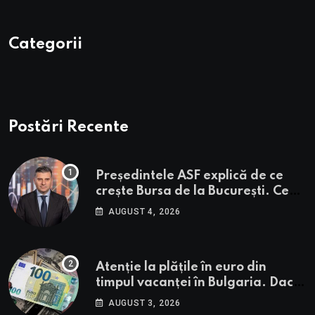
Categorii
Postări Recente
Președintele ASF explică de ce
crește Bursa de la București. Ce
urmează pentru BVB potrivit lui
AUGUST 4, 2026
Alexandru Petrescu
Atenție la plățile în euro din
timpul vacanței în Bulgaria. Dacă
în România cele mai falsificate
AUGUST 3, 2026
bancnote sunt cele de 50 de euro,