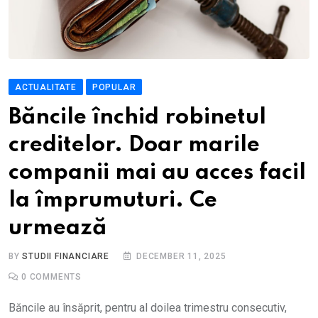
ACTUALITATE
POPULAR
Băncile închid robinetul
creditelor. Doar marile
companii mai au acces facil
la împrumuturi. Ce
urmează
BY
STUDII FINANCIARE
DECEMBER 11, 2025
0
COMMENTS
Băncile au însăprit, pentru al doilea trimestru consecutiv,