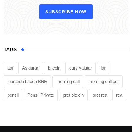
SUBSCRIBE NOW
TAGS
asf
Asigurari
bitcoin
curs valutar
isf
leonardo badea BNR
morning call
morning call asf
pensii
Pensii Private
pret bitcoin
pret rca
rca