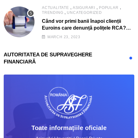
,
,
,
ACTUALITATE
ASIGURARI
POPULAR
,
TRENDING
UNCATEGORIZED
Când vor primi banii înapoi clienții
Euroins care denunță polițele RCA?
Toți pașii și toate termenele
MARCH 23, 2023
AUTORITATEA DE SUPRAVEGHERE
FINANCIARĂ
Toate informațiile oficiale