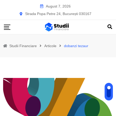
Skip
August 7, 2026
to
Strada Popa Petre 24, București 030167
content
Studii Financiare
Articole
dobanzi tezaur