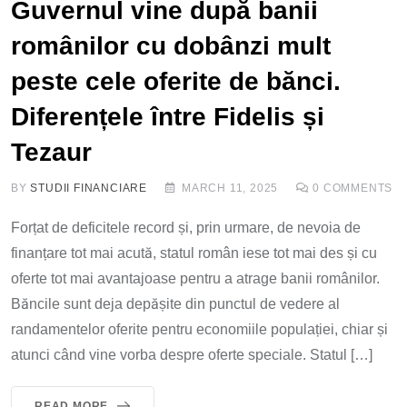
Guvernul vine după banii
românilor cu dobânzi mult
peste cele oferite de bănci.
Diferențele între Fidelis și
Tezaur
BY
STUDII FINANCIARE
MARCH 11, 2025
0
COMMENTS
Forțat de deficitele record și, prin urmare, de nevoia de
finanțare tot mai acută, statul român iese tot mai des și cu
oferte tot mai avantajoase pentru a atrage banii românilor.
Băncile sunt deja depășite din punctul de vedere al
randamentelor oferite pentru economiile populației, chiar și
atunci când vine vorba despre oferte speciale. Statul […]
READ MORE