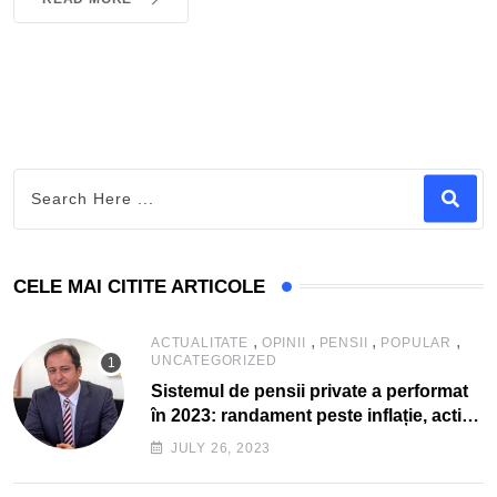
CELE MAI CITITE ARTICOLE
,
,
,
,
ACTUALITATE
OPINII
PENSII
POPULAR
UNCATEGORIZED
Sistemul de pensii private a performat
în 2023: randament peste inflație, active
și plăți la maxim istoric, rol esențial în
JULY 26, 2023
cadrul ofertei Hidroelectrica, reziliența
la crize