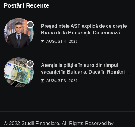
Postări Recente
Președintele ASF explică de ce crește
Bursa de la București. Ce urmează
pentru BVB potrivit lui Alexandru
AUGUST 4, 2026
Petrescu
Atenție la plățile în euro din timpul
vacanței în Bulgaria. Dacă în România
cele mai falsificate bancnote sunt cele
AUGUST 3, 2026
de 50 de euro, cele din Bulgaria au
valori cu 30% mai mari
© 2022 Studii Financiare. All Rights Reserved by
Institutul de Studii Financiare