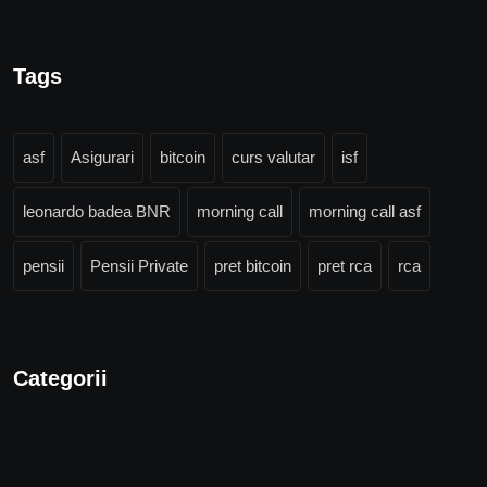
Tags
asf
Asigurari
bitcoin
curs valutar
isf
leonardo badea BNR
morning call
morning call asf
pensii
Pensii Private
pret bitcoin
pret rca
rca
Categorii