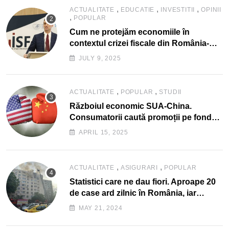
,
,
,
ACTUALITATE
EDUCATIE
INVESTITII
OPINII
,
POPULAR
Cum ne protejăm economiile în
contextul crizei fiscale din România-
Valentin Ionescu, președinte Institutul
JULY 9, 2025
de Studii Financiare (ISF)
,
,
ACTUALITATE
POPULAR
STUDII
Războiul economic SUA-China.
Consumatorii caută promoții pe fondul
scumpirilor, mai ales la alimente
APRIL 15, 2025
,
,
ACTUALITATE
ASIGURARI
POPULAR
Statistici care ne dau fiori. Aproape 20
de case ard zilnic în România, iar
pagubele au explodat. Cum te poți
MAY 21, 2024
proteja cu nici 40 de lei pe lună