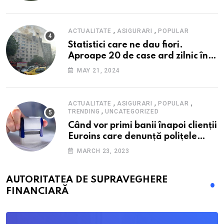
alimente
,
,
ACTUALITATE
ASIGURARI
POPULAR
Statistici care ne dau fiori.
Aproape 20 de case ard zilnic în
România, iar pagubele au
MAY 21, 2024
explodat. Cum te poți proteja cu
nici 40 de lei pe lună
,
,
,
ACTUALITATE
ASIGURARI
POPULAR
,
TRENDING
UNCATEGORIZED
Când vor primi banii înapoi clienții
Euroins care denunță polițele
RCA? Toți pașii și toate termenele
MARCH 23, 2023
AUTORITATEA DE SUPRAVEGHERE
FINANCIARĂ