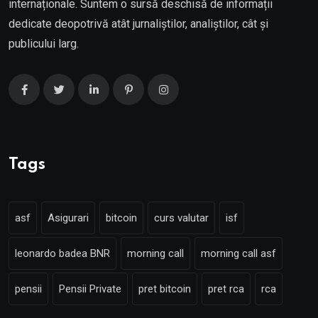
internaționale. Suntem o sursă deschisă de informații
dedicate deopotrivă atât jurnaliștilor, analiștilor, cât și
publicului larg.
Tags
asf
Asigurari
bitcoin
curs valutar
isf
leonardo badea BNR
morning call
morning call asf
pensii
Pensii Private
pret bitcoin
pret rca
rca