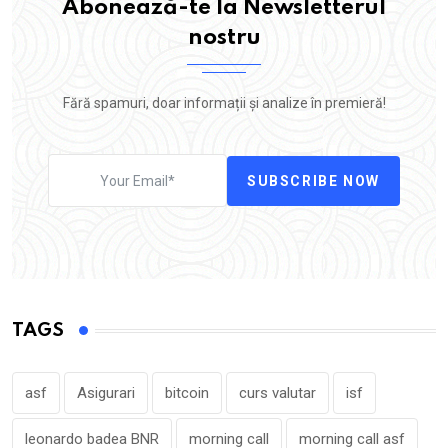
Abonează-te la Newsletterul
nostru
Fără spamuri, doar informații și analize în premieră!
SUBSCRIBE NOW
TAGS
asf
Asigurari
bitcoin
curs valutar
isf
leonardo badea BNR
morning call
morning call asf