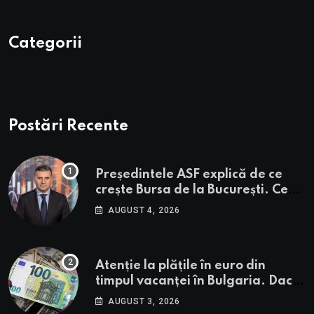
Categorii
Postări Recente
Președintele ASF explică de ce
crește Bursa de la București. Ce
urmează pentru BVB potrivit lui
AUGUST 4, 2026
Alexandru Petrescu
Atenție la plățile în euro din
timpul vacanței în Bulgaria. Dacă
în România cele mai falsificate
AUGUST 3, 2026
bancnote sunt cele de 50 de euro,