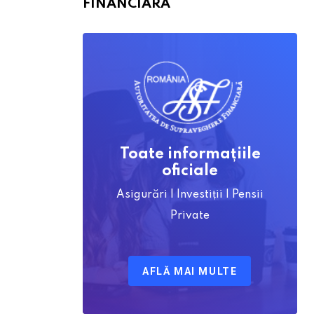
FINANCIARĂ
Toate informațiile
oficiale
Asigurări | Investiții | Pensii
Private
AFLĂ MAI MULTE