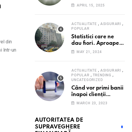
Consumatorii caută
n
APRIL 15, 2025
promoții pe fondul
scumpirilor, mai ales
la alimente
,
,
ACTUALITATE
ASIGURARI
POPULAR
Statistici care ne
el din
dau fiori. Aproape
i într-un
20 de case ard zilnic
MAY 21, 2024
în România, iar
pagubele au
explodat. Cum te
,
,
ACTUALITATE
ASIGURARI
,
,
poți proteja cu nici
POPULAR
TRENDING
UNCATEGORIZED
40 de lei pe lună
Când vor primi banii
înapoi clienții
Euroins care
MARCH 23, 2023
denunță polițele
RCA? Toți pașii și
AUTORITATEA DE
toate termenele
SUPRAVEGHERE