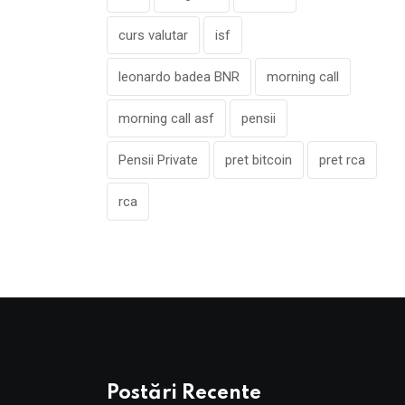
curs valutar
isf
leonardo badea BNR
morning call
morning call asf
pensii
Pensii Private
pret bitcoin
pret rca
rca
Postări Recente