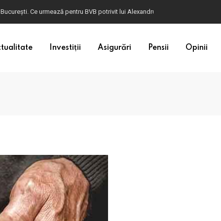
 București. Ce urmează pentru BVB potrivit lui Alexandru Petrescu
tualitate
Investiții
Asigurări
Pensii
Opinii