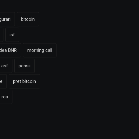
gurari
bitcoin
isf
adea BNR
morning call
 asf
pensii
te
pret bitcoin
rca