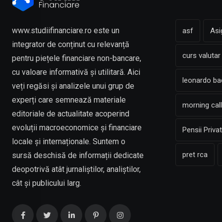
www.studiifinanciare.ro este un
asf
Asi
integrator de conținut cu relevanță
curs valutar
pentru piețele financiare non-bancare,
cu valoare informativă și utilitară. Aici
leonardo b
veți regăsi și analizele unui grup de
experți care semnează materiale
morning call
editoriale de actualitate acoperind
evoluții macroeconomice și financiare
Pensii Priva
locale și internaționale. Suntem o
pret rca
sursă deschisă de informații dedicate
deopotrivă atât jurnaliștilor, analiștilor,
cât și publicului larg.