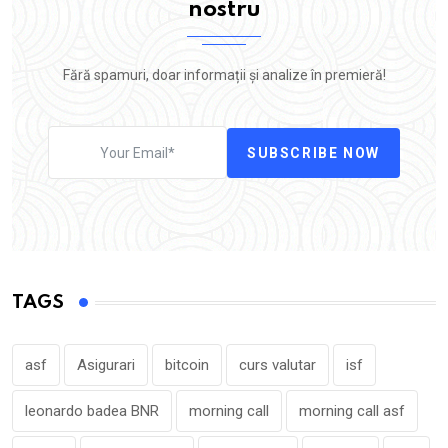
nostru
Fără spamuri, doar informații și analize în premieră!
SUBSCRIBE NOW
TAGS
asf
Asigurari
bitcoin
curs valutar
isf
leonardo badea BNR
morning call
morning call asf