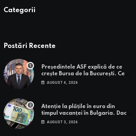
Categorii
Postări Recente
Președintele ASF explică de ce
crește Bursa de la București. Ce
urmează pentru BVB potrivit lui
AUGUST 4, 2026
Alexandru Petrescu
Atenție la plățile în euro din
timpul vacanței în Bulgaria. Dacă
în România cele mai falsificate
AUGUST 3, 2026
bancnote sunt cele de 50 de euro,
cele din Bulgaria au valori cu 30%