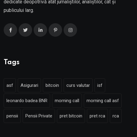
dedicate deopotrivă atât jurnaliștilor, analiștilor, cât și
publicului larg.
Tags
asf
Asigurari
bitcoin
curs valutar
isf
leonardo badea BNR
morning call
morning call asf
pensii
Pensii Private
pret bitcoin
pret rca
rca