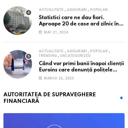
,
,
ACTUALITATE
ASIGURARI
POPULAR
Statistici care ne dau fiori.
Aproape 20 de case ard zilnic în
România, iar pagubele au
MAY 21, 2024
explodat. Cum te poți proteja cu
nici 40 de lei pe lună
,
,
,
ACTUALITATE
ASIGURARI
POPULAR
,
TRENDING
UNCATEGORIZED
Când vor primi banii înapoi clienții
Euroins care denunță polițele
RCA? Toți pașii și toate termenele
MARCH 23, 2023
AUTORITATEA DE SUPRAVEGHERE
FINANCIARĂ