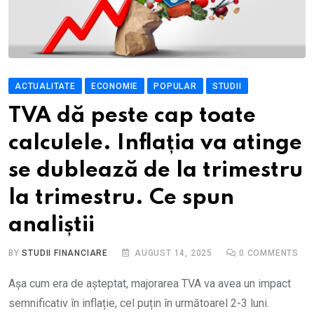
ACTUALITATE
ECONOMIE
POPULAR
STUDII
TVA dă peste cap toate
calculele. Inflația va atinge
se dublează de la trimestru
la trimestru. Ce spun
analiștii
BY
STUDII FINANCIARE
AUGUST 14, 2025
0
COMMENTS
Așa cum era de așteptat, majorarea TVA va avea un impact
semnificativ în inflație, cel puțin în următoarel 2-3 luni.