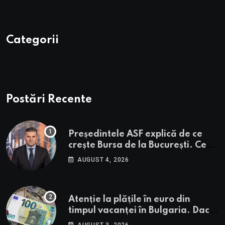
Categorii
Postări Recente
Președintele ASF explică de ce
crește Bursa de la București. Ce
urmează pentru BVB potrivit lui
AUGUST 4, 2026
Alexandru Petrescu
Atenție la plățile în euro din
timpul vacanței în Bulgaria. Dacă
în România cele mai falsificate