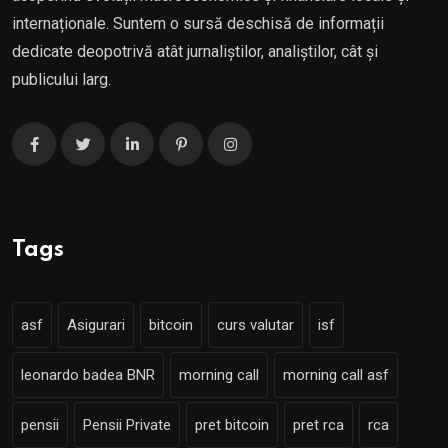
internaționale. Suntem o sursă deschisă de informații
dedicate deopotrivă atât jurnaliștilor, analiștilor, cât și
publicului larg.
Tags
asf
Asigurari
bitcoin
curs valutar
isf
leonardo badea BNR
morning call
morning call asf
pensii
Pensii Private
pret bitcoin
pret rca
rca