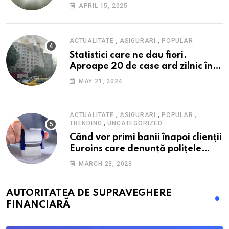
fondul scumpirilor, mai ales la
APRIL 15, 2025
alimente
,
,
ACTUALITATE
ASIGURARI
POPULAR
Statistici care ne dau fiori.
Aproape 20 de case ard zilnic în
România, iar pagubele au
MAY 21, 2024
explodat. Cum te poți proteja cu
nici 40 de lei pe lună
,
,
,
ACTUALITATE
ASIGURARI
POPULAR
,
TRENDING
UNCATEGORIZED
Când vor primi banii înapoi clienții
Euroins care denunță polițele
RCA? Toți pașii și toate termenele
MARCH 23, 2023
AUTORITATEA DE SUPRAVEGHERE
FINANCIARĂ