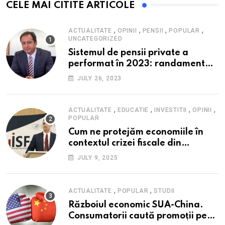
CELE MAI CITITE ARTICOLE
,
,
,
,
ACTUALITATE
OPINII
PENSII
POPULAR
UNCATEGORIZED
Sistemul de pensii private a
performat în 2023: randament
peste inflație, active și plăți la
JULY 26, 2023
maxim istoric, rol esențial în
cadrul ofertei Hidroelectrica,
reziliența la crize
,
,
,
,
ACTUALITATE
EDUCATIE
INVESTITII
OPINII
POPULAR
Cum ne protejăm economiile în
contextul crizei fiscale din
România- Valentin Ionescu,
JULY 9, 2025
președinte Institutul de Studii
Financiare (ISF)
,
,
ACTUALITATE
POPULAR
STUDII
Războiul economic SUA-China.
Consumatorii caută promoții pe