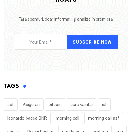
nostru
Fără spamuri, doar informații și analize în premieră!
SUBSCRIBE NOW
TAGS
asf
Asigurari
bitcoin
curs valutar
isf
leonardo badea BNR
morning call
morning call asf
pensii
Pensii Private
pret bitcoin
pret rca
rca