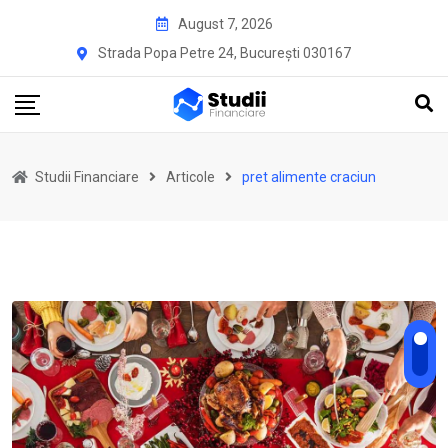
Skip
August 7, 2026
to
Strada Popa Petre 24, București 030167
content
Studii Financiare
Articole
pret alimente craciun