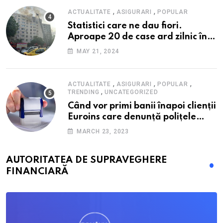
,
,
ACTUALITATE
ASIGURARI
POPULAR
Statistici care ne dau fiori.
Aproape 20 de case ard zilnic în
România, iar pagubele au
MAY 21, 2024
explodat. Cum te poți proteja cu
nici 40 de lei pe lună
,
,
,
ACTUALITATE
ASIGURARI
POPULAR
,
TRENDING
UNCATEGORIZED
Când vor primi banii înapoi clienții
Euroins care denunță polițele
RCA? Toți pașii și toate termenele
MARCH 23, 2023
AUTORITATEA DE SUPRAVEGHERE
FINANCIARĂ