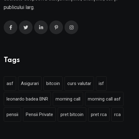
publicului larg.
Tags
asf
Asigurari
bitcoin
curs valutar
isf
leonardo badea BNR
morning call
morning call asf
pensii
Pensii Private
pret bitcoin
pret rca
rca