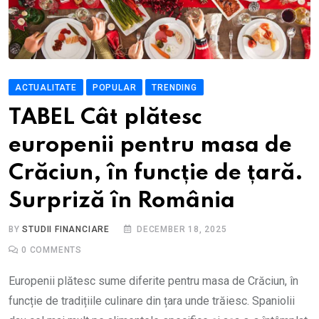
ACTUALITATE
POPULAR
TRENDING
TABEL Cât plătesc
europenii pentru masa de
Crăciun, în funcție de țară.
Surpriză în România
BY
STUDII FINANCIARE
DECEMBER 18, 2025
0
COMMENTS
Europenii plătesc sume diferite pentru masa de Crăciun, în
funcție de tradițiile culinare din țara unde trăiesc. Spaniolii