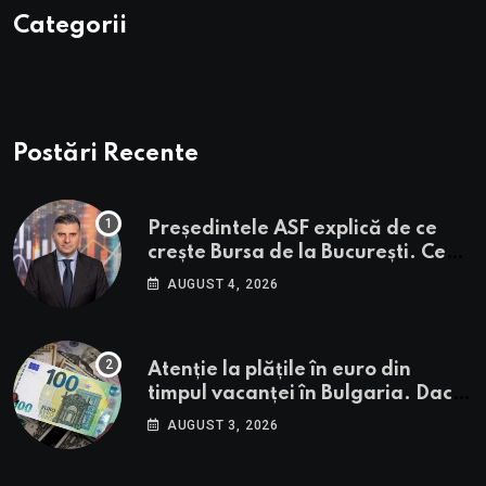
Categorii
Postări Recente
Președintele ASF explică de ce
crește Bursa de la București. Ce
urmează pentru BVB potrivit lui
AUGUST 4, 2026
Alexandru Petrescu
Atenție la plățile în euro din
timpul vacanței în Bulgaria. Dacă
în România cele mai falsificate
AUGUST 3, 2026
bancnote sunt cele de 50 de euro,
cele din Bulgaria au valori cu 30%