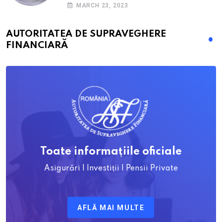
RCA? Toți pașii și toate termenele
MARCH 23, 2023
AUTORITATEA DE SUPRAVEGHERE
FINANCIARĂ
Toate informațiile oficiale
Asigurări | Investiții | Pensii Private
AFLĂ MAI MULTE