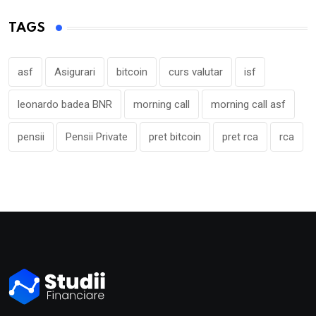
TAGS
asf
Asigurari
bitcoin
curs valutar
isf
leonardo badea BNR
morning call
morning call asf
pensii
Pensii Private
pret bitcoin
pret rca
rca