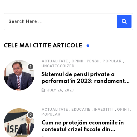
CELE MAI CITITE ARTICOLE
,
,
,
,
ACTUALITATE
OPINII
PENSII
POPULAR
UNCATEGORIZED
Sistemul de pensii private a
performat în 2023: randament
peste inflație, active și plăți la
JULY 26, 2023
maxim istoric, rol esențial în
cadrul ofertei Hidroelectrica,
reziliența la crize
,
,
,
,
ACTUALITATE
EDUCATIE
INVESTITII
OPINII
POPULAR
Cum ne protejăm economiile în
contextul crizei fiscale din
România- Valentin Ionescu,