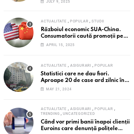
JULY 9, 2025
președinte Institutul de Studii
Financiare (ISF)
,
,
ACTUALITATE
POPULAR
STUDII
Războiul economic SUA-China.
Consumatorii caută promoții pe
fondul scumpirilor, mai ales la
APRIL 15, 2025
alimente
,
,
ACTUALITATE
ASIGURARI
POPULAR
Statistici care ne dau fiori.
Aproape 20 de case ard zilnic în
România, iar pagubele au
MAY 21, 2024
explodat. Cum te poți proteja cu
nici 40 de lei pe lună
,
,
,
ACTUALITATE
ASIGURARI
POPULAR
,
TRENDING
UNCATEGORIZED
Când vor primi banii înapoi clienții
Euroins care denunță polițele