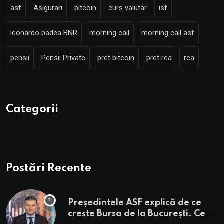
asf
Asigurari
bitcoin
curs valutar
isf
leonardo badea BNR
morning call
morning call asf
pensii
Pensii Private
pret bitcoin
pret rca
rca
Categorii
Postări Recente
Președintele ASF explică de ce
crește Bursa de la București. Ce